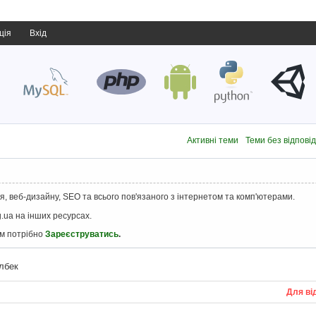
ція
Вхід
Активні теми
Теми без відпові
, веб-дизайну, SEO та всього пов'язаного з інтернетом та комп'ютерами.
.ua на інших ресурсах.
ам потрібно
Зареєструватись
.
олбек
Для ві