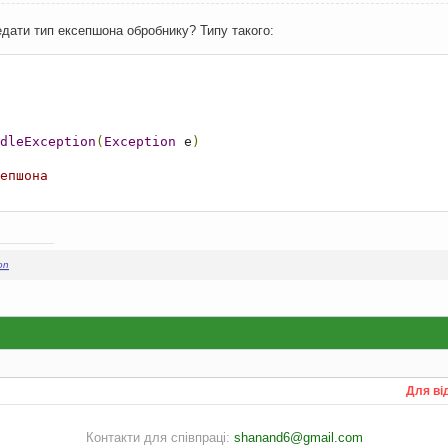
дати тип ексепшона обробнику? Типу такого:
dleException
(
Exception
 e
)
епшона
on
Для ві
Контакти для співпраці:
shanand6@gmail.com