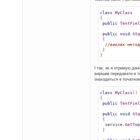
class
MyClass
{
public
TextFiel
public
void
Sta
{
//виклик метод
}
}
І так, як я отримую дан
вирішив передавати в то
знаходиться в початков
class
MyClass
()
{
public
TextFiel
public
void
Sta
{
  service
.
GetTop
}