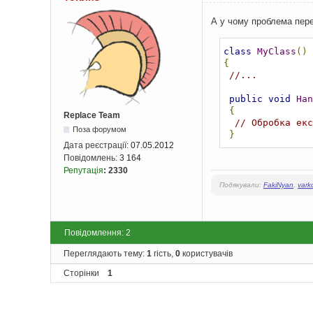
А у чому проблема пере
class
MyClass
()
{
//...
public
void
Han
{
Replace Team
// Обробка екс
Поза форумом
}
Дата реєстрації:
07.05.2012
Повідомлень:
3 164
Репутація
:
2330
Подякували:
FakiNyan
,
vark
Повідомлення: 2
Переглядають тему:
1
гість,
0
користувачів
Сторінки
1