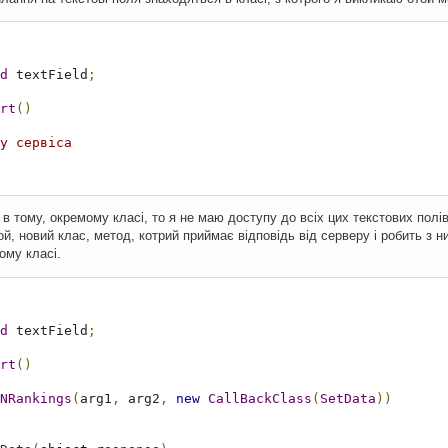
d
 textField
;
rt
()
у сервіса
і в тому, окремому класі, то я не маю доступу до всіх цих текстових пол
й, новий клас, метод, котрий приймає відповідь від серверу і робить з н
ому класі.
d
 textField
;
rt
()
NRankings
(
arg1
,
 arg2
,
new
CallBackClass
(
SetData
))