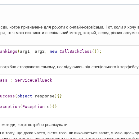
дк, котре призначене для роботи с онлайн-сервісами. І от, коли я хочу ви
ри, то я маю викликати спеціальний метод, котрий, серед різних аргумен
ankings
(
arg1
,
 arg2
,
new
CallBackClass
());
s потрібно створювати самому, наслідуючись від спеціального інтерфейсу
ass
:
ServiceCallBack
uccess
(
object
 response
){}
xception
(
Exception
 e
){}
 методи, котрі потрібно реалізувати.
в тому, що дуже часто, після того, як виконається запит, я маю щось зр
силання на текстові поля знаходяться в класі, з котрого я викликаю отой 