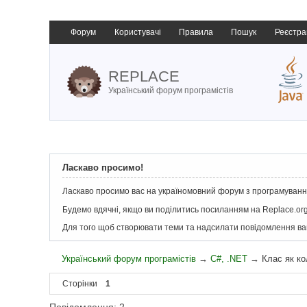
Форум
Користувачі
Правила
Пошук
Реєстра
REPLACE
Український форум програмістів
Ласкаво просимо!
Ласкаво просимо вас на україномовний форум з програмування
Будемо вдячні, якщо ви поділитись посиланням на Replace.org
Для того щоб створювати теми та надсилати повідомлення в
Український форум програмістів
→
C#, .NET
→
Клас як к
Сторінки
1