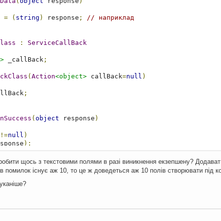
Data
(
object
 response
)
 
=
(
string
)
 response
;
// наприклад
lass
:
ServiceCallBack
>
 _callBack
;
ckClass
(
Action
<object>
 callBack
=
null
)
llBack
;
nSuccess
(
object
 response
)
!=
null
)
sponse
);
робити щось з текстовими полями в разі виникнення екзепшену? Додават
nException
(
Exception
 e
){}
ів помилок існує аж 10, то це ж доведеться аж 10 полів створювати під 
уканіше?