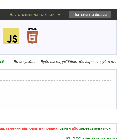
Найвигідніші умови хостингу
Підтримати форум
дей
Ви не увійшли.
Будь ласка, увійдіть або зареєструйтесь.
дправлення відповіді ви повинні
увійти
або
зареєструватися