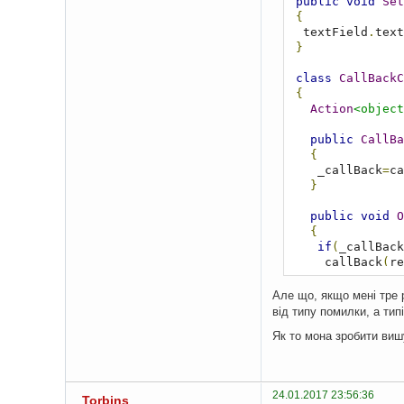
public
void
Set
{
  textField
.
text
}
class
CallBackC
{
Action
<object
public
CallBa
{
    _callBack
=
ca
}
public
void
O
{
if
(
_callBack
    _callBack
(
re
}
Але що, якщо мені тре 
public
void
O
від типу помилки, а тип
}
Як то мона зробити виш
}
24.01.2017 23:56:36
Torbins