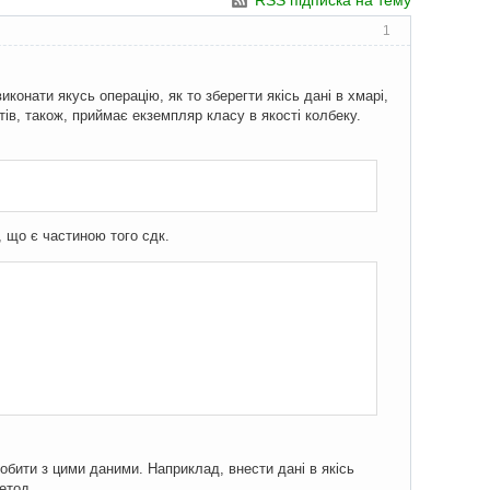
RSS підписка на тему
1
конати якусь операцію, як то зберегти якісь дані в хмарі,
тів, також, приймає екземпляр класу в якості колбеку.
, що є частиною того сдк.
обити з цими даними. Наприклад, внести дані в якісь
метод.