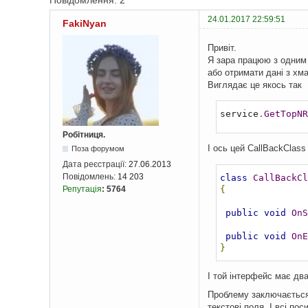
Повідомлення: 2
24.01.2017 22:59:51
FakiNyan
Привіт.
Я зара працюю з одним с
або отримати дані з хма
Виглядає це якось так
service
.
GetTopNR
Робітниця.
І ось цей CallBackClas
Поза форумом
Дата реєстрації:
27.06.2013
Повідомлень:
14 203
class
CallBackCl
{
Репутація
:
5764
public
void
OnS
public
void
OnE
}
І той інтерфейс має два
Проблему заключається 
текстові поля. І всі по