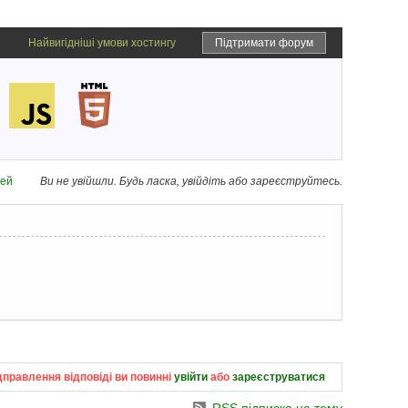
Найвигідніші умови хостингу
Підтримати форум
дей
Ви не увійшли.
Будь ласка, увійдіть або зареєструйтесь.
дправлення відповіді ви повинні
увійти
або
зареєструватися