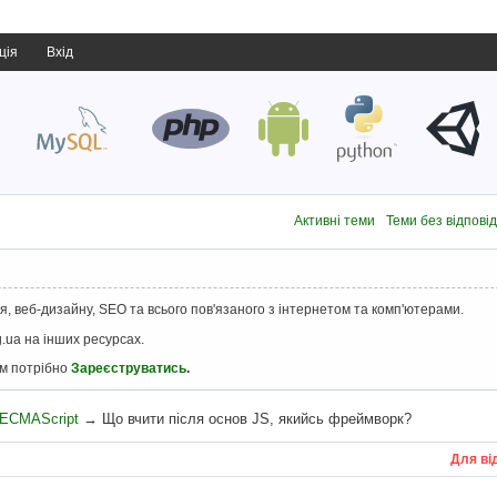
ція
Вхід
Активні теми
Теми без відпові
, веб-дизайну, SEO та всього пов'язаного з інтернетом та комп'ютерами.
.ua на інших ресурсах.
ам потрібно
Зареєструватись
.
, ECMAScript
→
Що вчити після основ JS, якийсь фреймворк?
Для ві