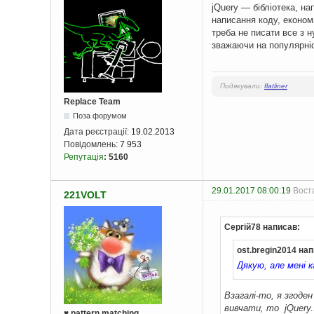
jQuery — бібліотека, на
написання коду, економ
треба не писати все з 
зважаючи на популярніст
Подякували:
flatliner
Replace Team
Поза форумом
Дата реєстрації:
19.02.2013
Повідомлень:
7 953
Репутація
:
5160
29.01.2017 08:00:19
Вост
221VOLT
Сергій78 написав:
ost.bregin2014 на
Дякую, але мені 
Взагалі-то, я згоден
вивчати, то jQuery.
♥ pattern matching