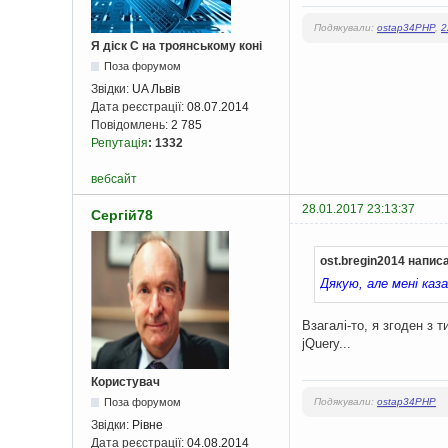
Подякували:
ostap34PHP
,
2
Я діск С на троянському коні
Поза форумом
Звідки:
UA Львів
Дата реєстрації:
08.07.2014
Повідомлень:
2 785
Репутація
:
1332
вебсайт
28.01.2017 23:13:37
Сергій78
ost.bregin2014 напис
Дякую, але мені каз
Взагалі-то, я згоден з 
jQuery...
Користувач
Подякували:
ostap34PHP
Поза форумом
Звідки:
Рівне
Дата реєстрації:
04.08.2014