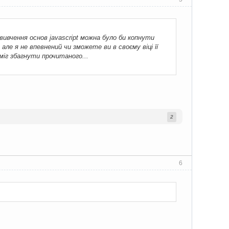
вивчення основ javascript можна було би копнути
але я не впевнений чи зможете ви в своєму віці її
 міг збагнути прочитаного...
2
6