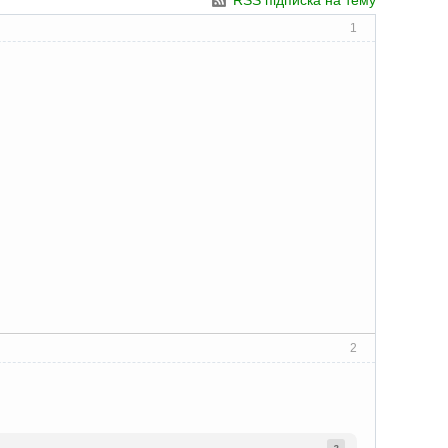
RSS підписка на тему
1
2