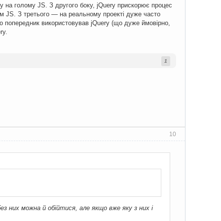
му на голому JS. З другого боку, jQuery прискорює процес
им JS. З третього — на реальному проекті дуже часто
що попередник використовував jQuery (що дуже ймовірно,
ry.
1
10
ез них можна й обійтися, але якщо вже яку з них і