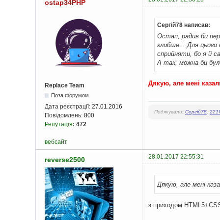
ostap34PHP
Сергій78 написав:
Остап, радив би п
глибше... Для цього 
сприйняти, бо я й с
А так, можна би бул
Дякую, але мені казал
Replace Team
Поза форумом
Дата реєстрації:
27.01.2016
Подякували:
Сергій78
,
221
Повідомлень:
800
Репутація
:
472
вебсайт
28.01.2017 22:55:31
reverse2500
Дякую, але мені каз
з приходом HTML5+CSS3 