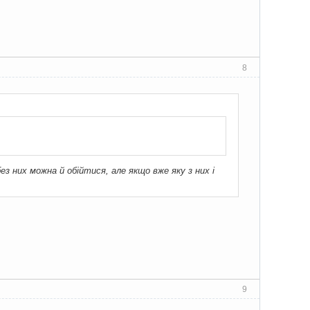
8
ез них можна й обійтися, але якщо вже яку з них і
9