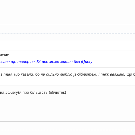
писав:
казали що тепер на JS все може жити і без jQuery
 з тим, що казали, бо не сильно люблю js-бібліотеки і теж вважаю, що б
..
на JQuery(я про більшість бібліотек)