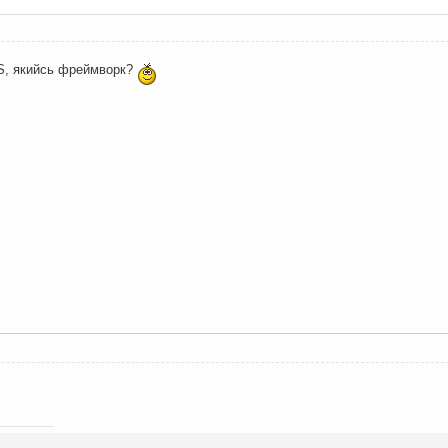
JS, якийсь фреймворк?