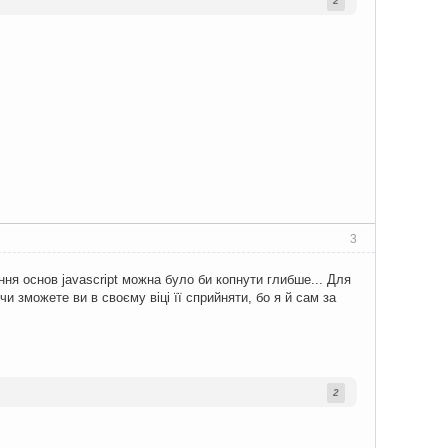
2
3
ня основ javascript можна було би копнути глибше... Для
чи зможете ви в своєму віці її сприйняти, бо я й сам за
2