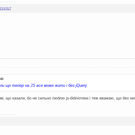
21VOLT
ав:
али що тепер на JS все може жити і без jQuery
тим, що казали, бо не сильно люблю js-бібліотеки і теж вважаю, що без ни