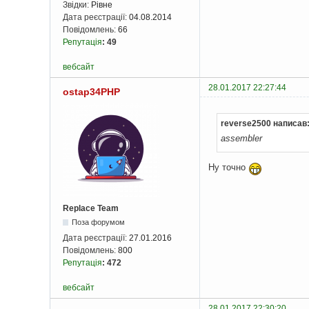
Звідки:
Рівне
Дата реєстрації:
04.08.2014
Повідомлень:
66
Репутація
:
49
вебсайт
28.01.2017 22:27:44
ostap34PHP
reverse2500 написав
assembler
Ну точно
Replace Team
Поза форумом
Дата реєстрації:
27.01.2016
Повідомлень:
800
Репутація
:
472
вебсайт
28.01.2017 22:30:20