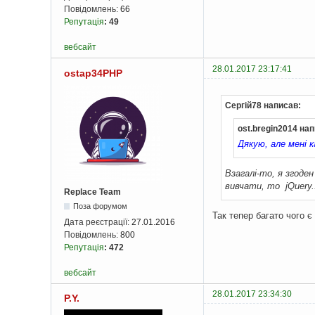
Повідомлень:
66
Репутація
:
49
вебсайт
28.01.2017 23:17:41
ostap34PHP
Сергій78 написав:
ost.bregin2014 на
Дякую, але мені 
Взагалі-то, я згоден
вивчати, то jQuery.
Replace Team
Поза форумом
Так тепер багато чого є 
Дата реєстрації:
27.01.2016
Повідомлень:
800
Репутація
:
472
вебсайт
28.01.2017 23:34:30
P.Y.