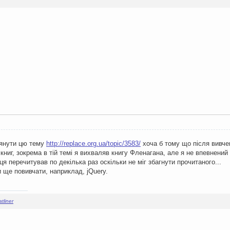
лянути цю тему
http://replace.org.ua/topic/3583/
хоча б тому що після вивчен
книг, зокрема в тій темі я вихваляв книгу Фленагана, але я не впевнений 
я перечитував по декілька раз оскільки не міг збагнути прочитаного...
и ще повивчати, наприклад, jQuery.
latliner