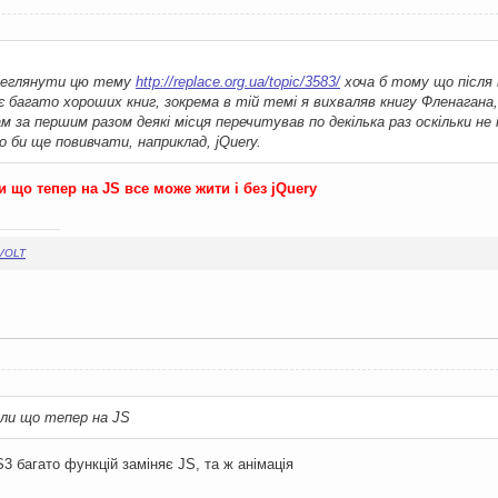
ереглянути цю тему
http://replace.org.ua/topic/3583/
хоча б тому що після 
є багато хороших книг, зокрема в тій темі я вихваляв книгу Фленагана, 
ам за першим разом деякі місця перечитував по декілька раз оскільки не
о би ще повивчати, наприклад, jQuery.
и що тепер на JS все може жити і без jQuery
VOLT
али що тепер на JS
багато функцій заміняє JS, та ж анімація