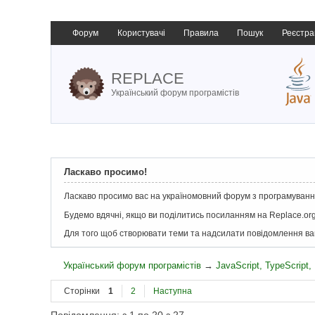
Форум
Користувачі
Правила
Пошук
Реєстра
REPLACE
Український форум програмістів
Ласкаво просимо!
Ласкаво просимо вас на україномовний форум з програмування
Будемо вдячні, якщо ви поділитись посиланням на Replace.org
Для того щоб створювати теми та надсилати повідомлення в
Український форум програмістів
→
JavaScript, TypeScript
Сторінки
1
2
Наступна