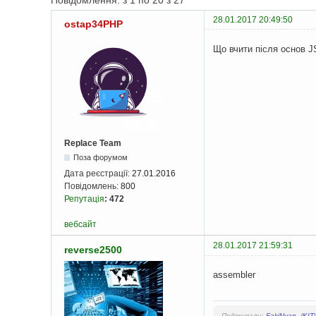
Повідомлення: з 1 по 20 з 27
28.01.2017 20:49:50
ostap34PHP
Що вчити після основ 
Replace Team
Поза форумом
Дата реєстрації:
27.01.2016
Повідомлень:
800
Репутація
:
472
вебсайт
28.01.2017 21:59:31
reverse2500
assembler
Подякували:
FakiNyan
,
/KIT\