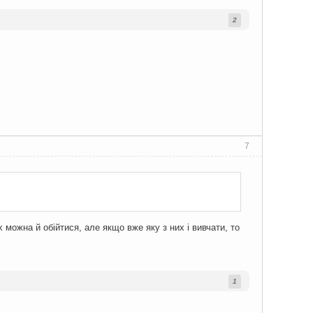
2
7
х можна й обійтися, але якщо вже яку з них і вивчати, то
1