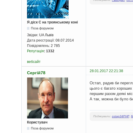
Я діск С на троянському коні
Поза форумом
Звідки:
UA Львів
Дата реєстрації:
08.07.2014
Повідомлень:
2 785
Репутація
:
1332
вебсайт
28.01.2017 22:21:38
Сергій78
Остап, радив би перег
цього є багато хороших 
першим разом деякі місц
А так, можна би було б
Подякували:
ostap34PHP
,
f
Користувач
Поза форумом