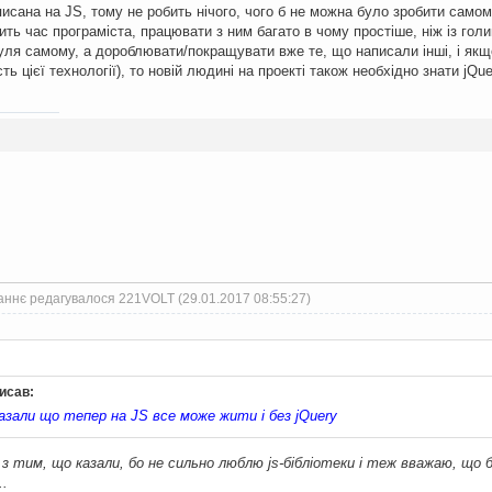
писана на JS, тому не робить нічого, чого б не можна було зробити само
ить час програміста, працювати з ним багато в чому простіше, ніж із гол
нуля самому, а дороблювати/покращувати вже те, що написали інші, і як
ь цієї технології), то новій людині на проекті також необхідно знати jQue
аннє редагувалося 221VOLT (29.01.2017 08:55:27)
писав:
казали що тепер на JS все може жити і без jQuery
 з тим, що казали, бо не сильно люблю js-бібліотеки і теж вважаю, що б
..