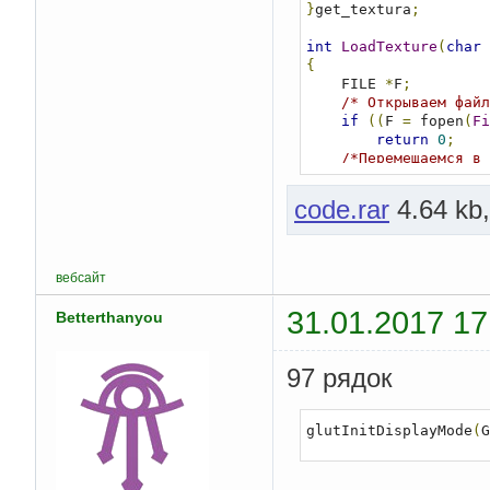
}
get_textura
;
int
LoadTexture
(
char
{
    FILE 
*
F
;
/* Открываем файл
if
((
F 
=
 fopen
(
Fi
return
0
;
/*Перемещаемся в 
    fseek
(
F
,
18
,
 SEEK
    fread
(&(
get_textu
code.rar
4.64 kb
    fseek
(
F
,
2
,
 SEEK_
    fread
(&(
get_textu
    printf
(
"%d x %d\n
вебсайт
/* Выделяем памят
31.01.2017 17
Betterthanyou
выходим с ошибкой */
if
((
get_textura
.
get_textura
.
W 
*
 get_t
97 рядок
{
        fclose
(
F
);
return
0
;
glutInitDisplayMode
(
G
}
/* Считываем изоб
    fseek
(
F
,
30
,
 SEEK