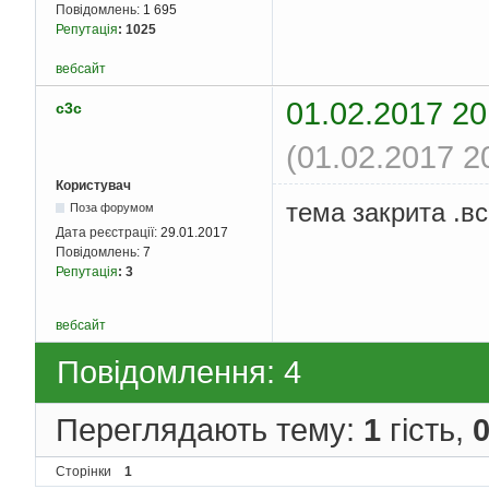
Повідомлень:
1 695
    glTexCoord2d
(
1
,
1
Репутація
:
1025
    glTexCoord2d
(
1
,
0
    glEnd
();
вебсайт
    glPopMatrix
();
    glBegin
(
GL_QUADS
)
01.02.2017 20
c3c
    glColor3f
(
1
,
1
,
0
    glVertex2d
(
0
,
30
)
    glColor3f
(
1
,
0
,
1
(01.02.2017 2
    glVertex2d
(
0
,
45
)
    glColor3f
(
1
,
1
,
0
Користувач
    glVertex2d
(
80
,
45
тема закрита .вс
Поза форумом
    glColor3f
(
0
,
1
,
0
Дата реєстрації:
29.01.2017
    glVertex2d
(
80
,
30
Повідомлень:
7
    glEnd
();
Репутація
:
3
    glutSwapBuffers
()
}
вебсайт
void
Timer
(
int
){
Повідомлення: 4
    draw
();
    glutTimerFunc
(
150
Переглядають тему:
1
гість,
}
int
 main
(
int
 argc
,
ch
Сторінки
1