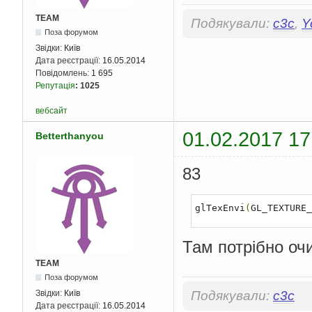
    fread
(
get_textura
TEAM
Подякували:
c3c
,
Y
    glGenTextures
(
1
,
Поза форумом
    glBindTexture
(
GL_
Звідки:
Київ
    glTexParameteri
(
G
Дата реєстрації:
16.05.2014
    glTexParameteri
(
G
    gluBuild2DMipmaps
Повідомлень:
1 695
GL_UNSIGNED_BYTE
,
 get
Репутація
:
1025
    free
(
get_textura
.
    fclose
(
F
);
вебсайт
return
1
;
01.02.2017 17
Betterthanyou
}
void
 draw
()
{
83
    HDC hDC
;
    glClearColor
(
0.0f
    glClear
(
GL_COLOR_
glTexEnvi
(
GL_TEXTURE_
    glEnable
(
GL_TEXTU
    glBindTexture
(
GL_
Там потрібно оч
    glPushMatrix
();
TEAM
    glRotatef
(
0.0f
,
0
Поза форумом
    glBegin
(
GL_QUADS
)
Звідки:
Київ
Подякували:
c3c
    glTexCoord2d
(
0
,
0
Дата реєстрації:
16.05.2014
    glTexCoord2d
(
0
,
1