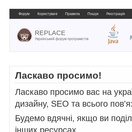
Форум
Користувачі
Правила
Пошук
Реєстрація
REPLACE
Український форум програмістів
Ласкаво просимо!
Ласкаво просимо вас на укр
дизайну, SEO та всього пов'я
Будемо вдячні, якщо ви поді
інших ресурсах.