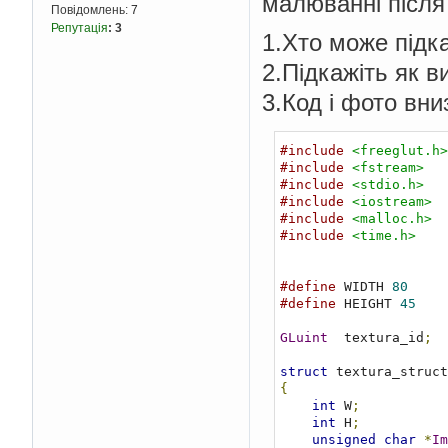
малюванні після 
Повідомлень:
7
Репутація
:
3
1.Хто може підк
2.Підкажіть як 
3.Код і фото вни
#include
<freeglut.h>
#include
<fstream>
#include
<stdio.h>
#include
<iostream>
#include
<malloc.h>
#include
<time.h>
#define
 WIDTH 
80
#define
 HEIGHT 
45
GLuint
  textura_id
;
struct
{
int
 W
;
int
 H
;
unsigned
char
*
Im