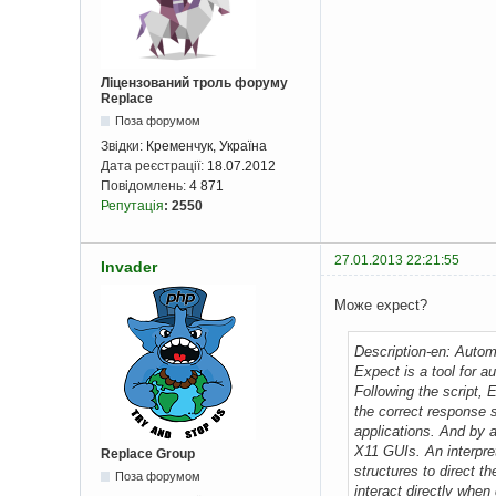
Ліцензований троль форуму
Replace
Поза форумом
Звідки:
Кременчук, Україна
Дата реєстрації:
18.07.2012
Повідомлень:
4 871
Репутація
:
2550
27.01.2013 22:21:55
Invader
Може expect?
Description-en: Autom
Expect is a tool for a
Following the script,
the correct response 
applications. And by a
X11 GUIs. An interpre
Replace Group
structures to direct th
Поза форумом
interact directly when 