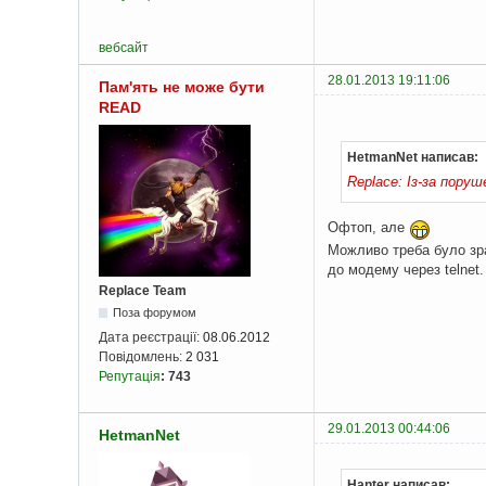
вебсайт
28.01.2013 19:11:06
Пам'ять не може бути
READ
HetmanNet написав:
Replace: Із-за пору
Офтоп, але
Можливо треба було зра
до модему через telnet.
Replace Team
Поза форумом
Дата реєстрації:
08.06.2012
Повідомлень:
2 031
Репутація
:
743
29.01.2013 00:44:06
HetmanNet
Hanter написав: