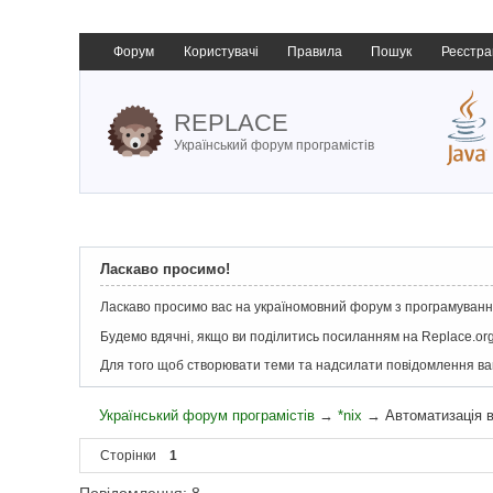
Форум
Користувачі
Правила
Пошук
Реєстра
REPLACE
Український форум програмістів
Ласкаво просимо!
Ласкаво просимо вас на україномовний форум з програмування
Будемо вдячні, якщо ви поділитись посиланням на Replace.org
Для того щоб створювати теми та надсилати повідомлення в
Український форум програмістів
→
*nix
→
Автоматизація 
Сторінки
1