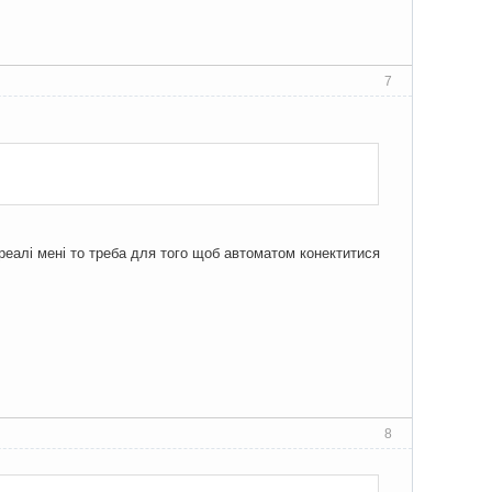
7
реалі мені то треба для того щоб автоматом конектитися
8