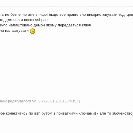
ить не безпечно але з іншої якщо все правильно використовувати тоді це
ах, для ssh я юзаю sshpass
 rsync налаштовано демон якому передається ключ
жна налаштувати
ннє редагувалося Vo_Vik (28.01.2013 17:43:17)
бе конектитись по ssh рутом з приватними ключами) - але то збоченство)