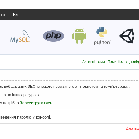
ція
Вхід
Активні теми
Теми без відпові
, веб-дизайну, SEO та всього пов'язаного з інтернетом та комп'ютерами.
.ua на інших ресурсах.
ам потрібно
Зареєструватись
.
введення паролю у консолі.
Для ві