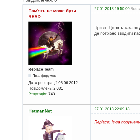
Повідомлення: 8
27.01.2013 19:50:00
Вост
Пам'ять не може бути
READ
Привіт. Цікавть така ш
де потрібно вводити пас
Replace Team
Поза форумом
Дата реєстрації:
08.06.2012
Повідомлень:
2 031
Репутація
:
743
27.01.2013 22:09:18
HetmanNet
Replace: Із-за порушен