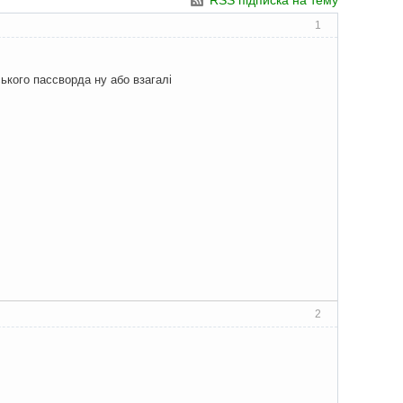
RSS підписка на тему
1
ького пассворда ну або взагалі
2