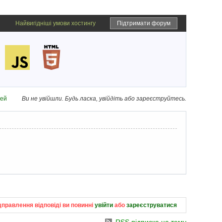
Найвигідніші умови хостингу
Підтримати форум
дей
Ви не увійшли.
Будь ласка, увійдіть або зареєструйтесь.
дправлення відповіді ви повинні
увійти
або
зареєструватися