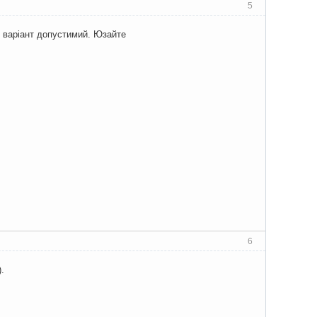
5
й варіант допустимий. Юзайте
6
.