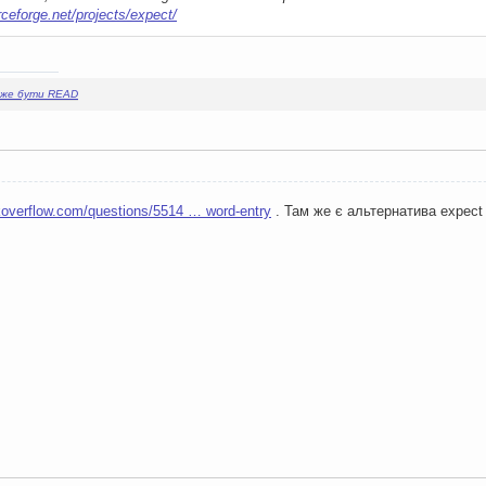
rceforge.net/projects/expect/
оже бути READ
ckoverflow.com/questions/5514 … word-entry
. Там же є альтернатива expect 