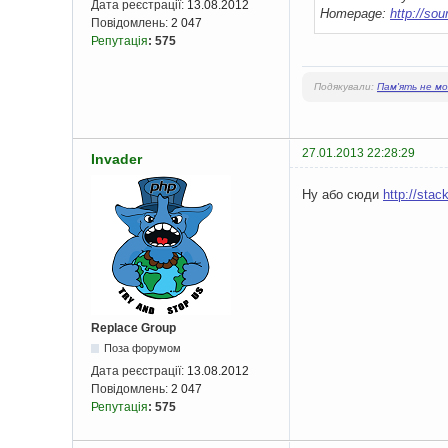
Дата реєстрації:
13.08.2012
Homepage:
http://sou
Повідомлень:
2 047
Репутація
:
575
Подякували:
Пам'ять не м
27.01.2013 22:28:29
Invader
Ну або сюди
http://sta
Replace Group
Поза форумом
Дата реєстрації:
13.08.2012
Повідомлень:
2 047
Репутація
:
575