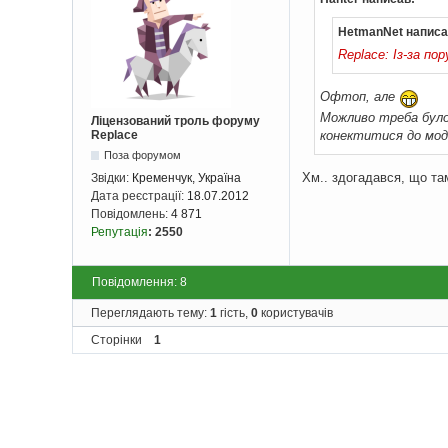
HetmanNet написа
Replace: Із-за по
Офтоп, але
Можливо треба було
Ліцензований троль форуму
конектитися до моде
Replace
Поза форумом
Хм.. здогадався, що та
Звідки:
Кременчук, Україна
Дата реєстрації:
18.07.2012
Повідомлень:
4 871
Репутація
:
2550
Повідомлення: 8
Переглядають тему:
1
гість,
0
користувачів
Сторінки
1