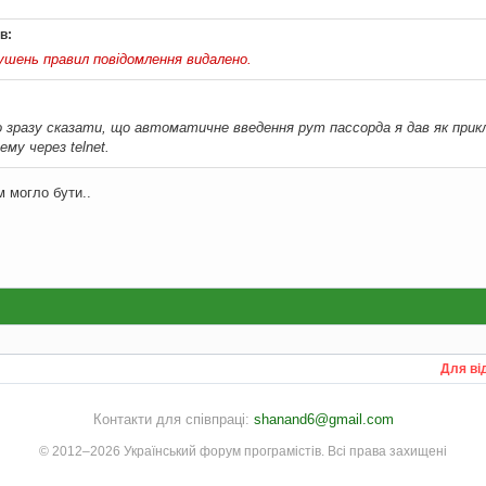
в:
рушень правил повідомлення видалено.
 зразу сказати, що автоматичне введення рут пассорда я дав як прик
му через telnet.
м могло бути..
Для ві
Контакти для співпраці:
shanand6@gmail.com
© 2012–2026 Український форум програмістів. Всі права захищені