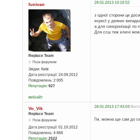
28.01.2013 10:16:52
funivan
з одної сторони це дос
expect у деяких випадк
а для синхронізації по
Для ссш теж ключі мо
Replace Team
Поза форумом
Звідки:
Київ
Дата реєстрації:
24.09.2012
Повідомлень:
2 005
Репутація
:
927
вебсайт
28.01.2013 17:43:03
Воста
Vo_Vik
Replace Team
Гм, можна ще сам до се
Поза форумом
Дата реєстрації:
01.10.2012
Повідомлень:
4 866
Репутація
:
2522