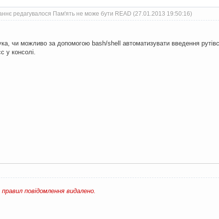
аннє редагувалося Пам'ять не може бути READ (27.01.2013 19:50:16)
тука, чи можливо за допомогою bash/shell автоматизувати введення рутівс
с у консолі.
ь правил повідомлення видалено.