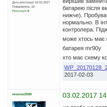
вирішив замінит
Дата реєстрації:
02.02.2017
батарею після в
Повідомлень:
10
Репутація
:
0
нижче). Пробува
нормально. В ін
контролера. Під
може хтось має 
батарея mr90y
хто має схему к
WP_20170128_2
2017-02-03
03.02.2017 14
reverse2500