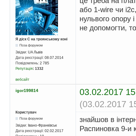
це треба на пла
або 1-wire чи i2
нульвого опору і
не допомогти, т
Я діск С на троянському коні
Поза форумом
Звідки:
UA Львів
Дата реєстрації:
08.07.2014
Повідомлень:
2 785
Репутація
:
1332
вебсайт
03.02.2017 15
igor199814
(03.02.2017 1
Користувач
знайшов в інтер
Поза форумом
Звідки:
Івано-Франківськ
Распиновка 9-и 
Дата реєстрації:
02.02.2017