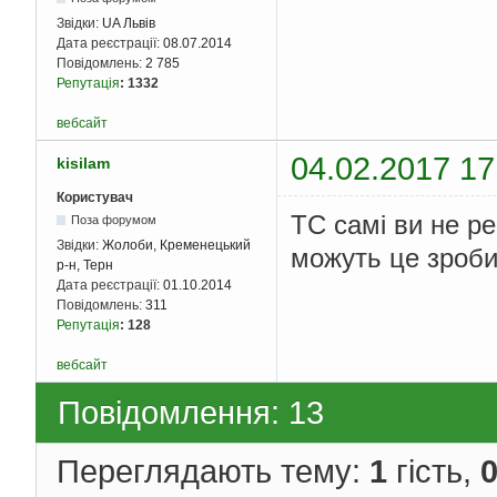
Звідки:
UA Львів
Дата реєстрації:
08.07.2014
Повідомлень:
2 785
Репутація
:
1332
вебсайт
04.02.2017 17
kisilam
Користувач
ТС самі ви не р
Поза форумом
Звідки:
Жолоби, Кременецький
можуть це зроби
р-н, Терн
Дата реєстрації:
01.10.2014
Повідомлень:
311
Репутація
:
128
вебсайт
Повідомлення: 13
Переглядають тему:
1
гість,