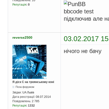
Повідомлень:
10
Репутація
:
0
підключив але н
03.02.2017 15
reverse2500
нічого не бачу
Я діск С на троянському коні
Поза форумом
Звідки:
UA Львів
Дата реєстрації:
08.07.2014
Повідомлень:
2 785
Репутація
:
1332