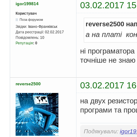
03.02.2017 15
igor199814
Користувач
Поза форумом
reverse2500 на
Звідки:
Івано-Франківськ
Дата реєстрації:
02.02.2017
а на платі ко
Повідомлень:
10
Репутація
:
0
ні програматора
точніше не знаю
03.02.2017 16
reverse2500
на двух резисто
програми та про
Подякували:
igor1