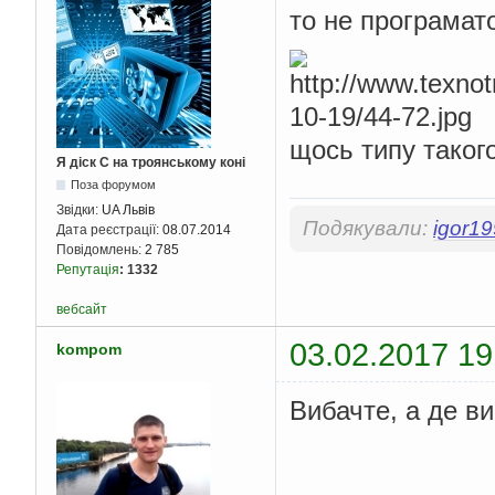
то не програмат
щось типу таког
Я діск С на троянському коні
Поза форумом
Звідки:
UA Львів
Подякували:
igor1
Дата реєстрації:
08.07.2014
Повідомлень:
2 785
Репутація
:
1332
вебсайт
03.02.2017 19
kompom
Вибачте, а де в