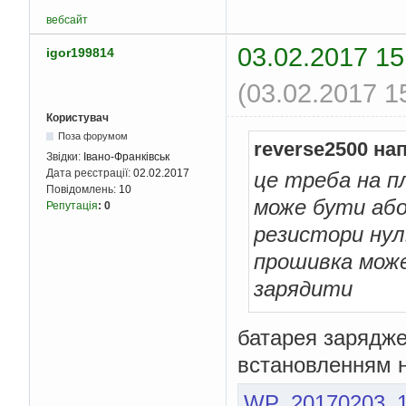
вебсайт
03.02.2017 15
igor199814
(03.02.2017 1
Користувач
Поза форумом
reverse2500 на
Звідки:
Івано-Франківськ
Дата реєстрації:
02.02.2017
це треба на п
Повідомлень:
10
може бути або 
Репутація
:
0
резистори нуль
прошивка мож
зарядити
батарея зарядже
встановленням н
WP_20170203_15