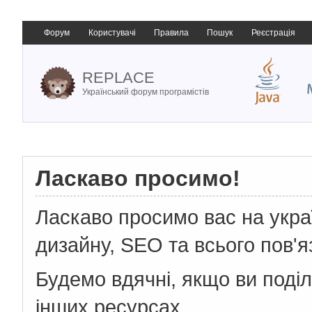
Форум
Користувачі
Правила
Пошук
Реєстрація
REPLACE
Український форум програмістів
Ласкаво просимо!
Ласкаво просимо вас на укр
дизайну, SEO та всього пов'я
Будемо вдячні, якщо ви поді
інших ресурсах.