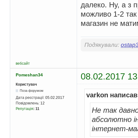
далеко. Ну, а з 
можливо 1-2 так
магазин не матим
Подякували:
ostap
вебсайт
08.02.2017 13
Pomeshan34
Користувач
Поза форумом
varkon написав
Дата реєстрації:
05.02.2017
Повідомлень:
12
Не так давно
Репутація
:
11
абсолютно і
інтернет-маг