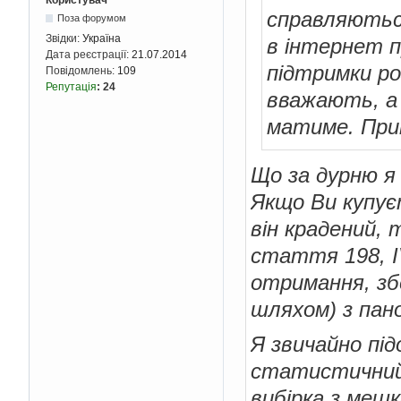
справляються
Поза форумом
Звідки:
Україна
в інтернет п
Дата реєстрації:
21.07.2014
підтримки ро
Повідомлень:
109
Репутація
:
24
вважають, а 
матиме. Прина
Що за дурню я
Якщо Ви купує
він крадений, 
стаття 198, I
отримання, зб
шляхом) з пано
Я звичайно пі
статистичний 
вибірка з мешк