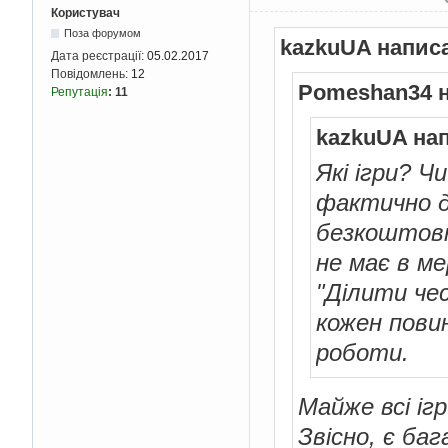
Користувач
Поза форумом
kazkuUA напис
Дата реєстрації:
05.02.2017
Повідомлень:
12
Pomeshan34 н
Репутація
:
11
kazkuUA на
Які ігри? Ч
фактично д
безкоштовно
не має в ме
"Ділити чес
кожен пови
роботи.
Майже всі ігр
Звісно, є ба