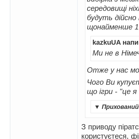
середовищі ні
будуть дійсно 
щонайменше 10
kazkuUA напи
Ми не в Німеч
Отже у нас мо
Чого Ви купуєт
що ігри - "це я
▼
Приховани
З приводу піратс
користуєтеся, фі