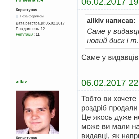
06.02.2017 19
Pomeshan34
Користувач
Поза форумом
ailkiv написав:
Дата реєстрації:
05.02.2017
Повідомлень:
12
Саме у видавц
Репутація
:
11
новий диск і т.
Саме у видавців
06.02.2017 22
ailkiv
Тобто ви хочете
роздріб продали 
Це якось дуже не
може ви мали на 
видавці, як нап
Користувач