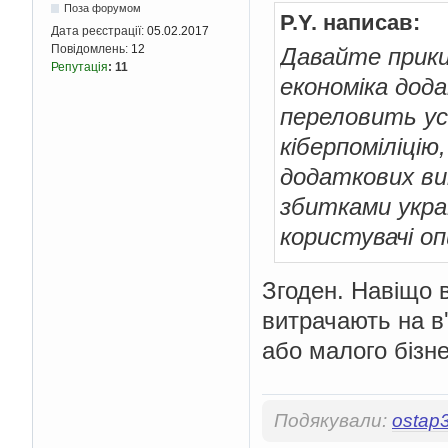
Поза форумом
P.Y. написав:
Дата реєстрації:
05.02.2017
Повідомлень:
12
Давайте прики
Репутація
:
11
економіка дода
переловить усі
кіберпоміліцію
додаткових вип
збитками украї
користувачі оп
Згоден. Навіщо вз
витрачають на в
або малого бізне
Подякували:
ostap