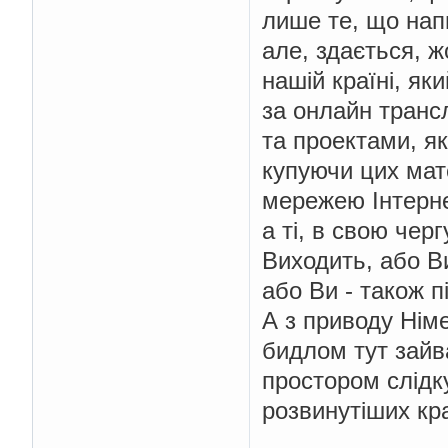
лише те, що нап
але, здається, 
нашій країні, я
за онлайн транс
та проектами, як
купуючи цих мате
мережею Інтерне
а ті, в свою чер
Виходить, або Ви
або Ви - також п
А з приводу Німе
бидлом тут зайва
простором слідк
розвинутіших кра