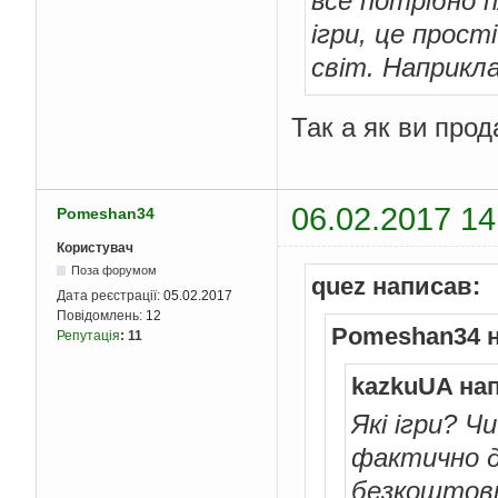
все потрібно 
ігри, це прост
світ. Наприкл
Так а як ви про
06.02.2017 14
Pomeshan34
Користувач
Поза форумом
quez написав:
Дата реєстрації:
05.02.2017
Повідомлень:
12
Pomeshan34 н
Репутація
:
11
kazkuUA на
Які ігри? Ч
фактично д
безкоштовно