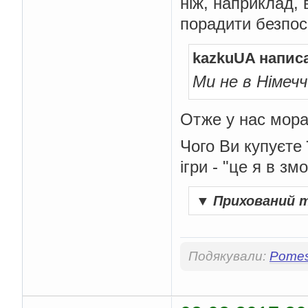
ніж, наприклад,
порадити безпос
kazkuUA напис
Ми не в Німечч
Отже у нас мора
Чого Ви купуєте 
ігри - "це я в змо
▼
Прихований 
Подякували:
Pome