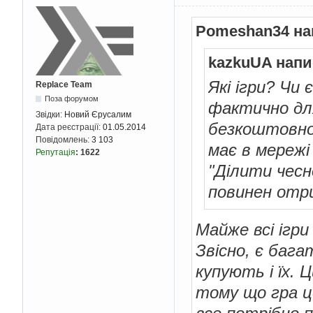
Pomeshan34 на
kazkuUA напи
Які ігри? Чи 
Replace Team
Поза форумом
фактично дл
Звідки:
Новий Єрусалим
безкоштовно?.
Дата реєстрації:
01.05.2014
Повідомлень:
3 103
має в мережі 
Репутація
:
1622
"Ділити чесно
повинен отри
Майже всі ігри
Звісно, є баг
купують і їх. 
тому що гра це