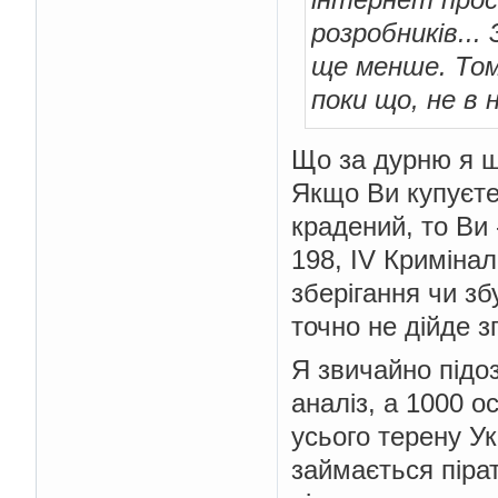
розробників...
ще менше. Том
поки що, не в н
Що за дурню я 
Якщо Ви купуєте
крадений, то Ви 
198, IV Криміна
зберігання чи з
точно не дійде з
Я звичайно підо
аналіз, а 1000 о
усього терену Ук
займається піра