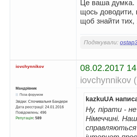
Це ваша думка. 
щось доводити, в
щоб знайти тих,
Подякували:
ostap
08.02.2017 14
iovchynnikov
iovchynnikov 
Мандрівник
Поза форумом
kazkuUA напис
Звідки:
Спочивальня Бандери
Дата реєстрації:
24.01.2016
Ну, пірати - н
Повідомлень:
496
Німеччині. Наш
Репутація
:
589
справляються 
інтернет прос