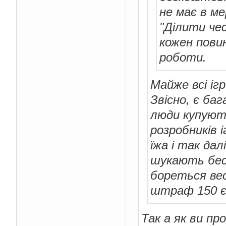
не має в ме
"Ділити чес
кожен пови
роботи.
Майже всі ігр
Звісно, є ба
люди купують
розробників 
їжа і так дал
шукають беск
бореться вес
штраф 150 є
Так а як ви п