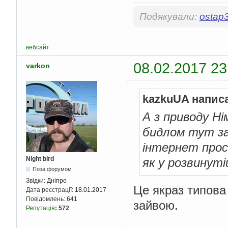
Подякували:
ostap
вебсайт
08.02.2017 23
varkon
kazkuUA напис
А з приводу Ні
бидлом тут зай
інтернет прос
Night bird
як у розвинуті
Поза форумом
Звідки:
Дніпро
Це якраз типова 
Дата реєстрації:
18.01.2017
Повідомлень:
641
зайвою.
Репутація
:
572