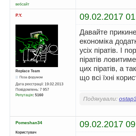
вебсайт
09.02.2017 01
P.Y.
Давайте прикине
економіка додат
усіх піратів. І 
піратів ловитим
цих піратів, а т
Replace Team
що всі їхні кори
Поза форумом
Дата реєстрації:
19.02.2013
Повідомлень:
7 957
Репутація
:
5160
Подякували:
ostap
09.02.2017 09
Pomeshan34
Користувач