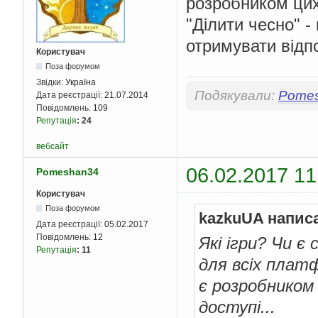
розробником цих 
"Ділити чесно" -
отримувати відп
Користувач
Поза форумом
Звідки:
Україна
Подякували:
Pome
Дата реєстрації:
21.07.2014
Повідомлень:
109
Репутація
:
24
вебсайт
06.02.2017 11
Pomeshan34
Користувач
Поза форумом
kazkuUA напис
Дата реєстрації:
05.02.2017
Повідомлень:
12
Які ігри? Чи є
Репутація
:
11
для всіх плат
є розробником ц
доступі...