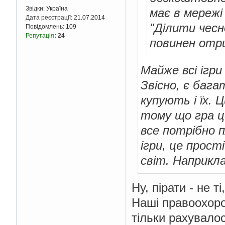
Звідки:
Україна
має в мережі 
Дата реєстрації:
21.07.2014
"Ділити чесно
Повідомлень:
109
Репутація
:
24
повинен отри
Майже всі ігри
Звісно, є баг
купують і їх. 
тому що гра це
все потрібно 
ігри, це прост
світ. Наприкл
Ну, пірати - не т
Наші правоохоро
тільки рахувалос