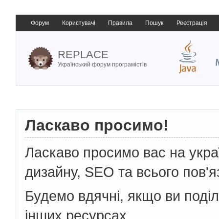
Форум
Користувачі
Правила
Пошук
Реєстрація
REPLACE
Український форум програмістів
Ласкаво просимо!
Ласкаво просимо вас на укр
дизайну, SEO та всього пов'я
Будемо вдячні, якщо ви поді
інших ресурсах.