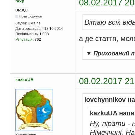
08.02.2017 20
raxp
UR3QJ
Поза форумом
Вітаю всіх від
Звідки:
Ukraine
Дата реєстрації:
18.10.2014
Повідомлень:
1 098
а де стаття, мо
Репутація
:
762
▼
Прихований 
08.02.2017 21
kazkuUA
iovchynnikov н
kazkuUA напи
Ну, пірати - 
Німеччині. Н
Користувач