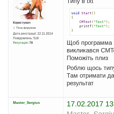
Типу в txt
void
Start
()
{
CMText
(
"Test"
);
Користувач
    printf
(
"Text"
);
Поза форумом
}
Дата реєстрації:
22.11.2014
Повідомлень:
518
Щоб программа в
Репутація
:
79
викликався CMT
Поможiть плиз
Роблю щось типу
Там отримати дан
результат
17.02.2017 13
Master_Sergius
Master_Sergiu