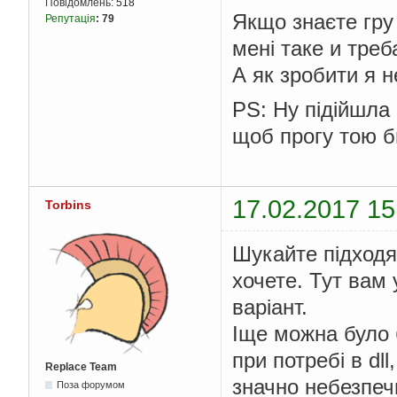
Повідомлень:
518
Якщо знаєте гру
Репутація
:
79
менi таке и треб
А як зробити я 
PS: Ну пiдiйшла 
щоб прогу тою б
17.02.2017 15
Torbins
Шукайте підходя
хочете. Тут вам 
варіант.
Іще можна було 
при потребі в dl
Replace Team
значно небезпеч
Поза форумом