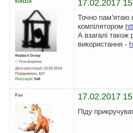
17.02.2017 15
0x9111A
Точно пам’ятаю 
компілятором
ht
А взагалі також
використання -
h
Replace Group
Поза форумом
Дата реєстрації:
10.03.2014
Повідомлень:
627
Репутація
:
548
17.02.2017 15
Fox
Пiду прикручува