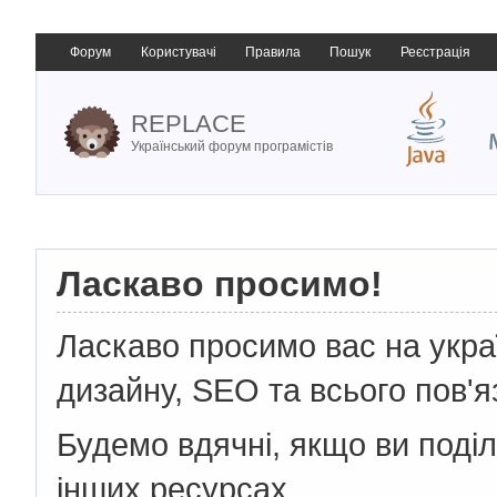
Форум
Користувачі
Правила
Пошук
Реєстрація
REPLACE
Український форум програмістів
Ласкаво просимо!
Ласкаво просимо вас на укр
дизайну, SEO та всього пов'я
Будемо вдячні, якщо ви поді
інших ресурсах.