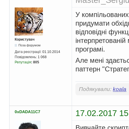
У компільованих
придумати обхід
відповідні функц
інтерпретованій 
Користувач
Поза форумом
програмі.
Дата реєстрації:
01.10.2014
Повідомлень:
1 068
Але мені здаєть
Репутація
:
805
паттерн "Стратег
Подякували:
koala
17.02.2017 15
0xDADA11C7
Вивчайте скрипт