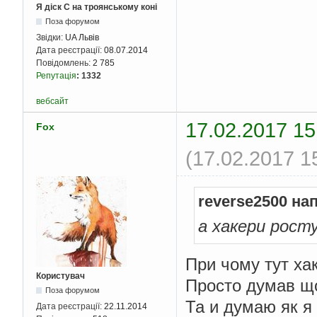
Я діск С на троянському коні
Поза форумом
Звідки:
UA Львів
Дата реєстрації:
08.07.2014
Повідомлень:
2 785
Репутація
:
1332
вебсайт
17.02.2017 15
Fox
(17.02.2017 1
reverse2500 на
а хакери рост
При чому тут хак
Користувач
Просто думав що
Поза форумом
Та и думаю як я
Дата реєстрації:
22.11.2014