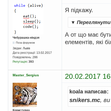
Я підкажу.
▼
Переглянути
А от що має бути 
Чебурашка-ніндзя
елементів, які б
Поза форумом
Звідки:
Львів
Дата реєстрації:
13.02.2017
Повідомлень:
286
Репутація
:
393
20.02.2017 16
Master_Sergius
koala написав:
snikers.mc
, в
Користувач