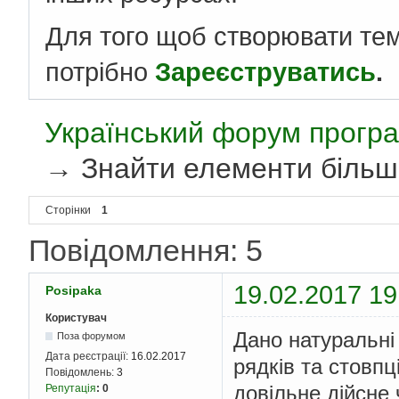
Для того щоб створювати те
потрібно
Зареєструватись
.
Український форум програ
→
Знайти елементи більші 
Сторінки
1
Повідомлення: 5
19.02.2017 19
Posipaka
Користувач
Дано натуральні 
Поза форумом
Дата реєстрації:
16.02.2017
рядків та стовпц
Повідомлень:
3
довільне дійсне 
Репутація
:
0