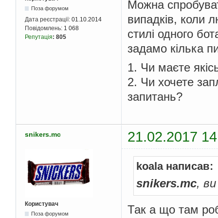
Можна спробуват
Поза форумом
випадків, коли 
Дата реєстрації:
01.10.2014
Повідомлень:
1 068
стилі одного бот
Репутація
:
805
задамо кілька пи
1. Чи маєте які
2. Чи хочете зап
запитань?
21.02.2017 14
snikers.mc
koala написав:
snikers.mc
, в
Користувач
Так а що там ро
Поза форумом