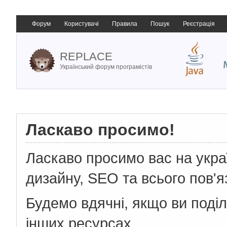
Форум
Користувачі
Правила
Пошук
Реєстрація
REPLACE
Український форум програмістів
Ласкаво просимо!
Ласкаво просимо вас на укр
дизайну, SEO та всього пов'я
Будемо вдячні, якщо ви поді
інших ресурсах.