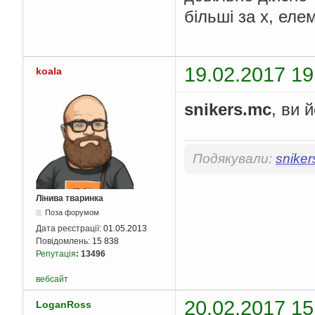
більші за x, елем
19.02.2017 19
koala
snikers.mc
, ви 
Подякували:
sniker
Лінива тваринка
Поза форумом
Дата реєстрації:
01.05.2013
Повідомлень:
15 838
Репутація
:
13496
вебсайт
20.02.2017 15
LoganRoss