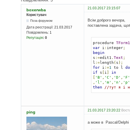
Повідомлення: 3
21.03.2017 23:15:07
boxerwba
Користувач
Всім доброго вечора,
Поза форумом
поставлена задача, щоб 
Дата реєстрації:
21.03.2017
Повідомлень:
1
Репутація
:
0
procedure 
TForm1
var
 i
:
integer
;
begin
s
:=
edit1
.
Text
;
l
:=
length
(
s
);
for
 i
:=
1
 to l 
do
if
 s
[
i
]
in
[
'B'
,
'C'
,
'D'
,
'F'
,
'l'
,
'm'
,
'n'
,
'p'
then
//тут я і н
21.03.2017 23:20:22
Воста
ping
а може в Pascal/Delphi