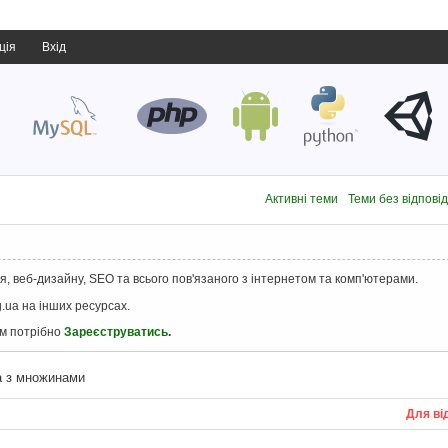
ція
Вхід
Активні теми
Теми без відпові
, веб-дизайну, SEO та всього пов'язаного з інтернетом та комп'ютерами.
.ua на інших ресурсах.
ам потрібно
Зареєструватись
.
а з множинами
Для ві