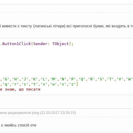
вивести з тексту (латинські літери) всі приголосні букви, які входять 
.
Button1Click
(
Sender
:
TObject
);
,
'G'
,
'H'
,
'J'
,
'K'
,
'L'
,
'M'
,
'N'
,
'P'
,
'Q'
,
'R'
,
'S'
,
'T'
,
'V'
,
'W'
,
'q'
,
'r'
,
's'
,
't'
,
'v'
,
'w'
,
'x'
,
'z'
]
е знаю, що писати
ннє редагувалося ping (21.03.2017 23:26:15)
 є якийсь спосіб оте