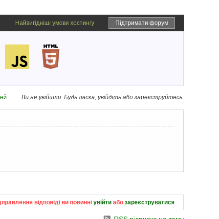
Найвигідніші умови хостингу
Підтримати форум
дей
Ви не увійшли.
Будь ласка, увійдіть або зареєструйтесь.
дправлення відповіді ви повинні
увійти
або
зареєструватися