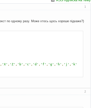
RSS підписка на тему
1
в текст по одному разу. Може хтось щось хороше підкаже?)
,
'X'
,
'Z'
,
'b'
,
'c'
,
'd'
,
'f'
,
'g'
,
'h'
,
'j'
,
'k'
2