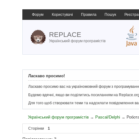
Форум
Користувачі
Правила
Пошук
Реєстра
REPLACE
Український форум програмістів
Ласкаво просимо!
Ласкаво просимо вас на україномовний форум з програмування
Будемо вдячні, якщо ви поділитись посиланням на Replace.org
Для того щоб створювати теми та надсилати повідомлення в
Український форум програмістів
→
Pascal/Delphi
→
Робот
Сторінки
1