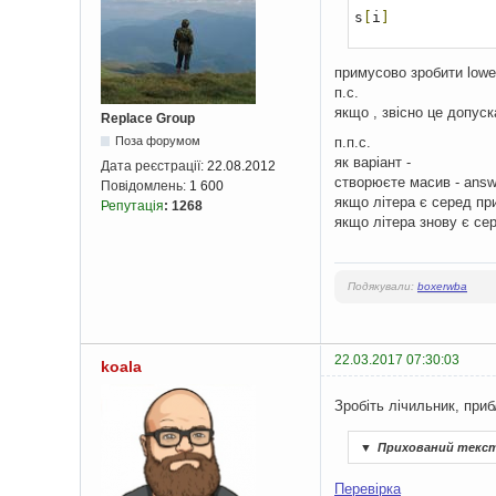
s
[
i
]
примусово зробити lowe
п.с.
якщо , звісно це допуск
Replace Group
Поза форумом
п.п.с.
як варіант -
Дата реєстрації:
22.08.2012
створюєте масив - answ
Повідомлень:
1 600
якщо літера є серед при
Репутація
:
1268
якщо літера знову є сер
Подякували:
boxerwba
22.03.2017 07:30:03
koala
Зробіть лічильник, приб
▼
Прихований текс
Перевірка