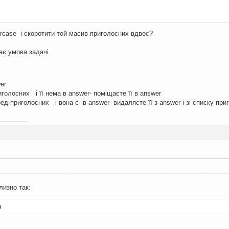
rcase і скоротити той масив приголосних вдвоє?
ає умова задачі.
er
голосних і її нема в answer- поміщаєте її в answer
ед приголосних і вона є в answer- видаляєте її з answer і зі списку при
лизно так:
т