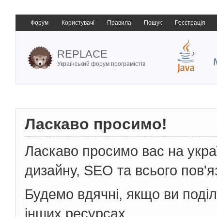
Форум
Користувачі
Правила
Пошук
Реєстрація
REPLACE
Український форум програмістів
Ласкаво просимо!
Ласкаво просимо вас на укр
дизайну, SEO та всього пов'я
Будемо вдячні, якщо ви поді
інших ресурсах.