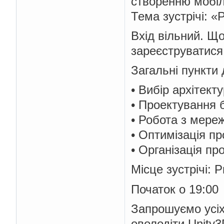
створенню мобіль
Тема зустрічі: 
Вхід вільний. Щ
зареєструватися
Загальні пункти 
• Вибір архітекту
• Проектування б
• Робота з мереж
• Оптимізація пр
• Організація пр
Місце зустрічі: P
Початок о 19:00
Запрошуємо усіх
оволодіти Unity3