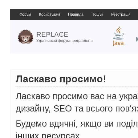
Форум
Користувачі
Правила
Пошук
Реєстрація
REPLACE
Український форум програмістів
Ласкаво просимо!
Ласкаво просимо вас на укр
дизайну, SEO та всього пов'я
Будемо вдячні, якщо ви поді
інших ресурсах.