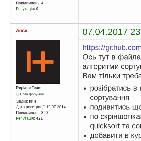
Повідомлень:
4
Репутація
:
0
07.04.2017 23
Arete
https://github.co
Ось тут в файлах
алгоритми сорту
Вам тільки треба
розібратись в
Replace Team
Поза форумом
сортування
Звідки:
Київ
подивитись що
Дата реєстрації:
19.07.2014
Повідомлень:
390
по скріншотік
Репутація
:
421
quicksort та 
добавити в кур