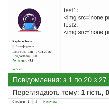
test1:
<img src='none.pn
test2:
<img src='none.pn
Replace Team
Поза форумом
Дата реєстрації:
27.01.2016
Повідомлень:
800
Репутація
:
472
вебсайт
Повідомлення: з 1 по 20 з 27
Переглядають тему:
1
гість,
Сторінки
1
2
Наступна