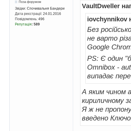
Поза форумом
VaultDweller на
Звідки:
Спочивальня Бандери
Дата реєстрації:
24.01.2016
iovchynnikov 
Повідомлень:
496
Репутація
:
589
Без російсько
не варто рі
Google Chrome
PS: Є один "
Omnibox - au
випадає пере
А яким чином 
кириличному з
Я ж не пропон
введено Ключо