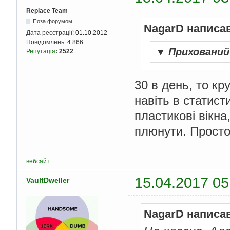
Replace Team
Поза форумом
NagarD написа
Дата реєстрації:
01.10.2012
Повідомлень:
4 866
▼
Приховани
Репутація
:
2522
30 в день, то к
навіть в статис
пластикові вікна
плюнути. Прост
вебсайт
15.04.2017 05
VaultDweller
NagarD написа