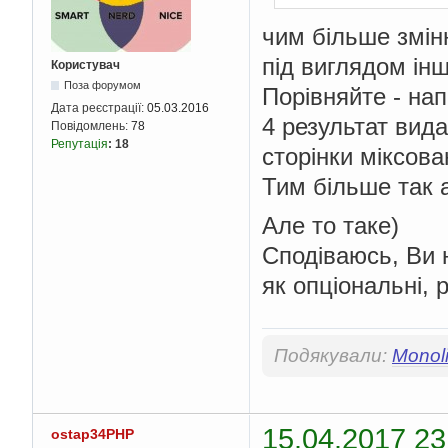
чим більше змінн
під виглядом інш
Користувач
Поза форумом
Порівняйте - нап
Дата реєстрації:
05.03.2016
4 результат вида
Повідомлень:
78
Репутація
:
18
сторінки міксова
Тим більше так 
Але то таке)
Сподіваюсь, Ви 
як опціональні, 
Подякували:
Monoli
15.04.2017 23
ostap34PHP