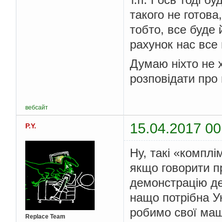
такого не готова,
тобто, все буде 
рахунок нас все 
Думаю ніхто не 
розповідати про 
вебсайт
15.04.2017 00
P.Y.
Ну, такі «комплі
якщо говорити пр
демонстрацію дес
нащо потрібна Ук
робимо свої маш
Replace Team