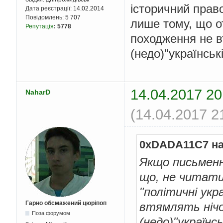
історичний право
Дата реєстрації:
14.02.2014
Повідомлень:
5 707
лише тому, що от
Репутація
:
5778
походження не вт
(недо)"українськ
14.04.2017 20
NaharD
(14.04.2017 2
0xDADA11C7 на
Якщо письменн
що, не читати
"політичні укр
Гарно обсмажений цюріпоп
втямлять нічог
Поза форумом
(недо)"українс