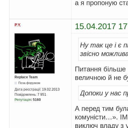
а я пропоную ст
15.04.2017 17
P.Y.
Ну так це і є 
звісно можлива
Питання більше н
величною й не бу
Replace Team
Поза форумом
Дата реєстрації:
19.02.2013
Допоки у нас п
Повідомлень:
7 951
Репутація
:
5160
А перед тим бул
комуністи…». І
виключ владу з 