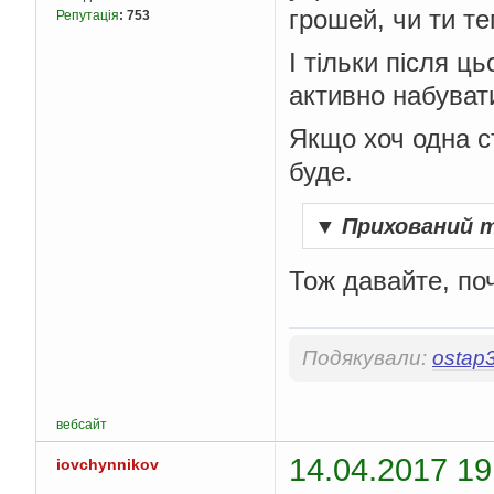
грошей, чи ти те
Репутація
:
753
І тільки після ц
активно набуват
Якщо хоч одна ст
буде.
▼
Прихований 
Тож давайте, по
Подякували:
ostap
вебсайт
14.04.2017 19
iovchynnikov