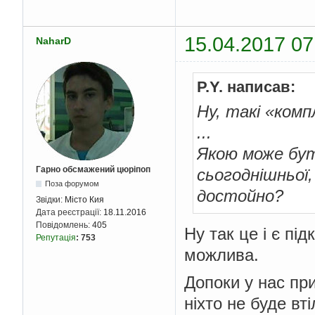
15.04.2017 07
NaharD
P.Y. написав:
Ну, такі «комп
...
Якою може бут
Гарно обсмажений цюріпоп
сьогоднішньої,
Поза форумом
достойно?
Звідки:
Місто Кия
Дата реєстрації:
18.11.2016
Повідомлень:
405
Ну так це і є пі
Репутація
:
753
можлива.
Допоки у нас при 
ніхто не буде вт