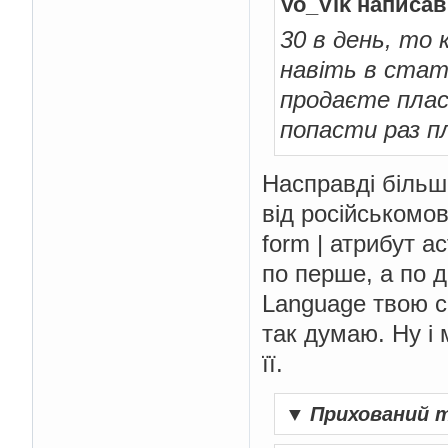
Vo_Vik написав
30 в день, то
навіть в стат
продаєте плас
попасти раз п
Насправді більш
від російськомов
form | атрибут a
по перше, а по д
Language твою сп
так думаю. Ну і 
її.
▼
Прихований 