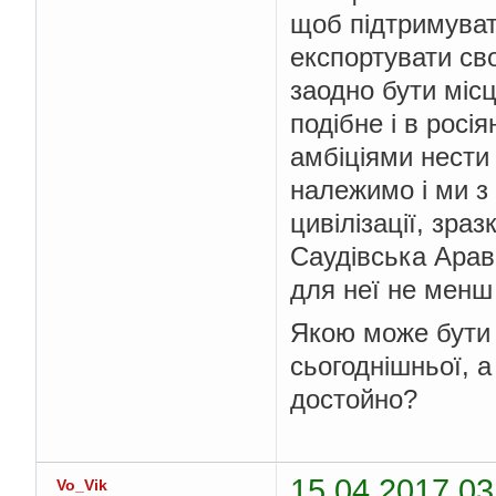
щоб підтримувати
експортувати сво
заодно бути міс
подібне і в росі
амбіціями нести 
належимо і ми з
цивілізації, зра
Саудівська Арав
для неї не менш
Якою може бути 
сьогоднішньої, а
достойно?
15.04.2017 03
Vo_Vik