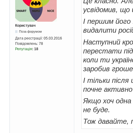
Це класно. Ал
усвідомив, що 
І першим його 
Користувач
видалити росі
Поза форумом
Дата реєстрації:
05.03.2016
Наступний крок
Повідомлень:
78
перестати під
Репутація
:
18
коли ти україн
заробив гроше
І тільки після
почне активно
Якщо хоч одна 
не буде.
Тож давайте, 