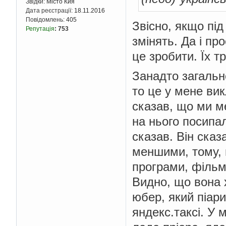
Звідки:
Місто Кия
Дата реєстрації:
18.11.2016
Повідомлень:
405
Звісно, якщо під
Репутація
:
753
змінять. Да і пр
це зробити. Їх т
Занадто загальн
то це у мене вик
сказав, що ми ме
на нього посипал
сказав. Він сказ
меншими, тому, 
програми, фільми
Видно, що вона х
юбер, який піари
яндекс.таксі. У 