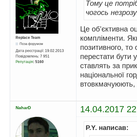
Тому це потрі
чогось незрозу
Це об'єктивна оці
компліменти. Якщ
Replace Team
Поза форумом
позитивного, то
Дата реєстрації:
19.02.2013
перестати бути у
Повідомлень:
7 951
Репутація
:
5160
ставлять за прикл
національної гор
втовкмачуюють, 
14.04.2017 22
NaharD
P.Y. написав: