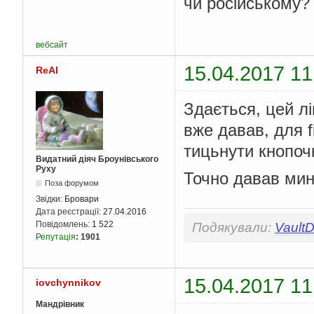
чи російському?
вебсайт
15.04.2017 11
ReAl
Здається, цей л
вже давав, для f
тицьнути кнопочк
Видатний діяч Броунівського
Руху
Точно давав мину
Поза форумом
Звідки:
Бровари
Дата реєстрації:
27.04.2016
Повідомлень:
1 522
Подякували:
VaultD
Репутація
:
1901
15.04.2017 11
iovchynnikov
Мандрівник