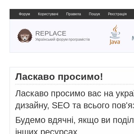
Форум
Користувачі
Правила
Пошук
Реєстрація
REPLACE
Український форум програмістів
Ласкаво просимо!
Ласкаво просимо вас на укр
дизайну, SEO та всього пов'я
Будемо вдячні, якщо ви поді
інших ресурсах.