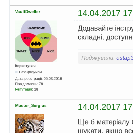
14.04.2017 17
VaultDweller
Додавайте інстру
складні, доступн
Подякували:
ostap
Користувач
Поза форумом
Дата реєстрації:
05.03.2016
Повідомлень:
78
Репутація
:
18
14.04.2017 17
Master_Sergius
Ще б матеріалу 
шукати, якщо вс