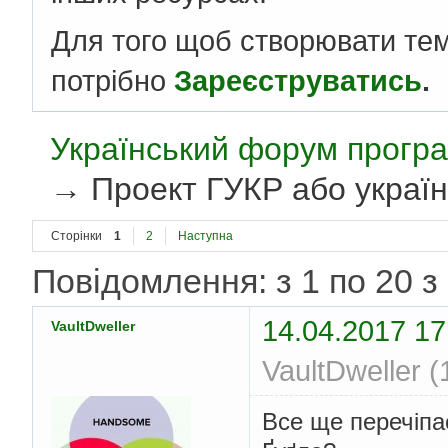
Для того щоб створювати те
потрібно
Зареєструватись
.
Український форум програ
→
Проект ГУКР або україн
Сторінки
1
2
Наступна
Повідомлення: з 1 по 20 з
14.04.2017 17
VaultDweller
VaultDweller (
Все ще перечіпа