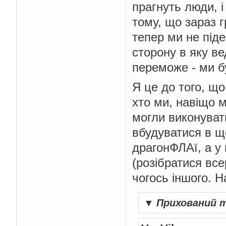
прагнуть люди, і 
тому, що зараз 
тепер ми не піде
сторону в яку ве
переможе - ми б
Я це до того, що
хто ми, навіщо м
могли виконуват
вбудуватися в щ
драгонФЛАї, а у 
(розібратися все
чогось іншого. 
▼
Прихований 