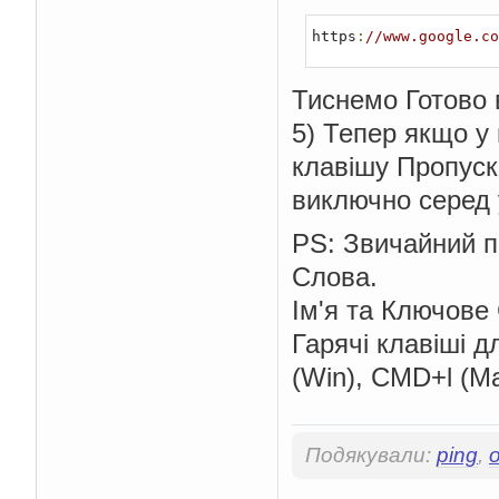
https
:
//www.google.co
Тиснемо Готово
5) Тепер якщо у
клавішу Пропуск
виключно серед 
PS: Звичайний п
Слова.
Ім'я та Ключове
Гарячі клавіші 
(Win), CMD+l (Mac
Подякували:
ping
,