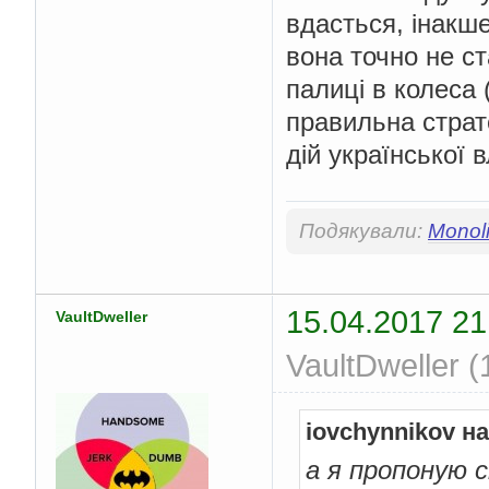
вдасться, інакше
вона точно не с
палиці в колеса 
правильна страте
дій української 
Подякували:
Monoli
15.04.2017 21
VaultDweller
VaultDweller (
iovchynnikov н
а я пропоную 