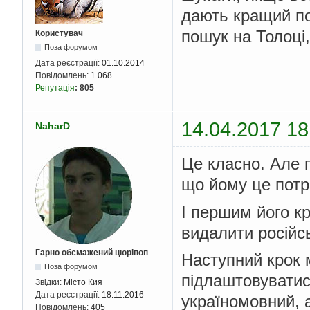
дають кращий по
пошук на Толоці,
Користувач
Поза форумом
Дата реєстрації:
01.10.2014
Повідомлень:
1 068
Репутація
:
805
14.04.2017 18
NaharD
Це класно. Але 
що йому це потр
І першим його кр
видалити російсь
Гарно обсмажений цюріпоп
Наступний крок м
Поза форумом
підлаштовуватись
Звідки:
Місто Кия
Дата реєстрації:
18.11.2016
україномовний, а
Повідомлень:
405