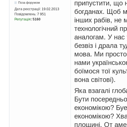
припустити, що 
Поза форумом
Дата реєстрації:
19.02.2013
богданах. Щоб ми
Повідомлень:
7 951
інших рабів, не 
Репутація
:
5160
технологічний пр
аналогам. У нас 
безвіз і драла т
мова. Ми просто 
нами українською
боїмося тої куль
вона світові).
Яка взагалі глоб
Бути посередньо
економікою? Буе
економікою? Хвант
площині. От аме