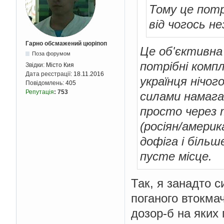
Тому це потр
від чогось не
Гарно обсмажений цюріпоп
Це об'єктивна 
Поза форумом
потрібні компл
Звідки:
Місто Кия
Дата реєстрації:
18.11.2016
українця нічог
Повідомлень:
405
Репутація
:
753
силами намаг
просто через т
(росіян/америка
дофіга і більш
пусте місце.
Так, я занадто с
поганого втокмач
дозор-б на яких 