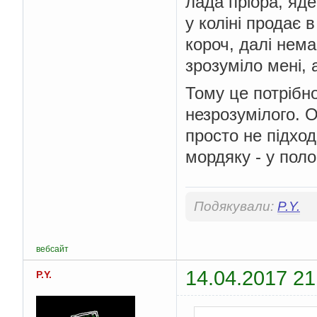
лада пріора, яде
у коліні продає 
короч, далі нема
зрозуміло мені, 
Тому це потрібно
незрозумілого. О
просто не підхо
мордяку - у поло
Подякували:
P.Y.
вебсайт
14.04.2017 21
P.Y.