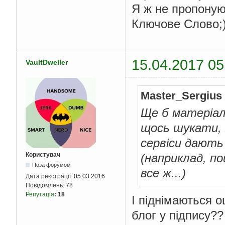
Я ж не пропоную
Ключове Слово;
15.04.2017 05
VaultDweller
Master_Sergius
Ще б матеріал
щось шукати, 
сервіси дають
Користувач
(наприклад, по
Поза форумом
все ж...)
Дата реєстрації:
05.03.2016
Повідомлень:
78
Репутація
:
18
І піднімаються 
блог у підпису??