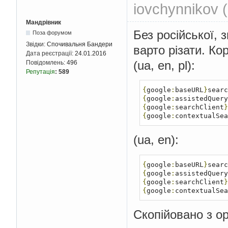
iovchynnikov 
Мандрівник
Без російської, 
Поза форумом
Звідки:
Спочивальня Бандери
варто різати. К
Дата реєстрації:
24.01.2016
(ua, en, pl):
Повідомлень:
496
Репутація
:
589
{
google
:
baseURL
}
searc
{
google
:
assistedQuery
{
google
:
searchClient
}
{
google
:
contextualSea
(ua, en):
{
google
:
baseURL
}
searc
{
google
:
assistedQuery
{
google
:
searchClient
}
{
google
:
contextualSea
Скопійовано з ор