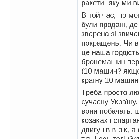
ракети, яку ми в
В той час, по мо
були продані, де
зварена зі звича
покращень. Чи в
це наша гордіст
бронемашин пере
(10 машин? якщо
країну 10 машин 
Треба просто лю
сучасну Україну
вони побачать, щ
козаках і спарта
двигунів в рік, 
т.п. І ось тоді 