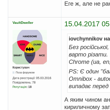
Еге ж, але не ра
15.04.2017 05
VaultDweller
iovchynnikov н
Без російської,
варто різати.
Chrome (ua, en,
Користувач
PS: Є один "б
Поза форумом
Omnibox - auto
Дата реєстрації:
05.03.2016
Повідомлень:
78
випадає перед
Репутація
:
18
А яким чином ан
кириличному зап