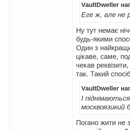
VaultDweller на
Еге ж, але не 
Ну тут немає ніч
будь-якими спосо
Один з найкращи
цікаве, саме, по
чекав реквізити,
так. Такий спосі
VaultDweller на
І піднімаютьс
москвоязикий б
Погано жити не 