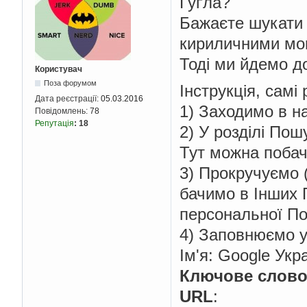
Ґуґла?
Бажаєте шукати 
кириличними мо
Тоді ми йдемо до
Користувач
Поза форумом
Інструкція, самі
Дата реєстрації:
05.03.2016
1) Заходимо в 
Повідомлень:
78
Репутація
:
18
2) У розділі По
Тут можна побач
3) Прокручуємо 
бачимо в Інших
персональної П
4) Заповнюємо у
Ім'я: Google Укр
Ключове слов
URL
: