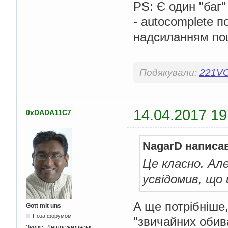
PS: Є один "баг
- autocomplete 
надсиланням пош
Подякували:
221V
14.04.2017 19
0xDADA11C7
NagarD написа
Це класно. Ал
усвідомив, що 
A ще потрібніше
Gott mit uns
Поза форумом
"звичайних обив
Звідки:
Дніпрожидівськ