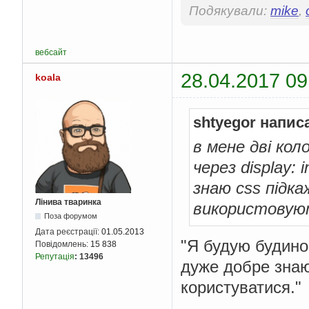
Подякували:
mike
,
вебсайт
28.04.2017 09
koala
shtyegor напис
в мене дві кол
через display: 
знаю сss підка
Лінива тваринка
використовую
Поза форумом
Дата реєстрації:
01.05.2013
"Я будую будинок
Повідомлень:
15 838
Репутація
:
13496
дуже добре знаю
користуватися."