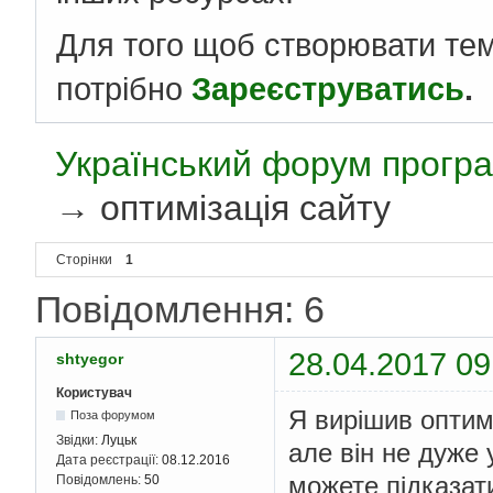
Для того щоб створювати те
потрібно
Зареєструватись
.
Український форум програ
→
оптимізація сайту
Сторінки
1
Повідомлення: 6
28.04.2017 09
shtyegor
Користувач
Я вирішив оптимі
Поза форумом
Звідки:
Луцьк
але він не дуже 
Дата реєстрації:
08.12.2016
можете підказат
Повідомлень:
50