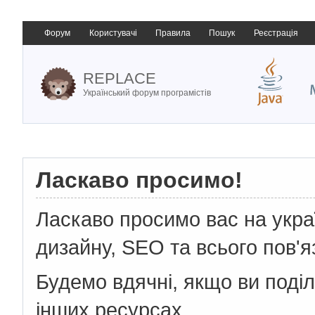
Форум
Користувачі
Правила
Пошук
Реєстрація
REPLACE
Український форум програмістів
Ласкаво просимо!
Ласкаво просимо вас на укр
дизайну, SEO та всього пов'я
Будемо вдячні, якщо ви поді
інших ресурсах.