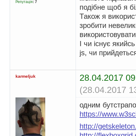
Репутація
:
7
подібне щоб я б
Також я викорис
зробити невелик
використовувати
І чи існує якийс
js, чи прийдеть
28.04.2017 09
karmeljuk
(28.04.2017 1
одним бутстрапом
https://www.w3sc
http://getskeleto
http://flexboxgrid