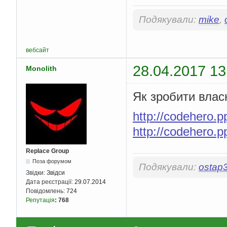
Подякували:
mike
,
вебсайт
28.04.2017 13
Monolith
Як зробити власн
http://codehero.p
http://codehero.p
Replace Group
Поза форумом
Подякували:
ostap
Звідки:
Звідси
Дата реєстрації:
29.07.2014
Повідомлень:
724
Репутація
:
768