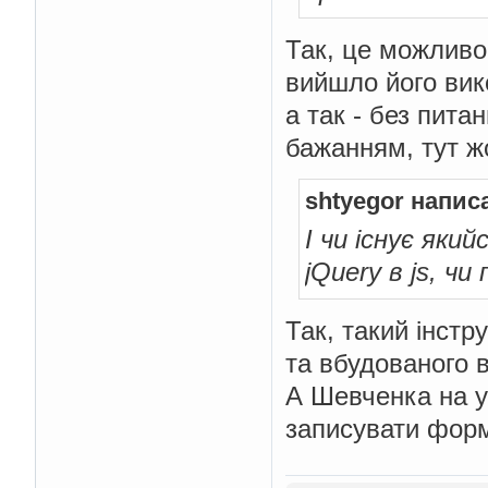
Так, це можливо
вийшло його вик
а так - без пита
бажанням, тут ж
shtyegor напис
І чи існує як
jQuery в js, 
Так, такий інстру
та вбудованого в
А Шевченка на у
записувати форм