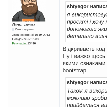
shtyegor напис
я використовув
проекті і хочу
Лінива тваринка
допомогою яки
Поза форумом
детально вивчи
Дата реєстрації:
01.05.2013
Повідомлень:
15 838
Репутація
:
13496
Відкриваєте код 
Ну і важко щось 
якими ознаками 
bootstrap.
shtyegor напис
Також я викор
можливо зроби
прийдеться в