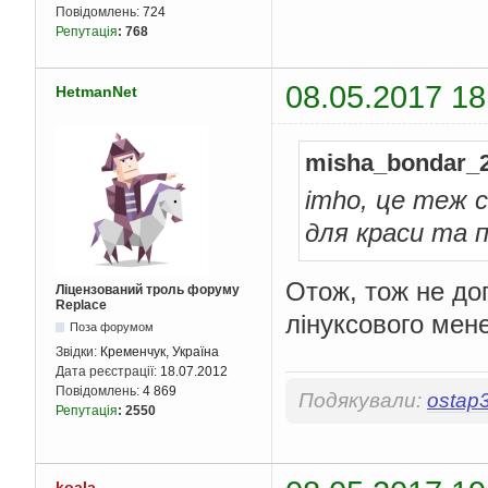
Повідомлень:
724
Репутація
:
768
08.05.2017 18
HetmanNet
misha_bondar_2
imho, це теж 
для краси та 
Отож, тож не до
Ліцензований троль форуму
Replace
лінуксового мен
Поза форумом
Звідки:
Кременчук, Україна
Дата реєстрації:
18.07.2012
Повідомлень:
4 869
Подякували:
ostap
Репутація
:
2550
koala