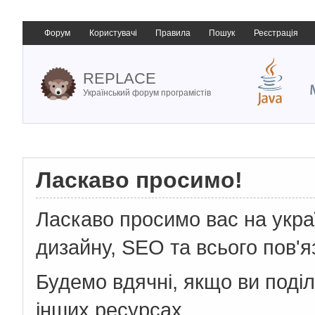
Форум
Користувачі
Правила
Пошук
Реєстрація
REPLACE
Український форум програмістів
Ласкаво просимо!
Ласкаво просимо вас на укр
дизайну, SEO та всього пов'я
Будемо вдячні, якщо ви поді
інших ресурсах.