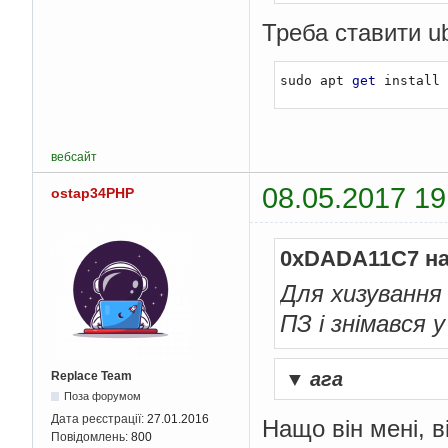
Треба ставити ubu
sudo apt 
get
 install 
вебсайт
08.05.2017 19
ostap34PHP
0xDADA11C7 на
Для хизування
ПЗ і знімався
▼
ага
Replace Team
Поза форумом
Дата реєстрації:
27.01.2016
Нащо він мені, 
Повідомлень:
800