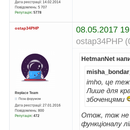
Дата реєстрації:
14.02.2014
Повідомлень:
5 707
Репутація
:
5778
08.05.2017 19
ostap34PHP
ostap34PHP (0
HetmanNet нап
misha_bondar
imho, це теж
Лише для кр
Replace Team
збоченцями
Поза форумом
Дата реєстрації:
27.01.2016
Повідомлень:
800
Отож, тож не 
Репутація
:
472
функціоналу лі