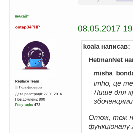
вебсайт
08.05.2017 19
ostap34PHP
koala написав:
HetmanNet на
misha_bonda
Replace Team
imho, це т
Поза форумом
Лише для к
Дата реєстрації:
27.01.2016
збоченцям
Повідомлень:
800
Репутація
:
472
Отож, тож н
функціоналу 