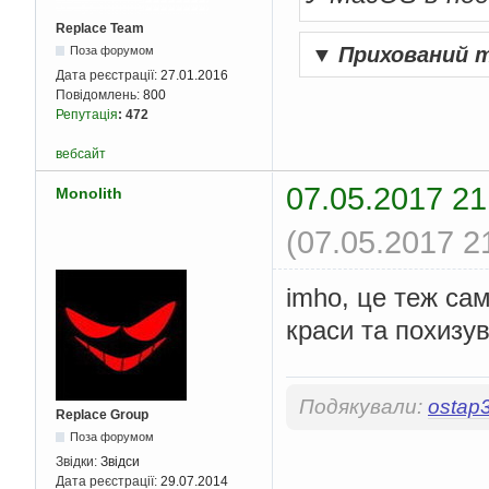
Replace Team
▼
Прихований 
Поза форумом
Дата реєстрації:
27.01.2016
Повідомлень:
800
Репутація
:
472
вебсайт
07.05.2017 21
Monolith
(07.05.2017 2
imho, це теж са
краси та похиз
Подякували:
ostap
Replace Group
Поза форумом
Звідки:
Звідси
Дата реєстрації:
29.07.2014