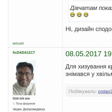
Дівчатам показ
Ні, дизайн спод
вебсайт
08.05.2017 19
0xDADA11C7
Для хизування к
знімався у хвіл
Подякували:
ostap
Gott mit uns
Поза форумом
Звідки:
Дніпрожидівськ