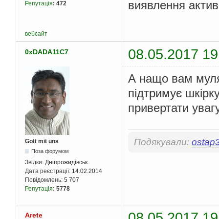
виявлення актив
Репутація
:
472
вебсайт
08.05.2017 19
0xDADA11C7
А нащо вам муля
підтримує шкірку
привертати уваг
Подякували:
ostap
Gott mit uns
Поза форумом
Звідки:
Дніпрожидівськ
Дата реєстрації:
14.02.2014
Повідомлень:
5 707
Репутація
:
5778
08.05.2017 19
Arete