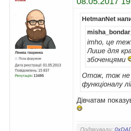
08.05.2017 19
HetmanNet нап
misha_bondar
imho, це теж
Лише для кр
Лінива тваринка
збоченцями
Поза форумом
Дата реєстрації:
01.05.2013
Повідомлень:
15 837
Отож, тож не 
Репутація
:
13495
функціоналу лі
Дівчатам показув
Подякували:
0xDA