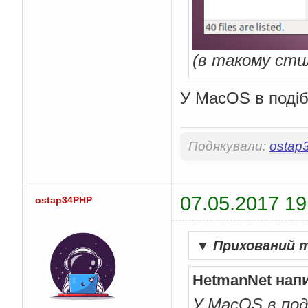
(в такому стил
У MacOS в подіб
Подякували:
ostap
07.05.2017 19
ostap34PHP
▼
Прихований 
HetmanNet нап
У MacOS в под