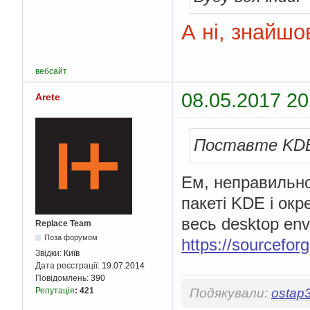
А ні, знайшо
вебсайт
08.05.2017 20
Arete
Поставте KDE 
Ем, неправильно
пакеті KDE і окр
весь desktop en
Replace Team
Поза форумом
https://sourcefor
Звідки:
Київ
Дата реєстрації:
19.07.2014
Повідомлень:
390
Репутація
:
421
Подякували:
ostap