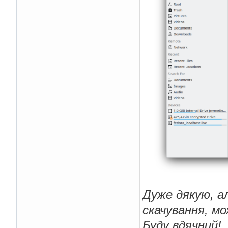
Дуже дякую, а
скачування, м
Буду вдячний!