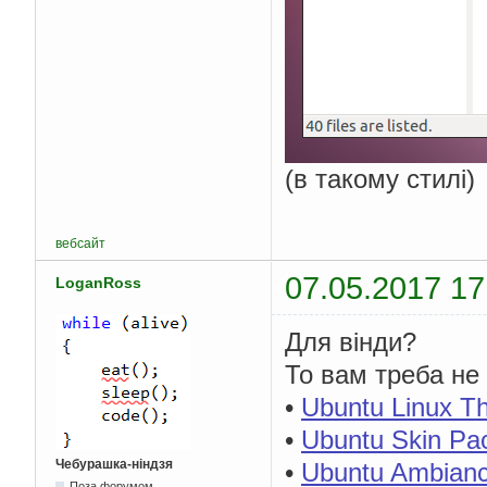
(в такому стилі)
вебсайт
07.05.2017 17
LoganRoss
Для вінди?
То вам треба не
•
Ubuntu Linux T
•
Ubuntu Skin Pa
Чебурашка-ніндзя
•
Ubuntu Ambianc
Поза форумом