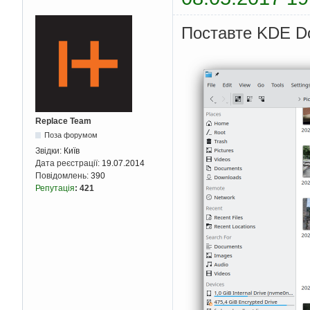
Поставте KDE Dol
Replace Team
Поза форумом
Звідки:
Київ
Дата реєстрації:
19.07.2014
Повідомлень:
390
Репутація
:
421