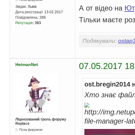
А от відео на
Ют
Звідки:
Львів
Дата реєстрації:
13.02.2017
Повідомлень:
286
Тільки маєте роз
Репутація
:
393
Подякували:
ostap
07.05.2017 18
HetmanNet
ost.bregin2014 
Хто знає файло
Ліцензований троль форуму
Replace
Поза форумом