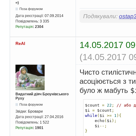
=)
Поза форумом
Подякували:
ostap
Дата реєстрації:
07.09.2014
Повідомлень:
3 335
Репутація
:
2304
14.05.2017 09
ReAl
(14.05.2017 0
Чисто стилістичн
асоціюється з ти
$
було ж мабуть
Видатний діяч Броунівського
Руху
Поза форумом
$count 
=
22
;
// або д
$i 
=
 $count
;
Звідки:
Бровари
while
(
$i 
>=
1
){
Дата реєстрації:
27.04.2016
    echo
(
$i
);
Повідомлень:
1 522
    $i
--;
Репутація
:
1901
}