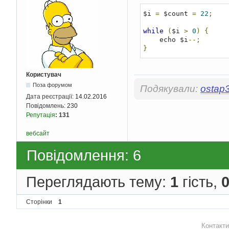
$i 
=
 $count 
=
22
;
while
(
$i 
>
0
)
{
    echo $i
--;
}
Користувач
Поза форумом
Подякували:
ostap
Дата реєстрації:
14.02.2016
Повідомлень:
230
Репутація
:
131
вебсайт
Повідомлення: 6
Переглядають тему:
1
гість,
Сторінки
1
Контакти