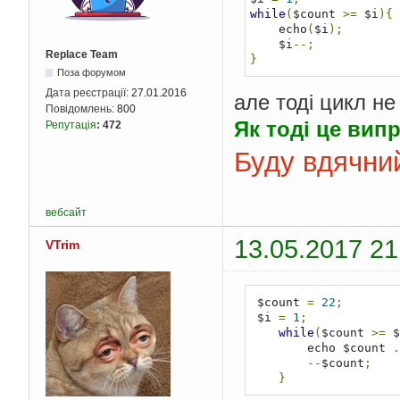
while
(
$count 
>=
 $i
){
    echo
(
$i
);
    $i
--;
Replace Team
}
Поза форумом
Дата реєстрації:
27.01.2016
але тоді цикл не
Повідомлень:
800
Як тоді це вип
Репутація
:
472
Буду вдячни
вебсайт
13.05.2017 21
VTrim
 $count 
=
22
;
 $i 
=
1
;
while
(
$count 
>=
 $
        echo $count 
.
--
$count
;
}