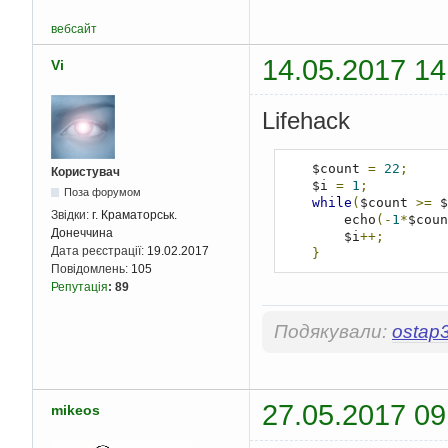
вебсайт
14.05.2017 14
Vi
Lifehack
    $count 
=
22
;
Користувач
    $i 
=
1
;
Поза форумом
while
(
$count 
>=
 $
Звідки:
г. Краматорськ.
        echo
(-
1
*
$coun
Донеччина
        $i
++;
Дата реєстрації:
19.02.2017
}
Повідомлень:
105
Репутація
:
89
Подякували:
ostap
27.05.2017 09
mikeos