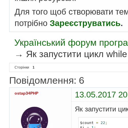
Для того щоб створювати те
потрібно
Зареєструватись
.
Український форум програ
→
Як запустити цикл whil
Сторінки
1
Повідомлення: 6
13.05.2017 20
ostap34PHP
Як запустити цик
$count 
=
22
;
$i 
=
1
;