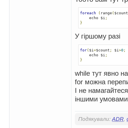
foreach
(
range
(
$count
    echo $i
;
}
У гіршому разі
for
(
$i
=
$count
;
 $i
>
0
;
 
    echo $i
;
}
while тут явно н
for можна перепи
І не намагайтеся
іншими умовами,
Подякували:
ADR
,