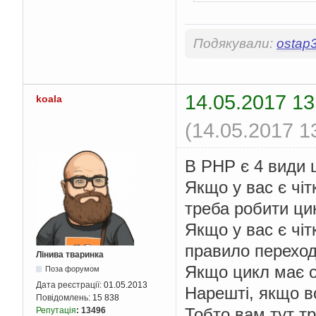
Подякували:
ostap
14.05.2017 13
koala
(14.05.2017 1
В PHP є 4 види ци
Якщо у вас є чіт
треба робити цик
Якщо у вас є чітк
правило переходу
Лінива тваринка
Якщо цикл має об
Поза форумом
Дата реєстрації:
01.05.2013
Нарешті, якщо вс
Повідомлень:
15 838
Тобто вам тут т
Репутація
:
13496