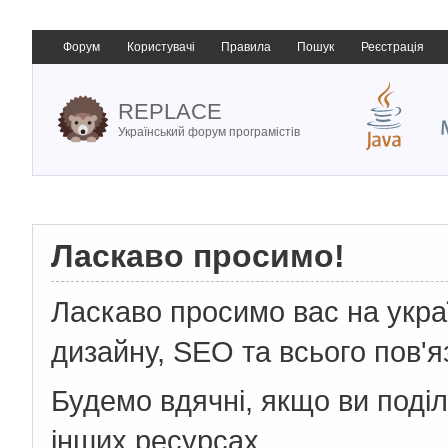
Форум
Користувачі
Правила
Пошук
Реєстрація
REPLACE
Український форум програмістів
Ласкаво просимо!
Ласкаво просимо вас на укр
дизайну, SEO та всього пов'я
Будемо вдячні, якщо ви поді
інших ресурсах.