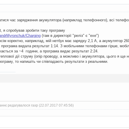
знатися час зарядження акумулятора (наприклад телефонного), всі телеф
t, я спробував зробити таку програму
sandrMyronchuk/Charging
(там в директорії "реліз" є "ехе")
сім коректно, наприклад, мій нетбук має зарядку 2,1 А, а акумулятор 2
а програма видала результат 1:14. З мобільними телефонами гірше, моб
ється за ~4 години, а програма видає результат 2:24.
еплової дії струму (опір проводу, а можливо і акумулятора, цього я ще н
ограму, то напишіть чи співпадають результати з реальними.
ннє редагувалося raxp (22.07.2017 07:45:56)