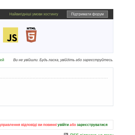
Найвигідніші умови хостингу
Підтримати форум
дей
Ви не увійшли.
Будь ласка, увійдіть або зареєструйтесь.
дправлення відповіді ви повинні
увійти
або
зареєструватися