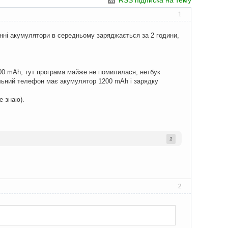
RSS підписка на тему
1
онні акумулятори в середньому заряджається за 2 години,
600 mAh, тут програма майже не помилилася, нетбук
ільний телефон має акумулятор 1200 mAh і зарядку
е знаю).
1
2