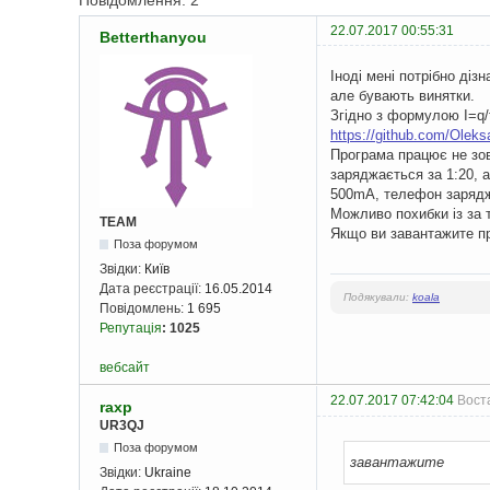
Повідомлення: 2
22.07.2017 00:55:31
Betterthanyou
Іноді мені потрібно ді
але бувають винятки.
Згідно з формулою I=q/
https://github.com/Olek
Програма працює не зов
заряджається за 1:20, 
500mA, телефон заряджа
Можливо похибки із за т
TEAM
Якщо ви завантажите пр
Поза форумом
Звідки:
Київ
Дата реєстрації:
16.05.2014
Подякували:
koala
Повідомлень:
1 695
Репутація
:
1025
вебсайт
22.07.2017 07:42:04
Воста
raxp
UR3QJ
Поза форумом
завантажите
Звідки:
Ukraine