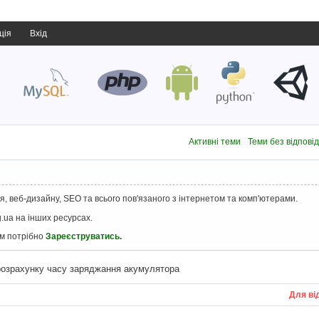
ція
Вхід
Активні теми
Теми без відпові
, веб-дизайну, SEO та всього пов'язаного з інтернетом та комп'ютерами.
.ua на інших ресурсах.
ам потрібно
Зареєструватись
.
розрахунку часу заряджання акумулятора
Для ві