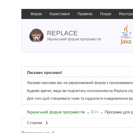
Форум
Користувачі
Правила
Пошук
Реєстра
REPLACE
Український форум програмістів
Ласкаво просимо!
Ласкаво просимо вас на україномовний форум з програмування
Будемо вдячні, якщо ви поділитись посиланням на Replace.org
Для того щоб створювати теми та надсилати повідомлення в
Український форум програмістів
→
C++
→
Програма для 
Сторінки
1