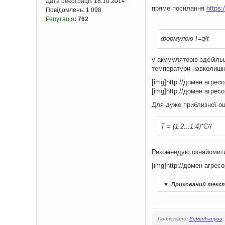
Дата реєстрації:
18.10.2014
пряме посилання
https
Повідомлень:
1 098
Репутація
:
762
формулою I=q/t
у акумуляторів здебiльш
температури навколишн
[img]http://домен агрес
[img]http://домен агрес
Для дуже приблизної оц
T = (1.2...1.4)*C/I
Рекомендую ознайомити
[img]http://домен агрес
▼
Прихований текс
Подякували:
Betterthanyou