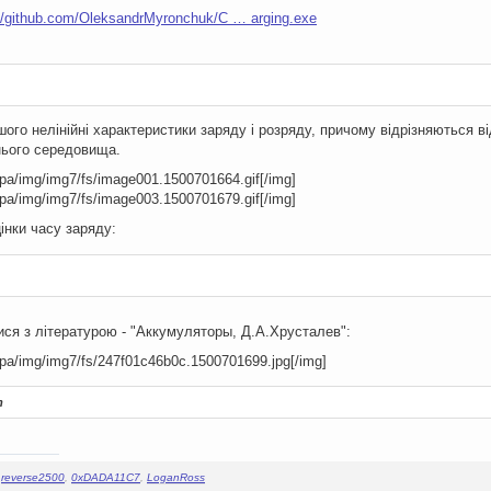
://github.com/OleksandrMyronchuk/C … arging.exe
ого нелінійні характеристики заряду і розряду, причому відрізняються ві
ього середовища.
ора/img/img7/fs/image001.1500701664.gif[/img]
ора/img/img7/fs/image003.1500701679.gif[/img]
інки часу заряду:
ся з літературою - "Аккумуляторы, Д.А.Хрусталев":
ора/img/img7/fs/247f01c46b0c.1500701699.jpg[/img]
т
,
reverse2500
,
0xDADA11C7
,
LoganRoss