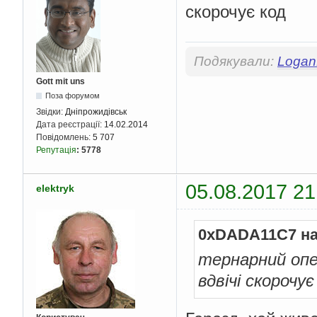
скорочує код
Подякували:
Logan
Gott mit uns
Поза форумом
Звідки:
Дніпрожидівськ
Дата реєстрації:
14.02.2014
Повідомлень:
5 707
Репутація
:
5778
05.08.2017 21
elektryk
0xDADA11C7 на
тернарний опе
вдвічі скорочує