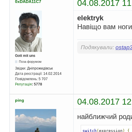
04.08.2017 11
0xDADA11C7
elektryk
Навіщо вам ноги
Подякували:
ostap
Gott mit uns
Поза форумом
Звідки:
Дніпрожидівськ
Дата реєстрації:
14.02.2014
Повідомлень:
5 707
Репутація
:
5778
04.08.2017 12
ping
найближчий роди
switch
(
expression
)
{