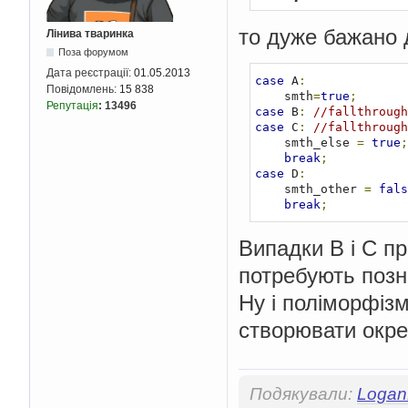
то дуже бажано 
Лінива тваринка
Поза форумом
Дата реєстрації:
01.05.2013
case
 A
:
Повідомлень:
15 838
    smth
=
true
;
Репутація
:
13496
case
 B
:
//fallthrough
case
 C
:
//fallthrough
    smth_else 
=
true
;
break
;
case
 D
:
    smth_other 
=
fals
break
;
Випадки B і C пр
потребують позна
Ну і поліморфіз
створювати окр
Подякували:
Logan