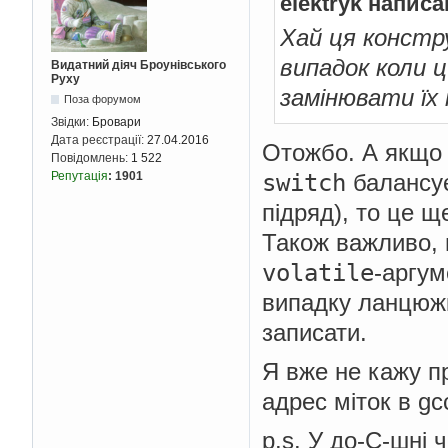
elektryk написа
Хай ця констру
випадок коли 
Видатний діяч Броунівського
Руху
замінювати їх 
Поза форумом
Звідки:
Бровари
Дата реєстрації:
27.04.2016
Отожбо. А якщо 
Повідомлень:
1 522
switch
балансує
Репутація
:
1901
підряд), то це щ
Також важливо,
volatile
-аргум
випадку ланцюжка
записати.
Я вже не кажу пр
адрес міток в gc
p.s. У до-С-шні 