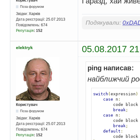
Гаразд, хай живе
Користувач
Поза форумом
Звідки:
Харків
Дата реєстрації:
25.07.2013
Подякували:
0xDA
Повідомлень:
674
Репутація
:
152
05.08.2017 21
elektryk
ping написав:
найближчий род
switch
(
expression
)
case
 n
:
        code block

Користувач
break
;
Поза форумом
case
 n
:
Звідки:
Харків
        code block

Дата реєстрації:
25.07.2013
break
;
Повідомлень:
674
default
:
Репутація
:
152