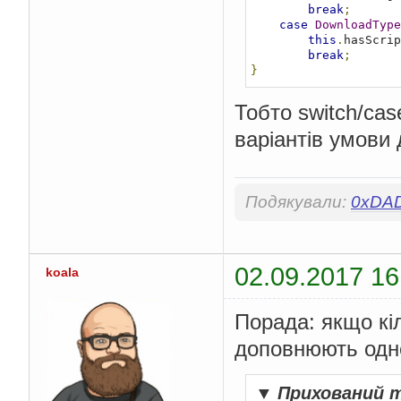
break
;
case
DownloadType
this
.
hasScrip
break
;
}
Тобто switch/cas
варіантів умови 
Подякували:
0xDA
02.09.2017 16
koala
Порада: якщо кіл
доповнюють одн
▼
Прихований 