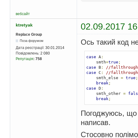
вебсайт
02.09.2017 16
ktretyak
Replace Group
Ось такий код не
Поза форумом
Дата реєстрації:
30.01.2014
Повідомлень:
2 080
case
 A
:
Репутація
:
758
    smth
=
true
;
case
 B
:
//fallthrough
case
 C
:
//fallthrough
    smth_else 
=
true
;
break
;
case
 D
:
    smth_other 
=
fals
break
;
Погоджуюсь, що т
написав.
Стосовно полімо