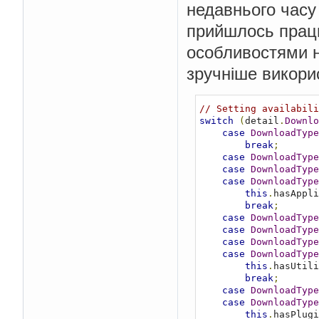
недавнього часу 
прийшлось працю
особливостями н
зручніше викорис
// Setting availabili
switch
(
detail
.
Downlo
case
DownloadType
break
;
case
DownloadType
case
DownloadType
case
DownloadType
this
.
hasAppli
break
;
case
DownloadType
case
DownloadType
case
DownloadType
case
DownloadType
this
.
hasUtili
break
;
case
DownloadType
case
DownloadType
this
.
hasPlugi