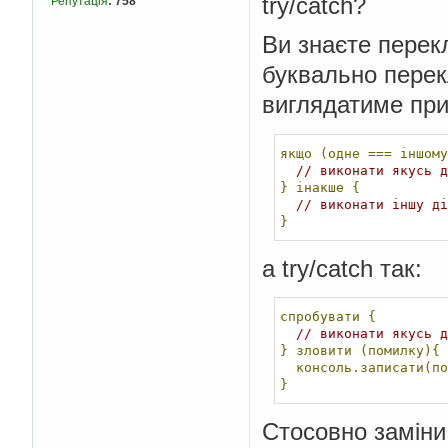
try/catch?
Репутація
:
758
Ви знаєте перек
буквально перекл
виглядатиме при
якщо
(одне
===
іншому
// виконати якусь д
}
інакше
{
// виконати іншу ді
}
а try/catch так:
спробувати
{
// виконати якусь д
}
зловити
(помилку){
консоль.записати(по
}
Стосовно заміни в