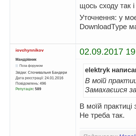
щось сходу так і
Уточнення: у моє
DownloadType ма
02.09.2017 19
iovchynnikov
Мандрівник
Поза форумом
elektryk написа
Звідки:
Спочивальня Бандери
Дата реєстрації:
24.01.2016
В моїй практиц
Повідомлень:
496
Замахаєшся за
Репутація
:
589
В моїй практиці
Не треба так.