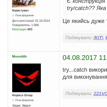
Є конструкція 
try/catch?? Як
Користувач
Поза форумом
Це якийсь дуже 
Дата реєстрації:
01.10.2014
Повідомлень:
1 068
Репутація
:
805
Подякували:
/KIT\
,
04.08.2017 11
Monolith
try...catch вико
для виконування 
Подякували:
221V
Replace Group
Поза форумом
Звідки:
Звідси