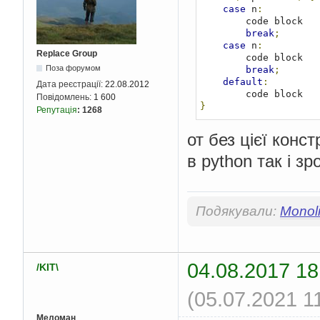
case
 n
:
        code block

break
;
case
 n
:
Replace Group
        code block

Поза форумом
break
;
default
:
Дата реєстрації:
22.08.2012
Повідомлень:
1 600
}
Репутація
:
1268
от без цієї конс
в python так і з
Подякували:
Monoli
04.08.2017 18
/KIT\
(05.07.2021 1
Меломан