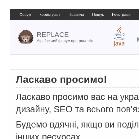
Форум
Користувачі
Правила
Пошук
Реєстрація
REPLACE
Український форум програмістів
Ласкаво просимо!
Ласкаво просимо вас на укр
дизайну, SEO та всього пов'я
Будемо вдячні, якщо ви поді
інших ресурсах.