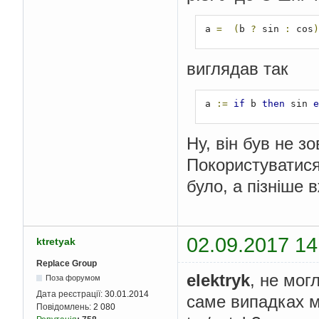
 a 
=
(
b 
?
 sin 
:
 cos
)
виглядав так
 a 
:=
if
 b 
then
 sin 
e
Ну, він був не зо
Покористуватися
було, а пізніше
02.09.2017 14
ktretyak
Replace Group
elektryk
, не мог
Поза форумом
Дата реєстрації:
30.01.2014
саме випадках м
Повідомлень:
2 080