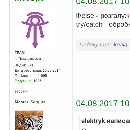
04.08.2017 10
if/else - розгалу
try/catch - обро
Подякували:
koala
TEAM
Поза форумом
Звідки:
Київ
Дата реєстрації:
16.05.2014
Повідомлень:
1 695
Репутація
:
1025
вебсайт
04.08.2017 10
Master_Sergius
elektryk написа