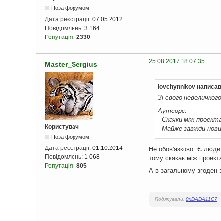
Поза форумом
Дата реєстрації:
07.05.2012
Повідомлень:
3 164
Репутація
:
2330
25.08.2017 18:07:35
Master_Sergius
iovchynnikov написав
Зі свого невеличкого
Аутсорс:
- Скачки між проек
Користувач
- Майже завжди нови
Поза форумом
Дата реєстрації:
01.10.2014
Не обов'язково. Є люди
Повідомлень:
1 068
тому скакав між проек
Репутація
:
805
А в загальному згоден 
Подякували:
0xDADA11C7