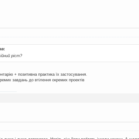
ав:
ійний ріст?
ентарію + позитивна практика їх застосування.
кремих завдань до втілення окремих проектів