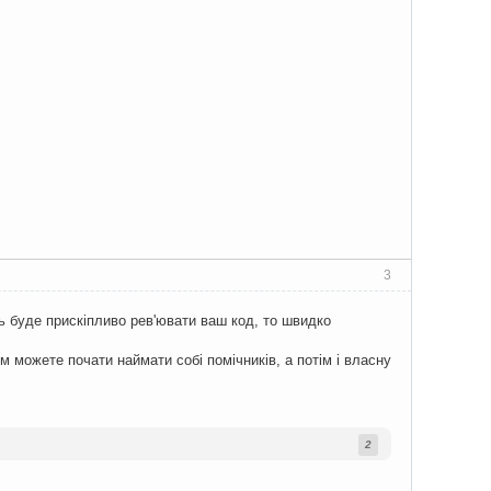
3
ь буде прискіпливо рев'ювати ваш код, то швидко
м можете почати наймати собі помічників, а потім і власну
2