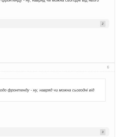
 фронтенду - ну, навряд чи можна сьогодні від нього
2
6
одо фронтенду - ну, навряд чи можна сьогодні від
3