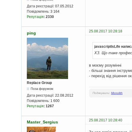
Дата реєстрації:
07.05.2012
Повідомлень:
3 164
Репутація
:
2330
25.08.2017 10:28:18
ping
javascriptIsLife напис
ХЗ. Що таке профес
в моєму розумінні
- більші знання інструм
- перехід від рішення о
Replace Group
Поза форумом
Подякували:
Monolith
Дата реєстрації:
22.08.2012
Повідомлень:
1 600
Репутація
:
1267
25.08.2017 10:28:40
Master_Sergius