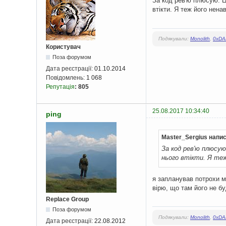
За код рев'ю плюсую. Ц
втікти. Я теж його нена
Подякували:
Monolith
,
0xDA
Користувач
Поза форумом
Дата реєстрації:
01.10.2014
Повідомлень:
1 068
Репутація
:
805
25.08.2017 10:34:40
ping
Master_Sergius напис
За код рев'ю плюсую
нього втікти. Я теж
я запланував потрохи мі
вірю, що там його не бу
Replace Group
Поза форумом
Подякували:
Monolith
,
0xDA
Дата реєстрації:
22.08.2012