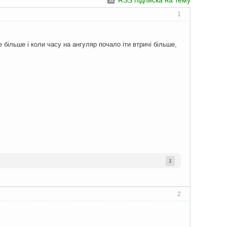
RSS підписка на тему
1
більше і коли часу на ангуляр почало іти втричі більше,
1
2