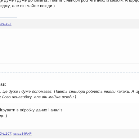
е дуже і дуже допомагає. Навіть сіньйори роблять інколи какахи. А щодо
виджу, але він майже всюди )
DA11C7
ав:
. Це дуже і дуже допомагає. Навіть сіньйори роблять інколи какахи. А щ
 його ненавиджу, але він майже всюди )
грувати в обробку даних і аналіз.
де )
DA11C7
,
ostap34PHP