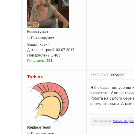
Користувач
Поза форумом
Звідки:
Козин
Дата реєстрації:
03.07.2017
Повідомлень:
1 483
Репутація
:
451
25.08.2017 09:56:22
Torbins
Я б сказав, що усе від
виростете. Але на таких
Робота на самого себе в
фірму створити. А может
Подякували:
Master_Sergiu
Replace Team
Поза форумом