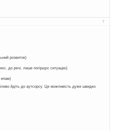
7
льний розвиток)
люс, до речі, лише погіршує ситуацію)
т епам)
міливо йдіть до аутсорсу. Це можливість дуже швидко