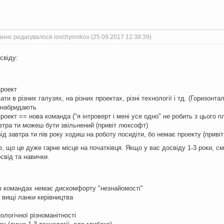
ннє редагувалося iovchynnikov (25.09.2017 12:38:39)
свіду:
проект
и в різних галузях, на різних проектах, різні технології і тд. (Горизонта
 набридають
оект == нова команда ("я інтроверт і мені усе одно" не робить з цього п
автра ти можеш бути звільнений (привіт люксофт)
 від завтра ти пів року ходиш на роботу посидіти, бо немає проекту (приві
, що це дуже гарне місце на початківця. Якщо у вас досвіду 1-3 роки, с
свід та навички.
 в командах немає дискомфорту "незнайомості"
 вищі ланки керівництва
ологічної різноманітності