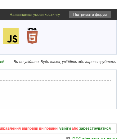
Найвигідніші умови хостингу
Підтримати форум
дей
Ви не увійшли.
Будь ласка, увійдіть або зареєструйтесь.
дправлення відповіді ви повинні
увійти
або
зареєструватися