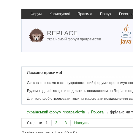
Форум
Користувачі
Правила
Пошук
Реєстра
REPLACE
Український форум програмістів
Ласкаво просимо!
Ласкаво просимо вас на україномовний форум з програмування
Будемо вдячні, якщо ви поділитись посиланням на Replace.org
Для того щоб створювати теми та надсилати повідомлення в
Український форум програмістів
→
Робота
→
фріланс чи т
Сторінки
1
2
3
Наступна