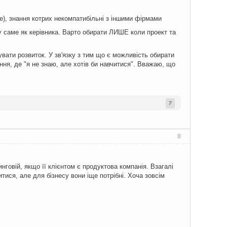
re), знання котрих некомпатибільні з іншими фірмами
ку саме як керівника. Варто обирати ЛИШЕ коли проект та
вати розвиток. У зв'язку з тим що є можливість обирати
ння, де "я не знаю, але хотів би навчитися". Вважаю, що
7
8
нговій, якщо її клієнтом є продуктова компанія. Взагалі
тися, але для бізнесу вони іще потрібні. Хоча зовсім