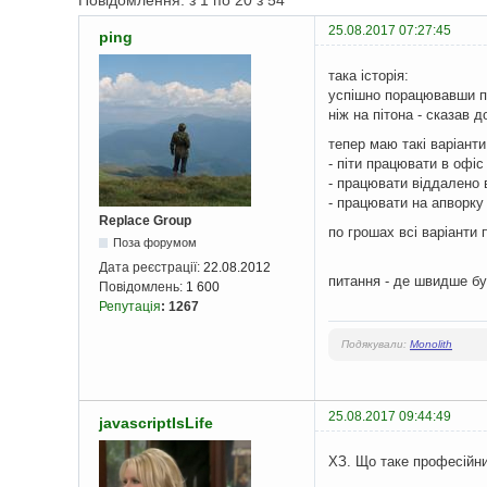
Повідомлення: з 1 по 20 з 54
25.08.2017 07:27:45
ping
така історія:
успішно порацювавши па
ніж на пітона - сказав д
тепер маю такі варіанти
- піти працювати в офіс
- працювати віддалено в
- працювати на апворку 
Replace Group
по грошах всі варіанти 
Поза форумом
Дата реєстрації:
22.08.2012
питання - де швидше буд
Повідомлень:
1 600
Репутація
:
1267
Подякували:
Monolith
25.08.2017 09:44:49
javascriptIsLife
ХЗ. Що таке професійни