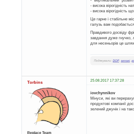
- "вертикальний" розвит
- висока вірогідність н
- висока вірогідність щ
Це гарне і стабільне м
галузь вам подобається
Правдивого досвіду фрі
завдання дуже гнучко, 
для несеньорів це шлях
Подякували:
DOP
,
sensei
,
p
25.08.2017 17:37:28
Torbins
iovchynnikov
Мінуси, які ви перераху
продуктові компанії дос
зелений джунік і на так
Replace Team