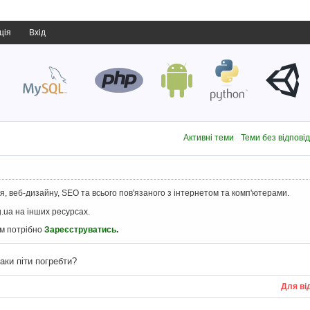
ція
Вхід
Активні теми
Теми без відпові
, веб-дизайну, SEO та всього пов'язаного з інтернетом та комп'ютерами.
.ua на інших ресурсах.
ам потрібно
Зареєструватись
.
аки піти погребти?
Для ві