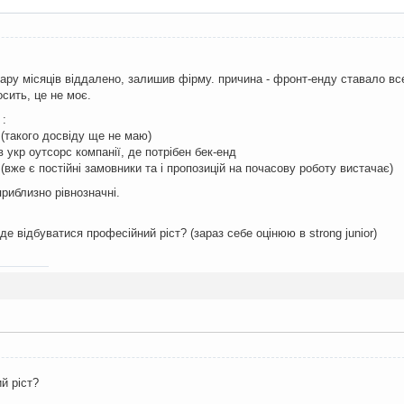
ру місяців віддалено, залишив фірму. причина - фронт-енду ставало все 
осить, це не моє.
 :
 (такого досвіду ще не маю)
 укр оутсорс компанії, де потрібен бек-енд
(вже є постійні замовники та і пропозицій на почасову роботу вистачає)
приблизно рівнозначні.
е відбуватися професійний ріст? (зараз себе оцінюю в strong junior)
й ріст?