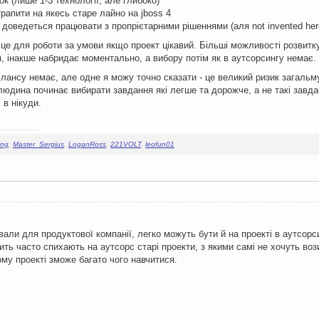
ок (лише 1-3 технології, але глибоко)
атрапити на якесь старе лайно на jboss 4
о доведеться працювати з пропрієтарними рішеннями (аля not invented he
ісце для роботи за умови якщо проект цікавий. Більші можливості розвит
, інакше набридає моментально, а вибору потім як в аутсорсингу немає.
лансу немає, але одне я можу точно сказати - це великий ризик загальму
людина починає вибирати завдання які легше та дорожче, а не такі завда
 в нікуди.
ing
,
Master_Sergius
,
LoganRoss
,
221VOLT
,
leofun01
вали для продуктової компанії, легко можуть бути й на проекті в аутсорси
ить часто спихають на аутсорс старі проекти, з якими самі не хочуть вози
ому проекті зможе багато чого навчитися.