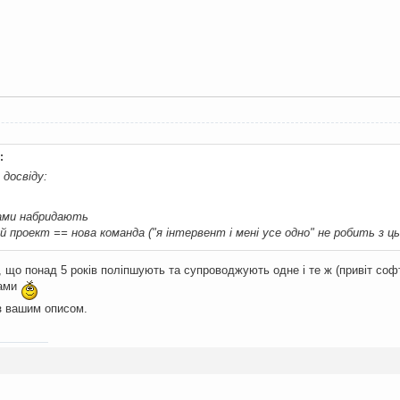
:
 досвіду:
тами набридають
й проект == нова команда ("я інтервент і мені усе одно" не робить з ць
, що понад 5 років поліпшують та супроводжують одне і те ж (привіт соф
тами
з вашим описом.