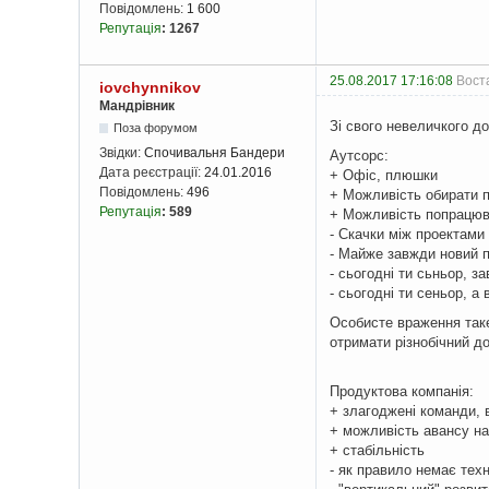
Повідомлень:
1 600
Репутація
:
1267
25.08.2017 17:16:08
Воста
iovchynnikov
Мандрівник
Зі свого невеличкого до
Поза форумом
Звідки:
Спочивальня Бандери
Аутсорс:
Дата реєстрації:
24.01.2016
+ Офіс, плюшки
Повідомлень:
496
+ Можливість обирати 
Репутація
:
589
+ Можливість попрацюват
- Скачки між проектами
- Майже завжди новий пр
- сьогодні ти сьньор, з
- сьогодні ти сеньор, а
Особисте враження таке
отримати різнобічний до
Продуктова компанія:
+ злагоджені команди,
+ можливість авансу на
+ стабільність
- як правило немає техн