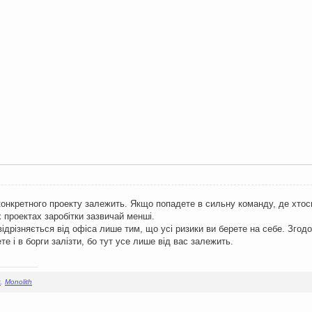
 конкретного проекту залежить. Якщо попадете в сильну команду, де хтос
 проектах заробітки зазвичай менші.
ідрізняється від офіса лише тим, що усі ризики ви берете на себе. Згодо
е і в борги залізти, бо тут усе лише від вас залежить.
s
,
Monolith