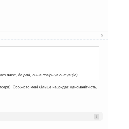
9
ого плюс, до речі, лише погіршує ситуацію)
тсерв). Особисто мені більше набридає одноманітність,
1