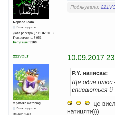
Подякували:
221V
Replace Team
Поза форумом
Дата реєстрації:
19.02.2013
Повідомлень:
7 951
Репутація
:
5160
10.09.2017 23
221VOLT
P.Y. написав:
Ще один плюс —
спиваються й 
це висл
♥ pattern matching
Поза форумом
натицяти)))
Звідки:
Львів