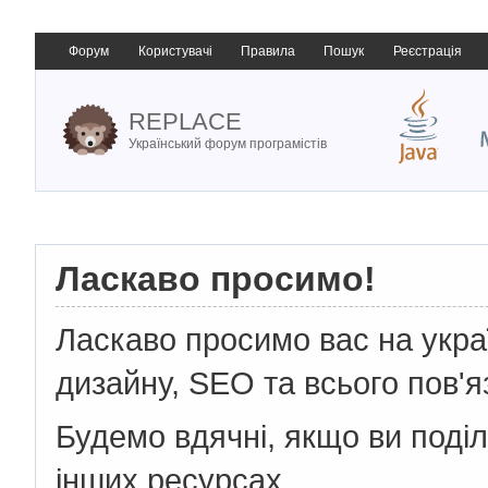
Форум
Користувачі
Правила
Пошук
Реєстрація
REPLACE
Український форум програмістів
Ласкаво просимо!
Ласкаво просимо вас на укр
дизайну, SEO та всього пов'я
Будемо вдячні, якщо ви поді
інших ресурсах.