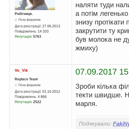
наляти туди нали
а потім легенько
Робітниця.
Поза форумом
знизу протікати 
Дата реєстрації:
27.06.2013
закрутити ту кри
Повідомлень:
14 203
Репутація
:
5763
був молока не д
жмиху)
07.09.2017 15
Vo_Vik
Replace Team
Зроби кілька філ
Поза форумом
Дата реєстрації:
01.10.2012
текти швидше. Н
Повідомлень:
4 866
марля.
Репутація
:
2522
Подякували:
FakiN