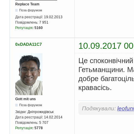
Replace Team
Поза форумом
Дата реєстрації:
19.02.2013
Повідомлень:
7 951
Репутація
:
5160
10.09.2017 00
0xDADA11C7
Це споконвічний
Гетьманщини. Ма
добре багатоціл
кравасісь.
Gott mit uns
Поза форумом
Подякували:
leofu
Звідки:
Дніпрожидівськ
Дата реєстрації:
14.02.2014
Повідомлень:
5 707
Репутація
:
5778