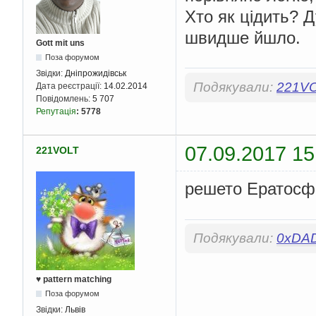
Хто як цідить? 
швидше йшло.
Gott mit uns
Поза форумом
Звідки:
Дніпрожидівськ
Подякували:
221V
Дата реєстрації:
14.02.2014
Повідомлень:
5 707
Репутація
:
5778
07.09.2017 15
221VOLT
решето Ератос
Подякували:
0xDA
♥ pattern matching
Поза форумом
Звідки:
Львів