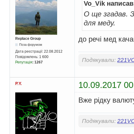
Vo_Vik написав
О ще згадав. З
для меду.
до речі мед кач
Replace Group
Поза форумом
Дата реєстрації:
22.08.2012
Повідомлень:
1 600
Подякували:
221V
Репутація
:
1267
10.09.2017 00
P.Y.
Вже рідку валют
Подякували:
221V