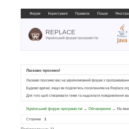
Форум
Користувачі
Правила
Пошук
Реєстра
REPLACE
Український форум програмістів
Ласкаво просимо!
Ласкаво просимо вас на україномовний форум з програмування
Будемо вдячні, якщо ви поділитись посиланням на Replace.org
Для того щоб створювати теми та надсилати повідомлення в
Український форум програмістів
→
Обговорення
→
На яки
Сторінки
1