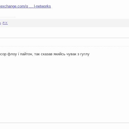
ckexchange.com/q … l-networks
n
,
P.Y.
нсор флоу і пайтон, так сказав якийсь чувак з гуглу