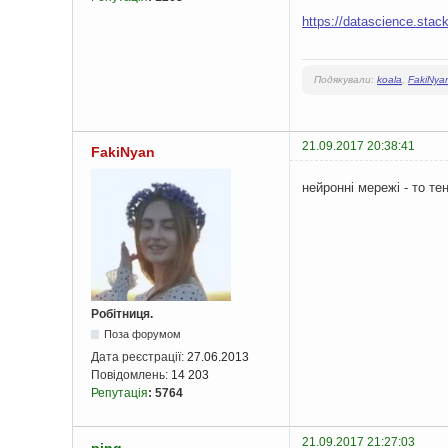
https://datascience.sta
Подякували:
koala
,
FakiNya
21.09.2017 20:38:41
FakiNyan
нейронні мережі - то те
Робітниця.
Поза форумом
Дата реєстрації:
27.06.2013
Повідомлень:
14 203
Репутація
:
5764
21.09.2017 21:27:03
ping