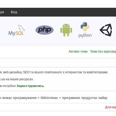
ція
Вхід
Активні теми
Теми без відпові
, веб-дизайну, SEO та всього пов'язаного з інтернетом та комп'ютерами.
.ua на інших ресурсах.
ам потрібно
Зареєструватись
.
х мовах програмування + бібліотеках + програмних продуктах найкр
Для ві