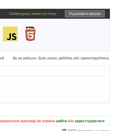
Найвигідніші умови хостингу
Підтримати форум
дей
Ви не увійшли.
Будь ласка, увійдіть або зареєструйтесь.
дправлення відповіді ви повинні
увійти
або
зареєструватися