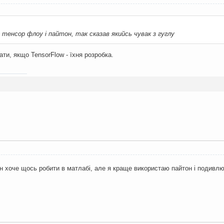
о тенсор флоу і пайтон, так сказав якийсь чувак з гуглу
зати, якщо TensorFlow - їхня розробка.
ін хоче щось робити в матлабі, але я краще використаю пайтон і подивл