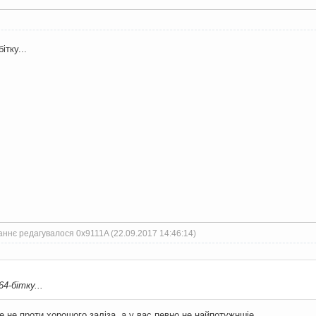
ітку...
аннє редагувалося 0x9111A (22.09.2017 14:46:14)
4-бітку...
е не проти хорошого заліза, а у вас певно не найпотужншіе