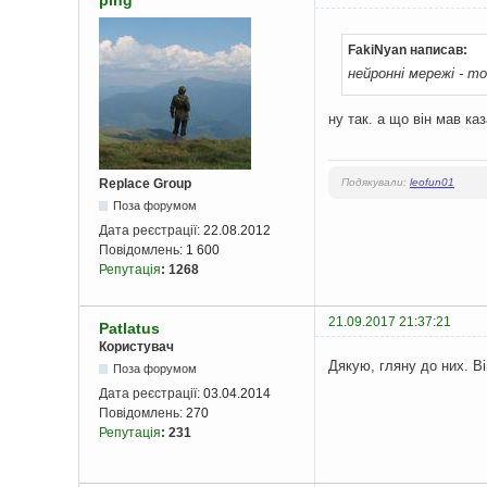
FakiNyan написав:
нейронні мережі - т
ну так. а що він мав ка
Replace Group
Подякували:
leofun01
Поза форумом
Дата реєстрації:
22.08.2012
Повідомлень:
1 600
Репутація
:
1268
21.09.2017 21:37:21
Patlatus
Користувач
Дякую, гляну до них. В
Поза форумом
Дата реєстрації:
03.04.2014
Повідомлень:
270
Репутація
:
231