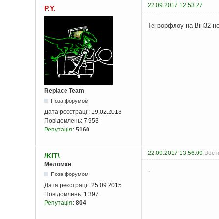
22.09.2017 12:53:27
P.Y.
Тензорфлоу на Він32 не
Replace Team
Поза форумом
Дата реєстрації:
19.02.2013
Повідомлень:
7 953
Репутація
:
5160
22.09.2017 13:56:09
Воста
/KIT\
Меломан
`
Поза форумом
Дата реєстрації:
25.09.2015
Повідомлень:
1 397
Репутація
:
804