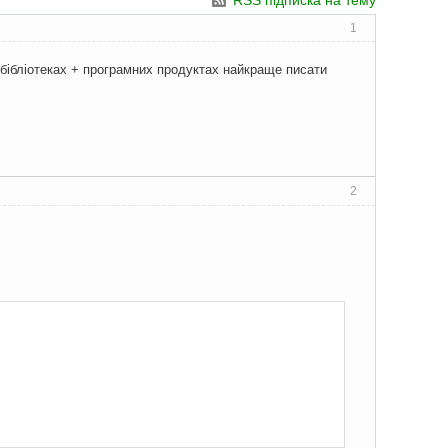
RSS підписка на тему
1
бібліотеках + програмних продуктах найкраще писати
2