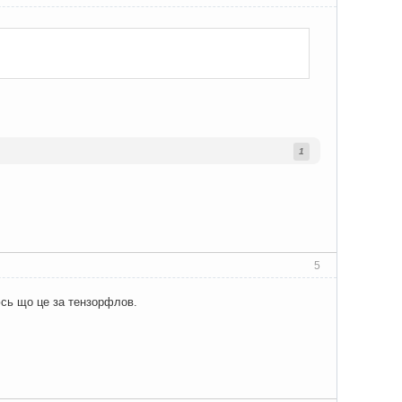
1
5
юсь що це за тензорфлов.