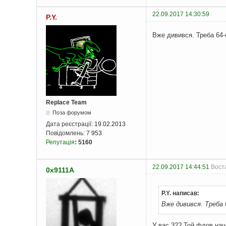
22.09.2017 14:30:59
P.Y.
Вже дивився. Треба 64-б
Replace Team
Поза форумом
Дата реєстрації:
19.02.2013
Повідомлень:
7 953
Репутація
:
5160
22.09.2017 14:44:51
Вост
0x9111A
P.Y. написав:
Вже дивився. Треба 6
У вас 32? Той флов нач