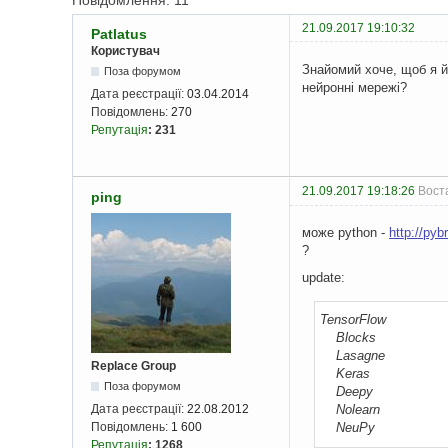
Повідомлення: 11
21.09.2017 19:10:32
Patlatus
Користувач
Знайомий хоче, щоб я й
Поза форумом
нейронні мережі?
Дата реєстрації:
03.04.2014
Повідомлень:
270
Репутація
:
231
21.09.2017 19:18:26
Воста
ping
може python -
http://pyb
?
update:
TensorFlow
Blocks
Lasagne
Replace Group
Keras
Поза форумом
Deepy
Nolearn
Дата реєстрації:
22.08.2012
NeuPy
Повідомлень:
1 600
Репутація
:
1268