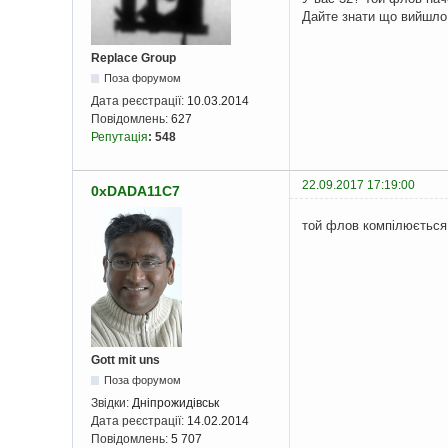
Дайте знати що вийшло
Replace Group
Поза форумом
Дата реєстрації:
10.03.2014
Повідомлень:
627
Репутація
:
548
22.09.2017 17:19:00
0xDADA11C7
той флов компілюється
Gott mit uns
Поза форумом
Звідки:
Дніпрожидівськ
Дата реєстрації:
14.02.2014
Повідомлень:
5 707