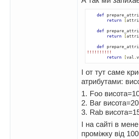
А так ми запиха
def
 prepare_attri
return
[
attri
def
 prepare_attri
return
[
attri
def
 prepare_attri
!!!!!!!!!!
return
[
val
.
v
І от тут саме кр
атрибутами: вис
1. Foo висота=1
2. Bar висота=2
3. Rab висота=1
І на сайті в мен
проміжку від 100