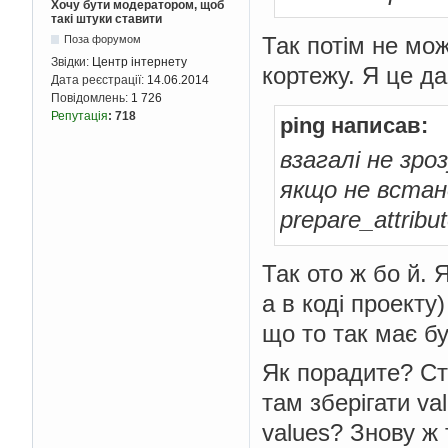
Хочу бути модератором, щоб
такі штуки ставити
Так потім не мож
Поза форумом
Звідки:
Центр інтернету
кортежу. Я це д
Дата реєстрації:
14.06.2014
Повідомлень:
1 726
Репутація
:
718
ping написав:
взагалі не зроз
якщо не встан
prepare_attribu
Так ото ж бо й. 
а в коді проекту)
що то так має бу
Як порадите? Ств
там зберігати val
values? Знову ж