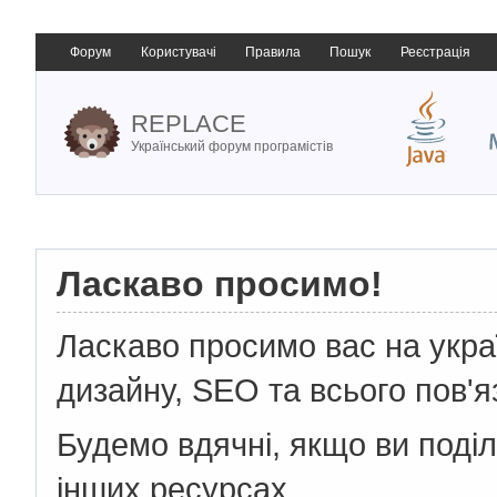
Форум
Користувачі
Правила
Пошук
Реєстрація
REPLACE
Український форум програмістів
Ласкаво просимо!
Ласкаво просимо вас на укр
дизайну, SEO та всього пов'я
Будемо вдячні, якщо ви поді
інших ресурсах.