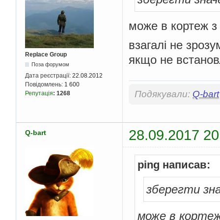
може в кортеж з
взагалі не зрозум
Replace Group
якщо не встановл
Поза форумом
Дата реєстрації:
22.08.2012
Повідомлень:
1 600
Подякували:
Q-bart
Репутація
:
1268
28.09.2017 20
Q-bart
ping написав:
зберегти зна
може в кортеж