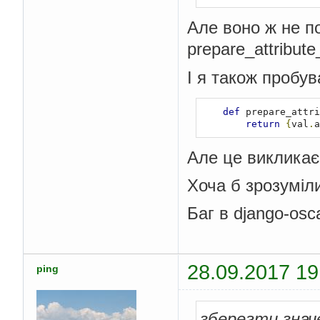
Але воно ж не по
prepare_attribut
І я також пробув
def
 prepare_attri
return
{
val
.
a
Але це викликає
Хоча б зрозумі
Баг в django-os
28.09.2017 19
ping
зберегти знач