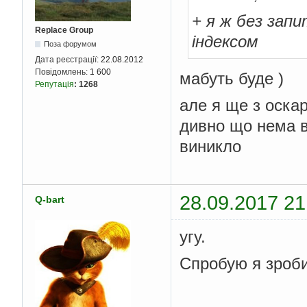
+ я ж без зап
Replace Group
індексом
Поза форумом
Дата реєстрації:
22.08.2012
Повідомлень:
1 600
мабуть буде )
Репутація
:
1268
але я ще з оска
дивно що нема в
виникло
28.09.2017 21
Q-bart
угу.
Спробую я зроби