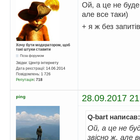
Ой, а це не буд
але все таки)
+ я ж без запит
Хочу бути модератором, щоб
такі штуки ставити
Поза форумом
Звідки:
Центр інтернету
Дата реєстрації:
14.06.2014
Повідомлень:
1 726
Репутація
:
718
28.09.2017 21
ping
Q-bart написав:
Ой, а це не б
звісно ж, але 