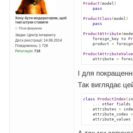
Product
(
model
)
pass
Хочу бути модератором, щоб
ProductClass
(
model
)
такі штуки ставити
pass
Поза форумом
ProductAttribute
(
mode
Звідки:
Центр інтернету
    foreign_key to 
Pr
Дата реєстрації:
14.06.2014
    product 
=
 foreign
Повідомлень:
1 726
Репутація
:
718
ProductAttributeValue
    attribute 
=
 forei
І для покращення
Так виглядає цей
class
ProductIndex
(
in
...
 other fields 
    attributes 
=
 inde
    attribute_codes 
=
    attribute_values 