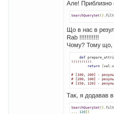
Але! Приблизно 
SearchQuerySet
().
filt
Що в нас в резул
Rab !!!!!!!!!!!
Чому? Тому що, 
def
 prepare_attri
!!!!!!!!!!
return
[
val
.
v
# [100, 200] - резуль
# [200, 100] - резуль
# [150, 120] - резуль
Так, я додавав в
SearchQuerySet
().
filt
...
120
])