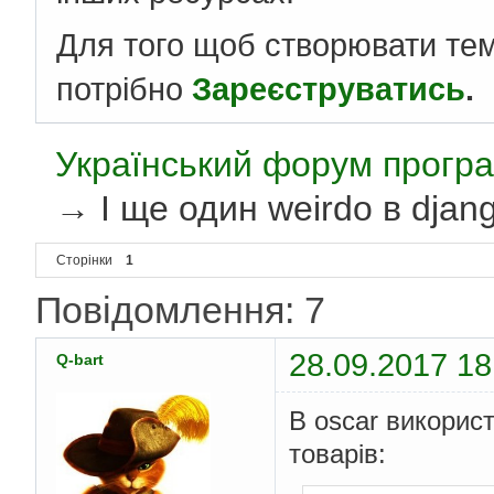
Для того щоб створювати те
потрібно
Зареєструватись
.
Український форум програ
→
І ще один weirdo в djan
Сторінки
1
Повідомлення: 7
28.09.2017 18
Q-bart
В oscar викорис
товарів: