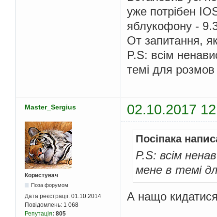
уже потрібен IO
яблукофону - 9.3
От запитання, я
P.S: всім ненав
темі для розмов 
02.10.2017 12
Master_Sergius
Посіпака напис
P.S: всім нена
мене в темі дл
Користувач
Поза форумом
А нащо кидатися
Дата реєстрації:
01.10.2014
Повідомлень:
1 068
Репутація
:
805