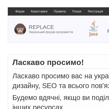
Форум
Користувачі
Правила
Пошук
Реєстрація
REPLACE
Український форум програмістів
Ласкаво просимо!
Ласкаво просимо вас на укр
дизайну, SEO та всього пов'я
Будемо вдячні, якщо ви поді
інших ресурсах.