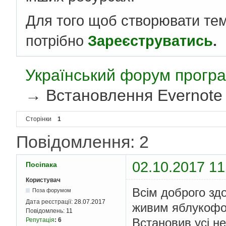
Для того щоб створювати те
потрібно
Зареєструватись
.
Український форум програ
→
Встановлення Evernote 
Сторінки
1
Повідомлення: 2
02.10.2017 11
Посіпака
Користувач
Всім доброго зд
Поза форумом
Дата реєстрації:
28.07.2017
живим яблукофон
Повідомлень:
11
Встановив усі не
Репутація
:
6