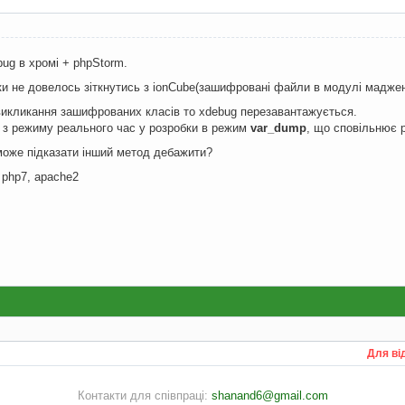
ug в хромі + phpStorm.
ки не довелось зіткнутись з ionCube(зашифровані файли в модулі маджен
викликання зашифрованих класів то xdebug перезавантажується.
 з режиму реального час у розробки в режим
var_dump
, що сповільнює 
може підказати інший метод дебажити?
 php7, apache2
Для ві
Контакти для співпраці:
shanand6@gmail.com