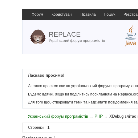
Форум
Користувачі
Правила
Пошук
Реєстра
REPLACE
Український форум програмістів
Ласкаво просимо!
Ласкаво просимо вас на україномовний форум з програмування
Будемо вдячні, якщо ви поділитись посиланням на Replace.org
Для того щоб створювати теми та надсилати повідомлення в
Український форум програмістів
→
PHP
→
XDebug злітає 
Сторінки
1