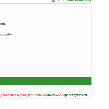
RSS підписка на тему
1
ти).
розробку.
дправлення відповіді ви повинні
увійти
або
зареєструватися