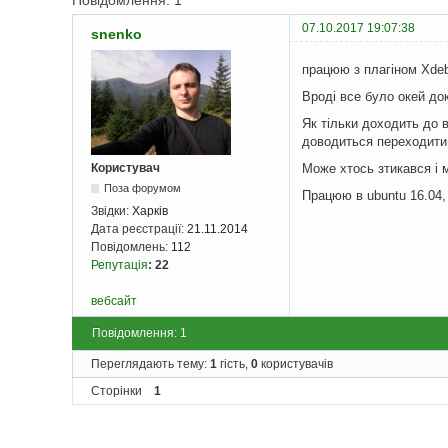
Повідомлення: 1
07.10.2017 19:07:38
snenko
працюю з плагіном Xdeb
Вроді все було окей до
Як тільки доходить до 
доводиться переходити
Може хтось зтикався і 
Користувач
Поза форумом
Працюю в ubuntu 16.04,
Звідки:
Харків
Дата реєстрації:
21.11.2014
Повідомлень:
112
Репутація
:
22
вебсайт
Повідомлення: 1
Переглядають тему:
1
гість,
0
користувачів
Сторінки
1