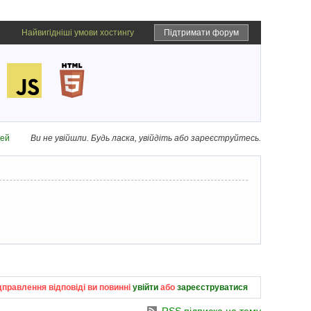
Найвигідніші умови хостингу
Підтримати форум
дей
Ви не увійшли.
Будь ласка, увійдіть або зареєструйтесь.
дправлення відповіді ви повинні
увійти
або
зареєструватися