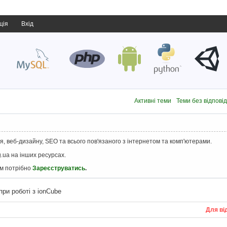
ція
Вхід
Активні теми
Теми без відпові
, веб-дизайну, SEO та всього пов'язаного з інтернетом та комп'ютерами.
.ua на інших ресурсах.
ам потрібно
Зареєструватись
.
при роботі з ionCube
Для ві