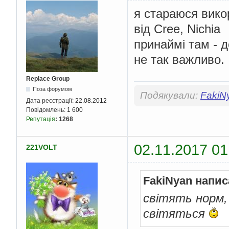
я стараюся викор
від Cree, Nichia
принаймі там - 
не так важливо.
Replace Group
Поза форумом
Подякували:
FakiN
Дата реєстрації:
22.08.2012
Повідомлень:
1 600
Репутація
:
1268
02.11.2017 01
221VOLT
FakiNyan напис
світять норм,
світяться