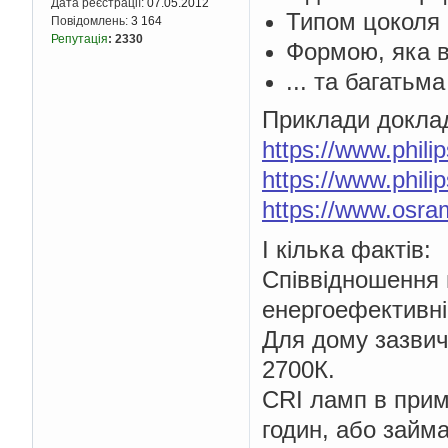
Дата реєстрації:
07.05.2012
Типом цоколя 
Повідомлень:
3 164
Репутація
:
2330
Формою, яка в
... та багать
Приклади доклад
https://www.phili
https://www.phili
https://www.osr
І кілька фактів:
Співвідношення 
енергоефективні
Для дому зазвич
2700К.
CRI ламп в прим
годин, або займ