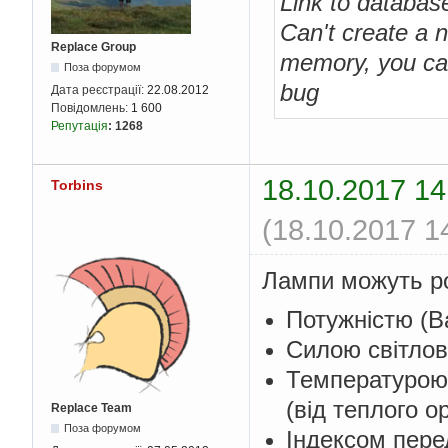
Link to databa
Can't create a n
Replace Group
memory, you ca
Поза форумом
bug
Дата реєстрації:
22.08.2012
Повідомлень:
1 600
Репутація
:
1268
18.10.2017 14
Torbins
(18.10.2017 1
Лампи можуть ро
Потужністю (В
Силою світлов
Температурою с
(від теплого о
Replace Team
Поза форумом
Індексом перед