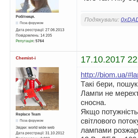
Робітниця.
Подякували:
0xDA
Поза форумом
Дата реєстрації:
27.06.2013
Повідомлень:
14 205
Репутація
:
5764
17.10.2017 22
Chemist-i
http://biom.ua/#l
Такі бери, пошук
Лампи не мерехтя
сносна.
Якщо потужність
Replace Team
світлового поток
Поза форумом
Звідки:
world wide web
лампами розжар
Дата реєстрації:
31.10.2012