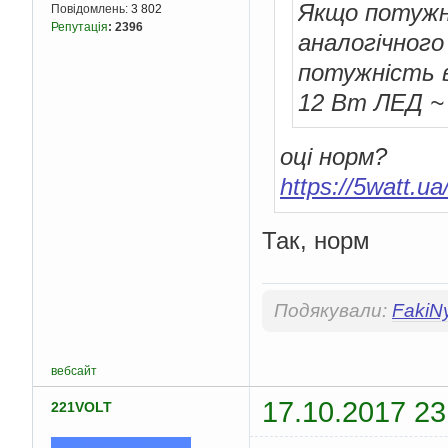
Якщо потужн
Повідомлень:
3 802
Репутація
:
2396
аналогічного
потужність в
12 Вт ЛЕД ~
оці норм?
https://5watt.u
Так, норм
Подякували:
FakiN
вебсайт
17.10.2017 23
221VOLT