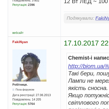
12 Вт ЛЕД ~ 100
Повідомлень:
3 802
Репутація
:
2396
Подякували:
FakiN
вебсайт
17.10.2017 22
FakiNyan
Chemist-i напи
http://biom.ua/
Такі бери, пош
Лампи не мере
Робітниця.
якість сносна.
Поза форумом
Якщо потужніс
Дата реєстрації:
27.06.2013
Повідомлень:
14 205
світлового по
Репутація
:
5764