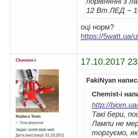
порівнянні з 
12 Вт ЛЕД ~ 
оці норм?
https://5watt.ua/
17.10.2017 23
Chemist-i
FakiNyan напис
Chemist-i нап
http://biom.u
Такі бери, п
Replace Team
Лампи не мер
Поза форумом
Звідки:
world wide web
торгуємо, як
Дата реєстрації:
31.10.2012