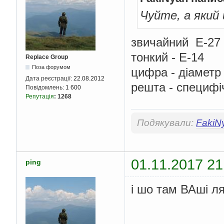
Чуйте, а який
звичайний E-27
тонкий - E-14
Replace Group
Поза форумом
цифра - діаметр
Дата реєстрації:
22.08.2012
решта - специфіч
Повідомлень:
1 600
Репутація
:
1268
Подякували:
FakiN
01.11.2017 21
ping
і шо там ВАші л