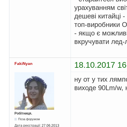
урахуванням сві
дешеві китайці -
топ-виробники Ос
- якщо є можливі
вкручувати лед-
18.10.2017 16
FakiNyan
ну от у тих лям
виходе 90Lm/w,
Робітниця.
Поза форумом
Дата реєстрації:
27.06.2013