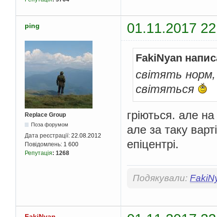
01.11.2017 22
ping
FakiNyan напис
світять норм,
світяться
гріються. але н
Replace Group
Поза форумом
але за таку вар
Дата реєстрації:
22.08.2012
епіцентрі.
Повідомлень:
1 600
Репутація
:
1268
Подякували:
FakiN
FakiNyan