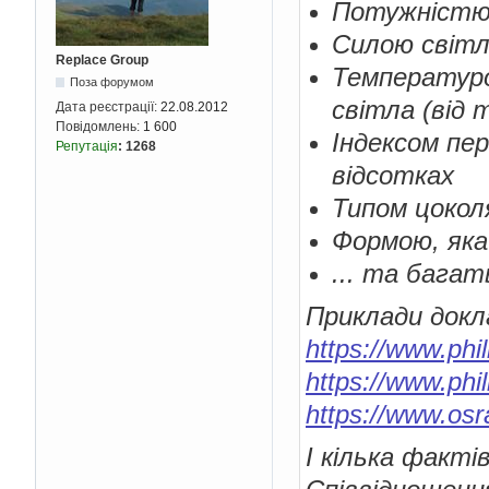
Потужністю 
Силою світл
Replace Group
Температурою
Поза форумом
світла (від 
Дата реєстрації:
22.08.2012
Повідомлень:
1 600
Індексом пер
Репутація
:
1268
відсотках
Типом цокол
Формою, яка
... та бага
Приклади докл
https://www.phi
https://www.phi
https://www.o
І кілька фактів