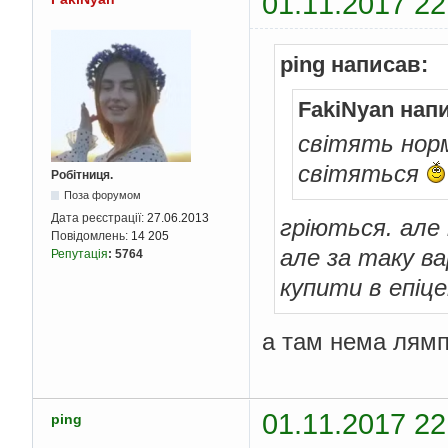
01.11.2017 22
ping написав:
FakiNyan нап
світять норм
світяться
Робітниця.
Поза форумом
Дата реєстрації:
27.06.2013
гріються. але
Повідомлень:
14 205
але за таку в
Репутація
:
5764
купити в епіце
а там нема лямп 
01.11.2017 22
ping