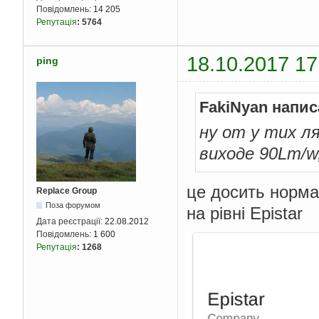
Повідомлень:
14 205
Репутація
:
5764
18.10.2017 17
ping
FakiNyan напис
ну от у тих л
виходе 90Lm/w
це досить норм
Replace Group
Поза форумом
на рівні Epistar
Дата реєстрації:
22.08.2012
Повідомлень:
1 600
Репутація
:
1268