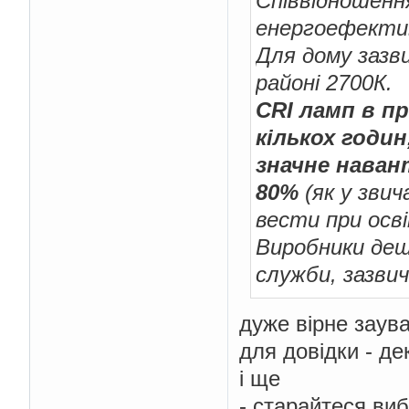
Співвідношенн
енергоефекти
Для дому зазв
районі 2700К.
CRI ламп в п
кількох годи
значне наван
80%
(як у зви
вести при осв
Виробники деш
служби, зазвич
дуже вірне заув
для довідки - де
і ще
- старайтеся виб