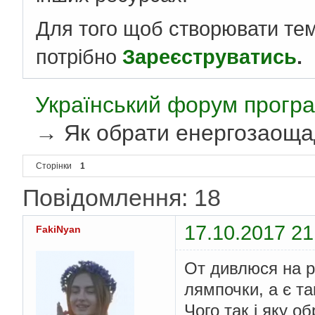
Для того щоб створювати те
потрібно
Зареєструватись
.
Український форум програ
→
Як обрати енергозаощ
Сторінки
1
Повідомлення: 18
17.10.2017 21
FakiNyan
От дивлюся на ро
лямпочки, а є та
Чого так і яку о