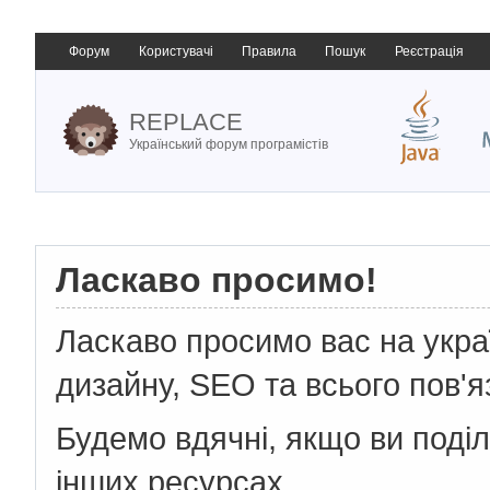
Форум
Користувачі
Правила
Пошук
Реєстрація
REPLACE
Український форум програмістів
Ласкаво просимо!
Ласкаво просимо вас на укр
дизайну, SEO та всього пов'я
Будемо вдячні, якщо ви поді
інших ресурсах.