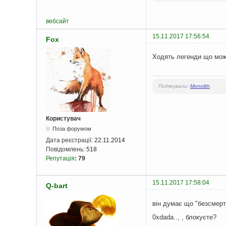
вебсайт
15.11.2017 17:56:54
Fox
Ходять легенди що можн
Подякували:
Monolith
Користувач
Поза форумом
Дата реєстрації:
22.11.2014
Повідомлень:
518
Репутація
:
79
15.11.2017 17:58:04
Q-bart
він думає що "безсмерт
0xdada.., , блокуєте?