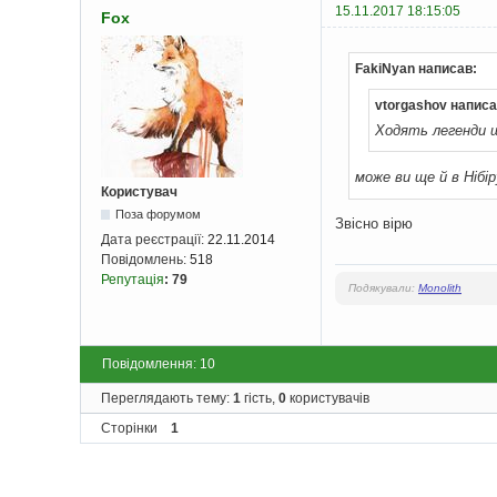
15.11.2017 18:15:05
Fox
FakiNyan написав:
vtorgashov написа
Ходять легенди щ
може ви ще й в Нібі
Користувач
Поза форумом
Звiсно вiрю
Дата реєстрації:
22.11.2014
Повідомлень:
518
Репутація
:
79
Подякували:
Monolith
Повідомлення: 10
Переглядають тему:
1
гість,
0
користувачів
Сторінки
1