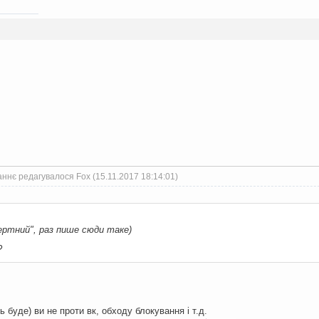
ннє редагувалося Fox (15.11.2017 18:14:01)
ертний", раз пише сюди таке)
?
 буде) ви не проти вк, обходу блокування i т.д.