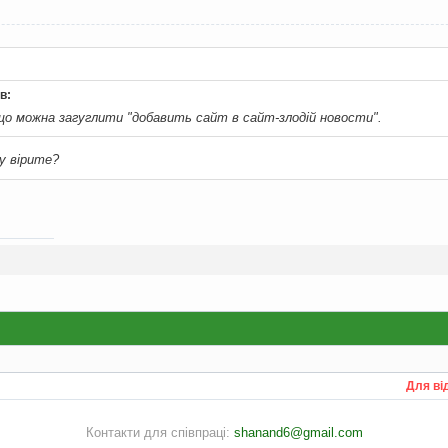
в:
о можна загуглити "добавить сайт в сайт-злодій новости".
ру вірите?
Для ві
Контакти для співпраці:
shanand6@gmail.com