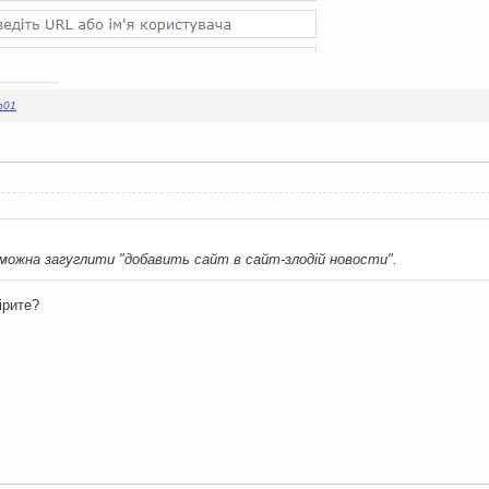
n01
можна загуглити "добавить сайт в сайт-злодій новости".
ірите?