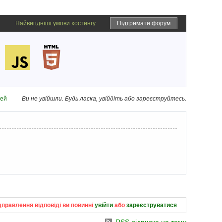
Найвигідніші умови хостингу
Підтримати форум
дей
Ви не увійшли.
Будь ласка, увійдіть або зареєструйтесь.
дправлення відповіді ви повинні
увійти
або
зареєструватися