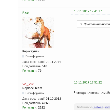
15.11.2017 17:41:17
Fox
▼
Прихований текс
Користувач
Поза форумом
Дата реєстрації:
22.11.2014
Повідомлень:
518
Репутація
:
79
15.11.2017 17:51:22
Vo_Vik
Replace Team
Чемодан->вокзал->мей
Поза форумом
Дата реєстрації:
01.10.2012
Повідомлень:
4 866
Подякували:
FakiNyan
,
karm
Репутація
:
2522