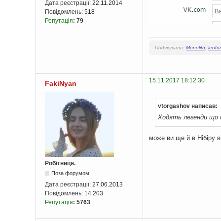
Дата реєстрації:
22.11.2014
Повідомлень:
518
Репутація
:
79
Подякували:
Monolith
,
leofu
15.11.2017 18:12:30
FakiNyan
vtorgashov написав:
Ходять легенди що 
може ви ще й в Нібіру в
Робітниця.
Поза форумом
Дата реєстрації:
27.06.2013
Повідомлень:
14 203
Репутація
:
5763