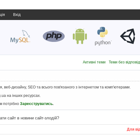
ція
Вхід
Активні теми
Теми без відпові
, веб-дизайну, SEO та всього пов'язаного з інтернетом та комп'ютерами.
.ua на інших ресурсах.
ам потрібно
Зареєструватись
.
ати сайт в новини сайт-злодій?
Для ві