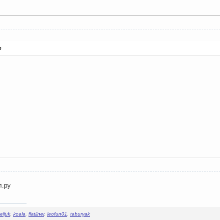
т
л.ру
eljuk
,
koala
,
flatliner
,
leofun01
,
taburyak