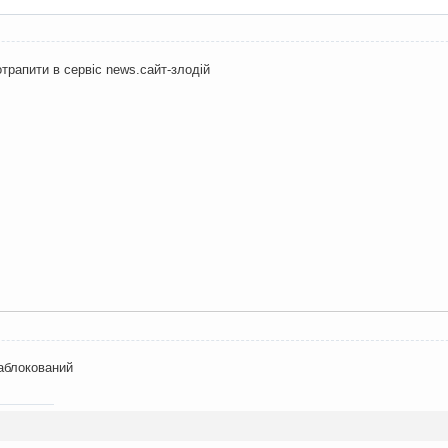
трапити в сервіс news.сайт-злодій
заблокований