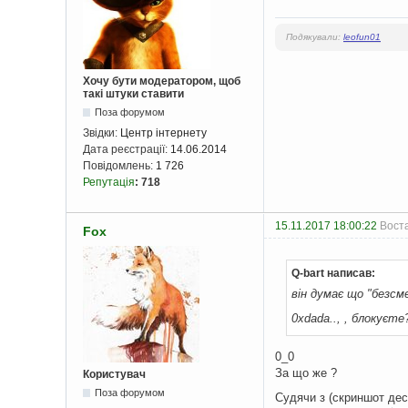
Подякували:
leofun01
Хочу бути модератором, щоб
такі штуки ставити
Поза форумом
Звідки:
Центр інтернету
Дата реєстрації:
14.06.2014
Повідомлень:
1 726
Репутація
:
718
15.11.2017 18:00:22
Воста
Fox
Q-bart написав:
він думає що "безсм
0xdada.., , блокуєте
0_0
За що же ?
Користувач
Поза форумом
Судячи з (скриншот десь