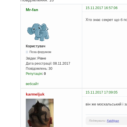
Повідомлення: 10
15.11.2017 16:57:06
Mr-fan
Хто знає секрет що б по
Користувач
Поза форумом
Звідки:
Рівне
Дата реєстрації:
08.11.2017
Повідомлень:
30
Репутація
:
0
вебсайт
15.11.2017 17:09:05
karmeljuk
він же москальський і 
Подякували:
FakiNyan