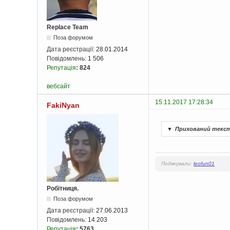
Replace Team
Поза форумом
Дата реєстрації:
28.01.2014
Повідомлень:
1 506
Репутація
:
824
вебсайт
15.11.2017 17:28:34
FakiNyan
▼
Прихований текс
Подякували:
leofun01
Робітниця.
Поза форумом
Дата реєстрації:
27.06.2013
Повідомлень:
14 203
Репутація
:
5763