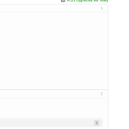
RSS підписка на тему
1
2
1