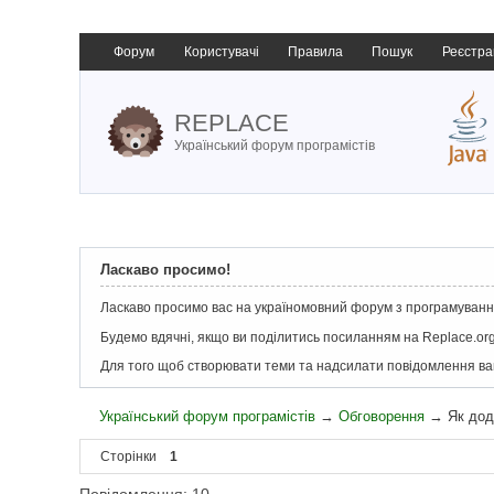
Форум
Користувачі
Правила
Пошук
Реєстра
REPLACE
Український форум програмістів
Ласкаво просимо!
Ласкаво просимо вас на україномовний форум з програмування
Будемо вдячні, якщо ви поділитись посиланням на Replace.org
Для того щоб створювати теми та надсилати повідомлення в
Український форум програмістів
→
Обговорення
→
Як дод
Сторінки
1