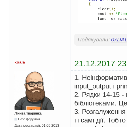
{
        clear
();
        cout 
<<
"Elem
        func_for_ma
}
    system
(
"pause"
);
return
0
;
Подякували:
0xDA
}
void
 clear
()
{
21.12.2017 23
koala
    system
(
"cls"
);
}
1. Неінформатив
int
 func_for_massiv1
(
{
input_output і pri
int
 massiv1
[
10
];
int
 g
;
2. Рядки 14-15 -
    cout 
<<
"Please e
int
 a
;
бібліотеками. Ц
for
(
unsigned
in
3. Розгалуження 
{
Лінива тваринка
        cout 
<<
"Ente
ті самі дії. Тобт
Поза форумом
            cin 
>>
 a
;
Дата реєстрації:
01.05.2013