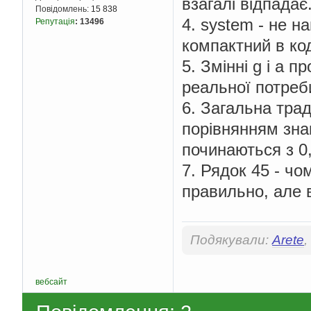
взагалі відпадає
            massiv1
[
i
Повідомлень:
15 838
            cout 
<<
"
4. system - не н
Репутація
:
13496
}
for
(
g 
=
0
;
 g 
<=
компактний в код
{
5. Змінні g і a 
        cout 
<<
" "
<
}
реальної потреб
    cout 
<<
 endl
;
return
0
;
6. Загальна трад
}
порівнянням знак
int
 func_for_massiv2
(
починаються з 0,
{
int
 massiv2
[
5
]
=
7. Рядок 45 - чо
int
 b
;
for
(
b 
=
0
;
 b 
<=
правильно, але в
{
        cout 
<<
"arra
}
return
0
;
Подякували:
Arete
,
}
вебсайт