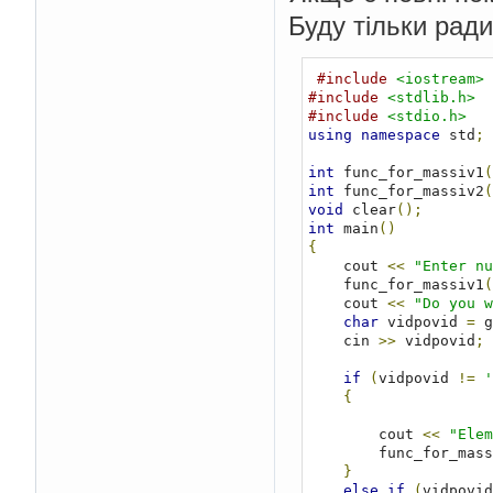
Буду тільки ради
#include
<iostream>
#include
<stdlib.h>
#include
<stdio.h>
using
namespace
 std
;
int
 func_for_massiv1
(
int
 func_for_massiv2
(
void
 clear
();
int
 main
()
{
    cout 
<<
"Enter nu
    func_for_massiv1
(
    cout 
<<
"Do you w
char
 vidpovid 
=
 g
    cin 
>>
 vidpovid
;
if
(
vidpovid 
!=
'
{
        cout 
<<
"Elem
        func_for_ma
}
else
if
(
vidpovid