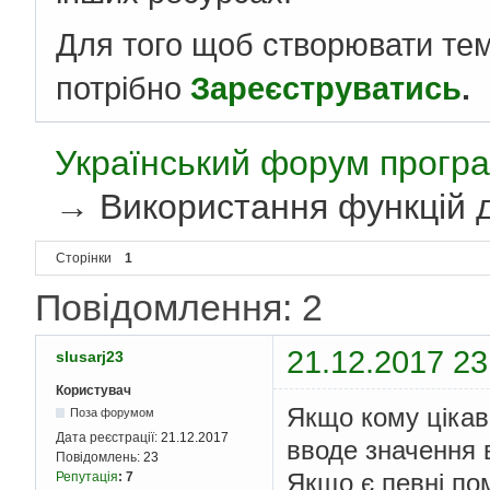
Для того щоб створювати те
потрібно
Зареєструватись
.
Український форум програ
→
Використання функцій 
Сторінки
1
Повідомлення: 2
21.12.2017 23
slusarj23
Користувач
Якщо кому цікав
Поза форумом
Дата реєстрації:
21.12.2017
вводе значення 
Повідомлень:
23
Якщо є певні пом
Репутація
:
7