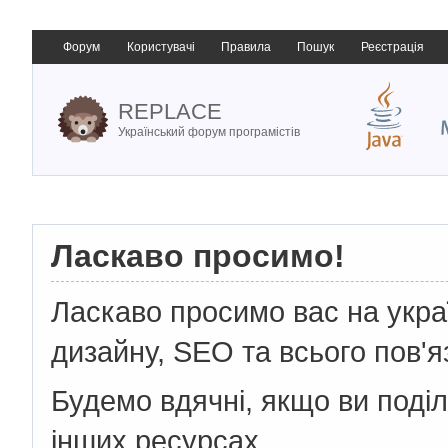
Форум
Користувачі
Правила
Пошук
Реєстрація
REPLACE
Український форум програмістів
Ласкаво просимо!
Ласкаво просимо вас на укр
дизайну, SEO та всього пов'я
Будемо вдячні, якщо ви поді
інших ресурсах.