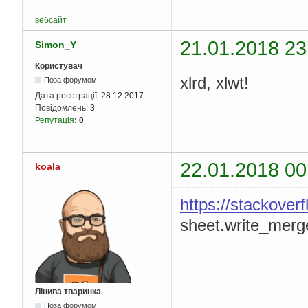
вебсайт
21.01.2018 23
Simon_Y
Користувач
xlrd, xlwt!
Поза форумом
Дата реєстрації:
28.12.2017
Повідомлень:
3
Репутація
:
0
22.01.2018 00
koala
https://stackover
sheet.write_merge(
Лінива тваринка
Поза форумом