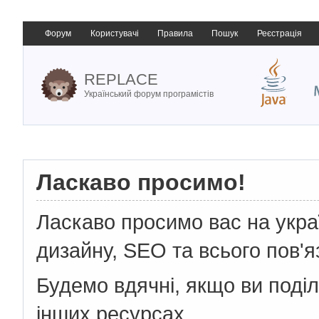
Форум
Користувачі
Правила
Пошук
Реєстрація
REPLACE
Український форум програмістів
Ласкаво просимо!
Ласкаво просимо вас на укр
дизайну, SEO та всього пов'я
Будемо вдячні, якщо ви поді
інших ресурсах.