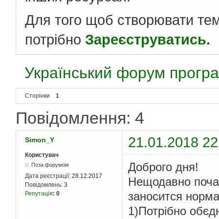
Для того щоб створювати те
потрібно
Зареєструватись
.
Український форум програ
Сторінки
1
Повідомлення: 4
21.01.2018 22
Simon_Y
Користувач
Доброго дня!
Поза форумом
Дата реєстрації:
28.12.2017
Нещодавно почав
Повідомлень:
3
заносится норма
Репутація
:
0
1)Потрібно обєдн