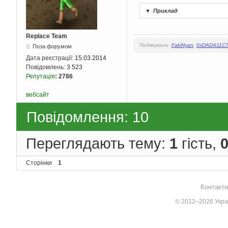
▼
Приклад
Replace Team
Подякували:
FakiNyan
,
0xDADA11C
Поза форумом
Дата реєстрації:
15.03.2014
Повідомлень:
3 523
Репутація
:
2786
вебсайт
Повідомлення: 10
Переглядають тему:
1
гість,
Сторінки
1
Контакти
© 2012–2026 Украї