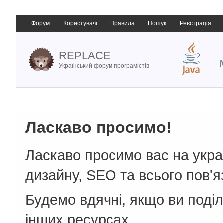
Форум
Користувачі
Правила
Пошук
Реєстрація
REPLACE
Український форум програмістів
Ласкаво просимо!
Ласкаво просимо вас на укр
дизайну, SEO та всього пов'я
Будемо вдячні, якщо ви поді
інших ресурсах.