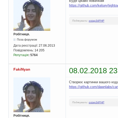
Буде цікаво новачкам
https://github.com/kelseyhight
Подякували:
ostap34PHP
Робітниця.
Поза форумом
Дата реєстрації:
27.06.2013
Повідомлень:
14 205
Репутація
:
5764
08.02.2018 23
FakiNyan
Створює картинки вашого кода
https://github.com/dawnlabs/ca
Подякували:
ostap34PHP
Робітниця.