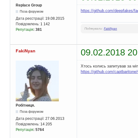
Replace Group
https://github.com/deepfakes
Поза форумом
Дата реєстрації:
19.08.2015
Повідомлень:
1 142
Подякували:
FakiNyan
Репутація
:
381
09.02.2018 20
FakiNyan
Хтось колись запитував за wi
https://github.com/captbaritone
Робітниця.
Поза форумом
Дата реєстрації:
27.06.2013
Повідомлень:
14 205
Репутація
:
5764