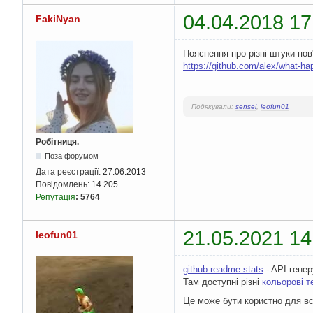
04.04.2018 17
FakiNyan
Пояснення про різні штуки пов
https://github.com/alex/what-h
Подякували:
sensei
,
leofun01
Робітниця.
Поза форумом
Дата реєстрації:
27.06.2013
Повідомлень:
14 205
Репутація
:
5764
21.05.2021 14
leofun01
github-readme-stats
- API генер
Там доступні різні
кольорові т
Це може бути користно для вс