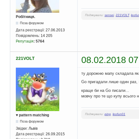
Подякували:
sensei
,
221VOLT
,
leofu
Робітниця.
Поза форумом
Дата реєстрації:
27.06.2013
Повідомлень:
14 205
Репутація
:
5764
08.02.2018 07
221VOLT
ту дорожню мапу складала яка
Go пригадали лише один раз, 
краще би на Go писали...
мовчу про те що купу всього н
Подякували:
ping
,
leofun01
♥ pattern matching
Поза форумом
Звідки:
Львів
Дата реєстрації:
26.09.2015