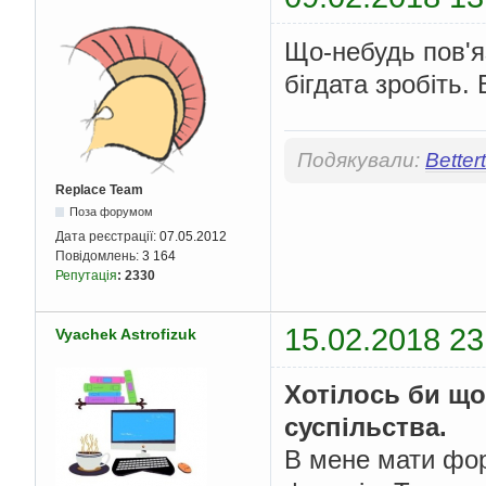
Що-небудь пов'я
бігдата зробіть.
Подякували:
Better
Replace Team
Поза форумом
Дата реєстрації:
07.05.2012
Повідомлень:
3 164
Репутація
:
2330
15.02.2018 23
Vyachek Astrofizuk
Хотілось би що
суспільства.
В мене мати фор