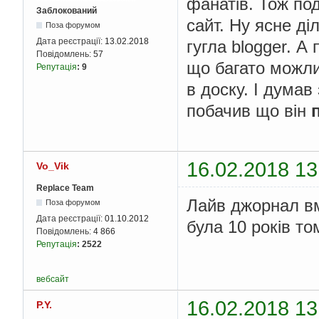
фанатів. Тож по
Заблокований
сайт. Ну ясне ді
Поза форумом
Дата реєстрації:
13.02.2018
гугла blogger. А
Повідомлень:
57
що багато можли
Репутація
:
9
в доску. І думав
побачив що він
16.02.2018 13
Vo_Vik
Replace Team
Лайв джорнал вм
Поза форумом
Дата реєстрації:
01.10.2012
була 10 років то
Повідомлень:
4 866
Репутація
:
2522
вебсайт
16.02.2018 13
P.Y.