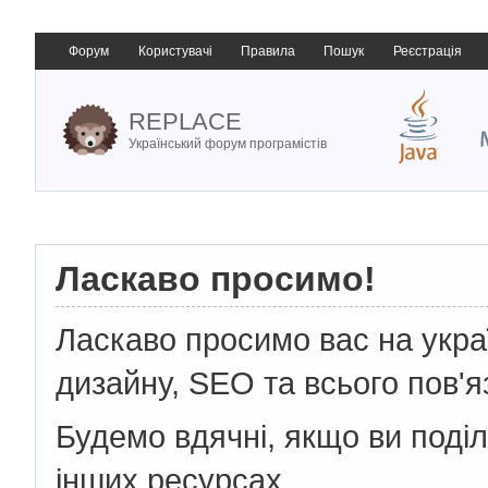
Форум
Користувачі
Правила
Пошук
Реєстрація
REPLACE
Український форум програмістів
Ласкаво просимо!
Ласкаво просимо вас на укр
дизайну, SEO та всього пов'я
Будемо вдячні, якщо ви поді
інших ресурсах.