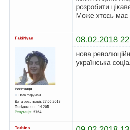
розробити цікаве
Може хтось має я
08.02.2018 22
FakiNyan
нова революційн
українська соціа
Робітниця.
Поза форумом
Дата реєстрації:
27.06.2013
Повідомлень:
14 205
Репутація
:
5764
09.02.2018 13
Torbins