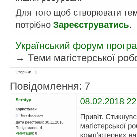
Для того щоб створювати те
потрібно
Зареєструватись
.
Український форум програ
→
Теми магістерської роб
Сторінки
1
Повідомлення: 7
08.02.2018 22
Serhiyy
Користувач
Привіт. Стикнув
Поза форумом
Дата реєстрації:
30.11.2016
магістерської ро
Повідомлень:
4
комп'ютерних на
Репутація
:
0