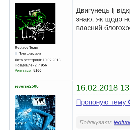
Двигунець lj від
знаю, як щодо н
власний блогохос
Replace Team
Поза форумом
Дата реєстрації:
19.02.2013
Повідомлень:
7 956
Репутація
:
5160
16.02.2018 13
reverse2500
Пропоную тему
Подякували:
leofu