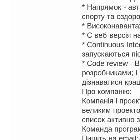
* Напрямок - авт
спорту та оздор
* Високонаванта
* Є веб-версія н
* Continuous Int
запускаються пі
* Code review -
розробниками; і
дізнаватися кращ
Про компанію:
Компанія і прое
великим проекто
список активно з
Команда програмі
Пишіть на еmail: