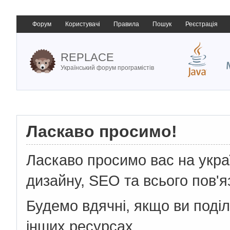
Форум
Користувачі
Правила
Пошук
Реєстрація
REPLACE
Український форум програмістів
Ласкаво просимо!
Ласкаво просимо вас на укр
дизайну, SEO та всього пов'я
Будемо вдячні, якщо ви поді
інших ресурсах.