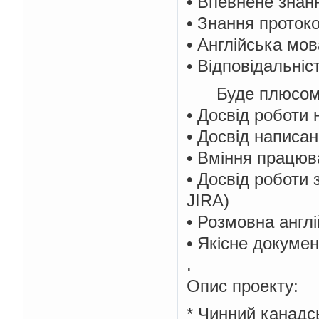
• Впевнене знан
• Знання проток
• Англійська мов
• Відповідальніс
Буде плюсом
• Досвід роботи
• Досвід написан
• Вміння працюв
• Досвід роботи
JIRA)
• Розмовна англі
• Якісне докуме
.
Опис проекту:
* Чинний канадс