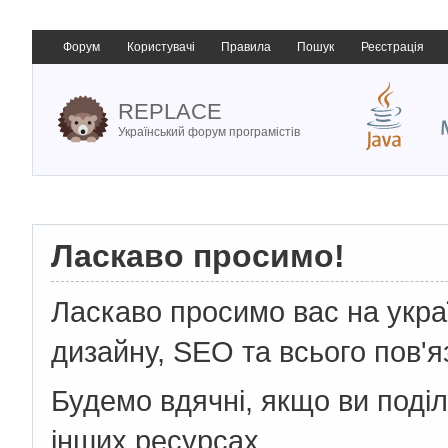
Форум
Користувачі
Правила
Пошук
Реєстрація
REPLACE
Український форум програмістів
Ласкаво просимо!
Ласкаво просимо вас на укр
дизайну, SEO та всього пов'я
Будемо вдячні, якщо ви поді
інших ресурсах.