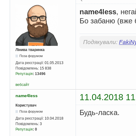
+
Gender
);
name4less
, нег
}
Бо забаню (вже б
}
class
Bird
:
Anim
{
private
int
S
Подякували:
FakiN
public
Bird
()
Лінива тваринка
{
Console
.
W
Поза форумом
Size_Wing
Дата реєстрації:
01.05.2013
Повідомлень:
15 838
base
.
GetA
Репутація
:
13496
GetBird
()
}
вебсайт
public
void
S
11.04.2018 11
name4less
{
Console
.
W
Користувач
Size_Wing
Будь-ласка.
Поза форумом
Console
.
W
}
Дата реєстрації:
10.04.2018
public
void
G
Повідомлень:
3
{
Репутація
:
0
Console
.
W