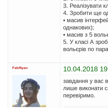
3. Реалізувати к
4. Зробити ще од
• масив інтерфей
однакових);
• масив з 5 воль
5. У класі А зро
вольєрів по пар
10.04.2018 19
FakiNyan
завдання у вас 
лише виконати са
перевіримо.