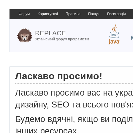
Форум
Користувачі
Правила
Пошук
Реєстрація
REPLACE
Український форум програмістів
Ласкаво просимо!
Ласкаво просимо вас на укр
дизайну, SEO та всього пов'я
Будемо вдячні, якщо ви поді
інших ресурсах.