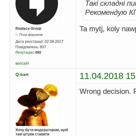
Такі складні п
Рекомендую КП
Ta mytj, koly naw
Replace Group
Поза форумом
Дата реєстрації:
02.09.2017
Повідомлень:
937
Репутація
:
490
вебсайт
11.04.2018 15
Q-bart
Wrong decision. P
Хочу бути модератором, щоб
такі штуки ставити