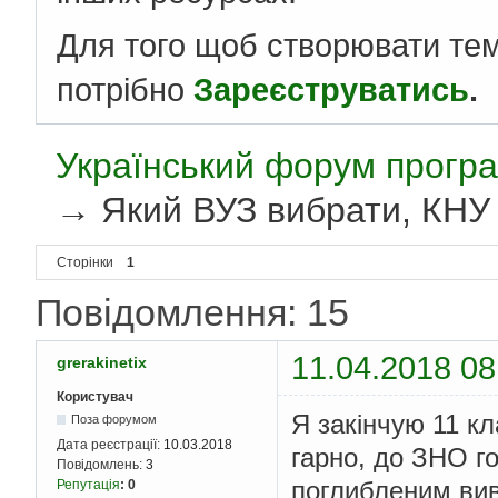
Для того щоб створювати те
потрібно
Зареєструватись
.
Український форум програ
→
Який ВУЗ вибрати, КНУ
Сторінки
1
Повідомлення: 15
11.04.2018 08
grerakinetix
Користувач
Я закінчую 11 кл
Поза форумом
Дата реєстрації:
10.03.2018
гарно, до ЗНО г
Повідомлень:
3
поглибленим вив
Репутація
:
0