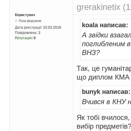
grerakinetix (
Користувач
Поза форумом
koala написав:
Дата реєстрації:
10.03.2018
Повідомлень:
3
А звідки взага
Репутація
:
0
поглибленим в
ВНЗ?
Так, це гуманіта
що диплом КМА к
bunyk написав:
Вчився в КНУ 
Як тобі вчилося,
вибір предметів?