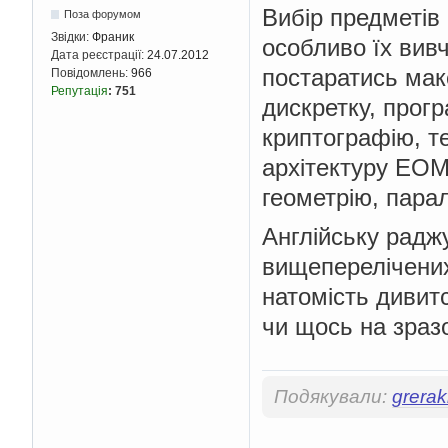
Вибір предметів
Поза форумом
Звідки:
Франик
особливо їх вивч
Дата реєстрації:
24.07.2012
постаратись мак
Повідомлень:
966
Репутація
:
751
дискретку, прог
криптографію, т
архітектуру ЕОМ
геометрію, пара
Англійську радж
вищеперелічених
натомість дивит
чи щось на зраз
Подякували:
grerak