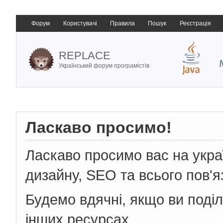
Форум
Користувачі
Правила
Пошук
Реєстрація
REPLACE
Український форум програмістів
Ласкаво просимо!
Ласкаво просимо вас на укр
дизайну, SEO та всього пов'я
Будемо вдячні, якщо ви поді
інших ресурсах.