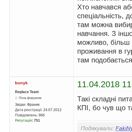
Хто навчався аб
спеціальність, 
там можна вибир
навчання. З іншо
можливо, більш 
проживання в гу
там подобається
11.04.2018 11
bunyk
Replace Team
Такі складні пи
Поза форумом
Звідки:
Франик
КПІ, бо чув що 
Дата реєстрації:
24.07.2012
Повідомлень:
966
Репутація
:
751
Подякували:
FakiN