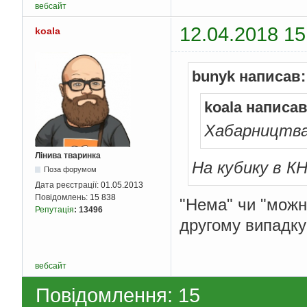
вебсайт
12.04.2018 15
koala
bunyk написав:
koala написав
Хабарництва 
Лінива тваринка
На кубику в К
Поза форумом
Дата реєстрації:
01.05.2013
Повідомлень:
15 838
"Нема" чи "можн
Репутація
:
13496
другому випадку 
вебсайт
Повідомлення: 15