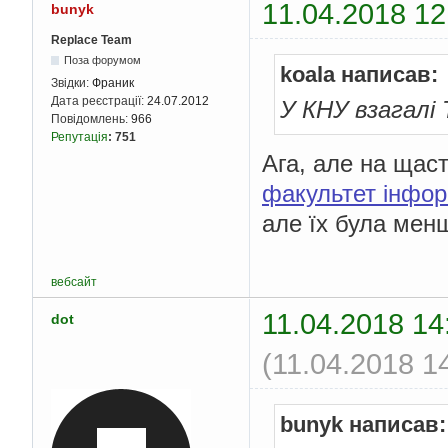
11.04.2018 12
bunyk
Replace Team
Поза форумом
koala написав:
Звідки:
Франик
Дата реєстрації:
24.07.2012
У КНУ взагалі 
Повідомлень:
966
Репутація
:
751
Ага, але на щаст
факультет інфор
але їх була менші
вебсайт
11.04.2018 14
dot
(11.04.2018 1
bunyk написав: