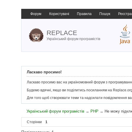
Форум
Користувачі
Правила
Пошук
Реєстра
REPLACE
Український форум програмістів
Ласкаво просимо!
Ласкаво просимо вас на україномовний форум з програмування
Будемо вдячні, якщо ви поділитись посиланням на Replace.org
Для того щоб створювати теми та надсилати повідомлення в
Український форум програмістів
→
PHP
→
Не можу підкл
Сторінки
1