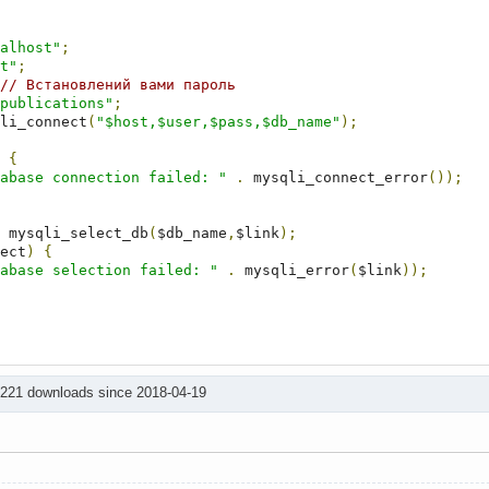
alhost"
;
t"
;
// Встановлений вами пароль
publications"
;
li_connect
(
"$host,$user,$pass,$db_name"
);
{
abase connection failed: "
.
 mysqli_connect_error
());
 mysqli_select_db
(
$db_name
,
$link
);
ect
)
{
abase selection failed: "
.
 mysqli_error
(
$link
));
 221 downloads since 2018-04-19