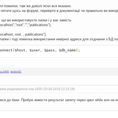
ти помилки, там же доволі ясно все вказано.
к питати щось на форумі, перевірте в документації чи правильно ви вик
 що ви використовуєте лапки і у вас замість
calhost","root","","publications");
calhost, root, , publications");
лапки і тоді помилка використання невірної адреси для з'єднання з БД п
onnect
(
$host
,
 $user
,
 $pass
,
 $db_name
);
sa-1600
,
leofun01
аннє редагувалося usa-1600 (20.04.2018 22:15:18)
ся до бази. Пробую вивести результат запиту через цикл while але на ек