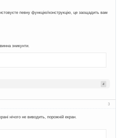
ористовуєте певну функцію/конструкцію, це заощадить вам
овинна зникунти.
4
3
рані нічого не виводить, порожній екран.