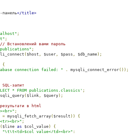
-панель
</title>
alhost"
;
t"
;
// Встановлений вами пароль
publications"
;
li_connect
(
$host
,
 $user
,
 $pass
,
 $db_name
);
{
abase connection failed: "
.
 mysqli_connect_error
());
 SQL-запит
LECT * FROM publications.classics'
;
sqli_query
(
$link
,
 $query
);
результати в html
><br>"
;
 
=
 mysqli_fetch_array
(
$result
))
{
<tr><br>"
;
(
$line 
as
 $col_value
)
{
cho 
"\t\t<td>$col_value</td><br>"
;