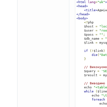
<html
lang
=
"uk"
>
<head>
<title>
Адмін
</head>
<body>
<?
php

    $host 
=
"loc
    $user 
=
"roo
    $pass 
=
""
;
    $db_name 
=
"
    $link 
=
 mysq
if
(!
$link
)
die
(
"Dat
}
// Виконуємо
    $query 
=
'SE
    $result 
=
 my
// Виводимо 
    echo 
"<table
while
(
$line
        echo 
"\t
foreach
            e