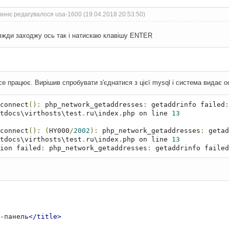
аннє редагувалося usa-1600 (19.04.2018 20:53:50)
вжди заходжу ось так і натискаю клавішу ENTER
се працює. Вирішив спробувати з'єднатися з цієї mysql і система видає о
connect
():
 php_network_getaddresses
:
 getaddrinfo failed
:
tdocs\virthosts\test
.
ru\index
.
php on line 
13
connect
():
(
HY000
/
2002
):
 php_network_getaddresses
:
 getad
tdocs\virthosts\test
.
ru\index
.
php on line 
13
ion failed
:
 php_network_getaddresses
:
 getaddrinfo failed
-панель
</title>