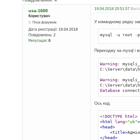
Повідомлення: 4
19.04.2018 20:51:57
Вост
usa-1600
Користувач
У командному рядку за
Поза форумом
Дата реєстрації:
19.04.2018
mysql 
-
u root 
-
p
Повідомлень:
2
Репутація
:
0
Переходжу на mysql і в
Warning
:
 mysqli_
C
:
\Server\data\h
Warning
:
 mysqli_
C
:
\Server\data\h
Database
 connect
Ось код:
<!DOCTYPE html>
<html
lang
=
"uk"
>
<head>
<title>
Адмін
</head>