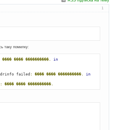
RSS підписка на тему
1
сь таку помилку:
����
����
����������.
in
drinfo failed
:
����
����
����������.
in
:
����
����
����������.