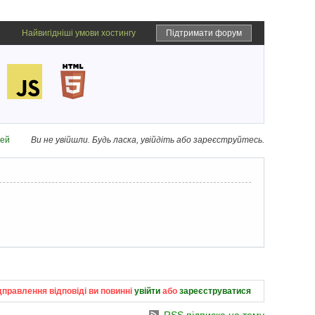
Найвигідніші умови хостингу
Підтримати форум
дей
Ви не увійшли.
Будь ласка, увійдіть або зареєструйтесь.
дправлення відповіді ви повинні
увійти
або
зареєструватися