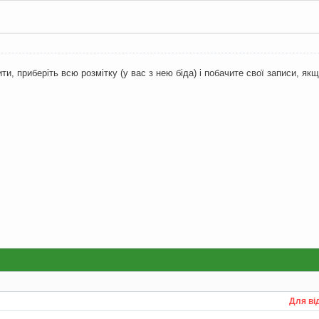
</tr>\n"
;
e><br>"
;
о пам'ять результату
и, приберіть всю розмітку (у вас з нею біда) і побачите свої записи, якщ
e_result
(
$result
);
о з'єднання
(
$link
);
Для ві