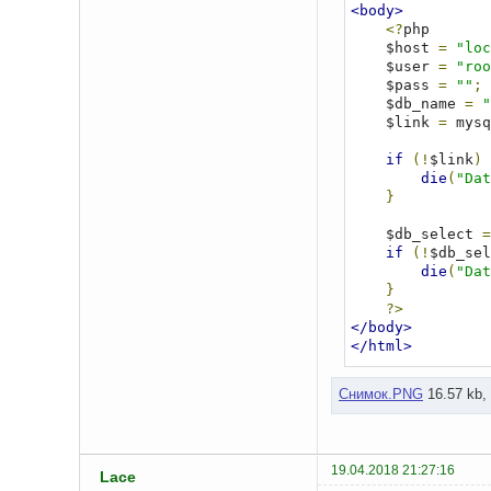
<body>
<?
php

    $host 
=
"loc
    $user 
=
"roo
    $pass 
=
""
;
    $db_name 
=
"
    $link 
=
 mysq
if
(!
$link
)
die
(
"Dat
}
    $db_select 
=
if
(!
$db_sel
die
(
"Dat
}
?>
</body>
</html>
Снимок.PNG
16.57 kb,
19.04.2018 21:27:16
Lace