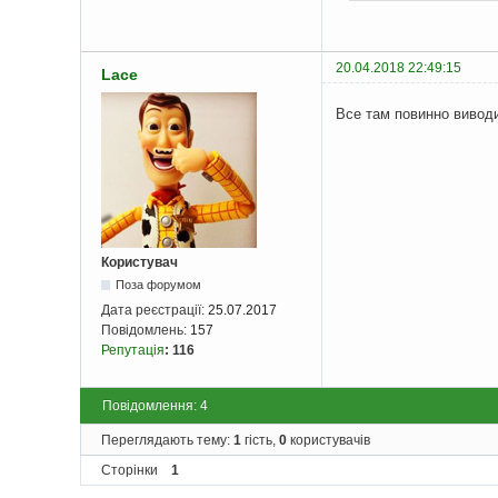
}
        echo 
"\t
}
    echo 
"</tabl
20.04.2018 22:49:15
Lace
// Звільняєм
Все там повинно виводит
    mysqli_fre
// Закриваем
    mysqli_close
?>
</body>
</html>
Користувач
Поза форумом
Дата реєстрації:
25.07.2017
Повідомлень:
157
Репутація
:
116
Повідомлення: 4
Переглядають тему:
1
гість,
0
користувачів
Сторінки
1