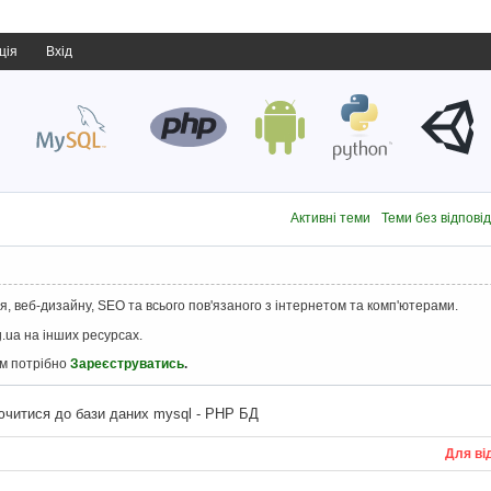
ція
Вхід
Активні теми
Теми без відпові
, веб-дизайну, SEO та всього пов'язаного з інтернетом та комп'ютерами.
.ua на інших ресурсах.
ам потрібно
Зареєструватись
.
ючитися до бази даних mysql - PHP БД
Для ві