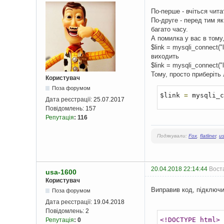
По-перше - вчіться чита
По-друге - перед тим я
багато часу.
А помилка у вас в тому,
$link = mysqli_connect("lo
виходить
$link = mysqli_connect("lo
Тому, просто приберіть 
Користувач
Поза форумом
$link 
=
 mysqli_c
Дата реєстрації:
25.07.2017
Повідомлень:
157
Репутація
:
116
Подякували:
Fox
,
flatliner
,
u
20.04.2018 22:14:44
Вост
usa-1600
Користувач
Виправив код, підключив
Поза форумом
Дата реєстрації:
19.04.2018
Повідомлень:
2
<!DOCTYPE html>
Репутація
:
0