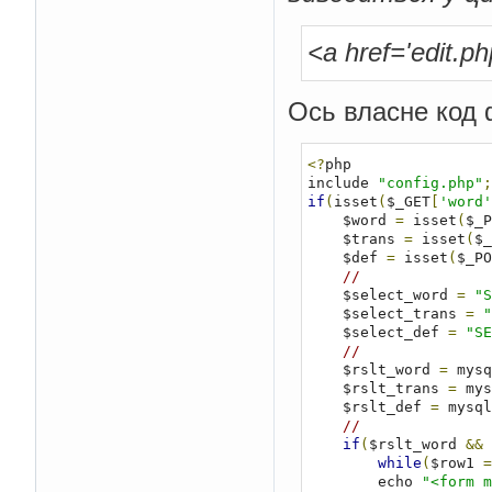
<a href='edit.p
Ось власне код 
<?
php

include 
"config.php"
;
if
(
isset
(
$_GET
[
'word'
    $word 
=
 isset
(
$_P
    $trans 
=
 isset
(
$_
    $def 
=
 isset
(
$_PO
//
    $select_word 
=
"S
    $select_trans 
=
"
    $select_def 
=
"SE
//
    $rslt_word 
=
 mysq
    $rslt_trans 
=
 mys
    $rslt_def 
=
 mysql
//    
if
(
$rslt_word 
&&
 
while
(
$row1 
=
        echo 
"<form m