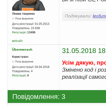
                echo 
}
}
}
else
{
Лінива тваринка
Подякували:
leofu
    echo 
"something w
Поза форумом
}
Дата реєстрації:
01.05.2013
Повідомлень:
15 838
?>
Репутація
:
13496
вебсайт
31.05.2018 18
Übermensch
Користувач
Усім дякую, пр
Поза форумом
Дата реєстрації:
04.04.2018
Змінено код і р
Повідомлень:
4
реалізації самог
Репутація
:
0
Повідомлення: 3