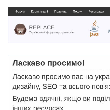
Форум
Користувачі
Правила
Пошук
Реєстрація
REPLACE
Український форум програмістів
Ласкаво просимо!
Ласкаво просимо вас на укр
дизайну, SEO та всього пов'я
Будемо вдячні, якщо ви поді
інших ресурсах.