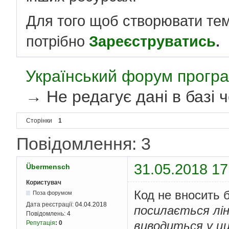
Для того щоб створювати те
потрібно
Зареєструватись
.
Український форум програ
→
Не редагує дані в баз
Сторінки
1
Повідомлення: 3
31.05.2018 17
Übermensch
Користувач
Код не вносить б
Поза форумом
Дата реєстрації:
04.04.2018
посилається лінк
Повідомлень:
4
виводиться у цик
Репутація
:
0