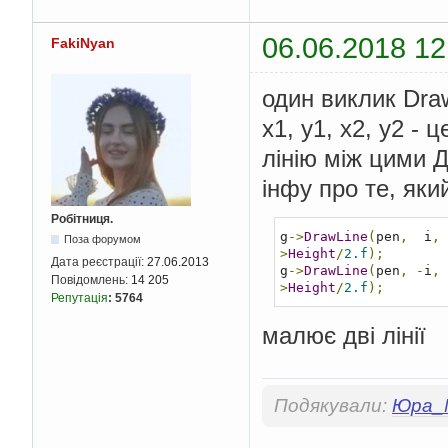
06.06.2018 12
FakiNyan
один виклик Dra
x1, y1, x2, y2 -
лінію між цими 
інфу про те, яки
Робітниця.
g
->
DrawLine
(
pen
,
  i
,
Поза форумом
>
Height
/
2.f
);
Дата реєстрації:
27.06.2013
g
->
DrawLine
(
pen
,
-
i
,
Повідомлень:
14 205
>
Height
/
2.f
);
Репутація
:
5764
малює дві лінії
Подякували:
Юра_