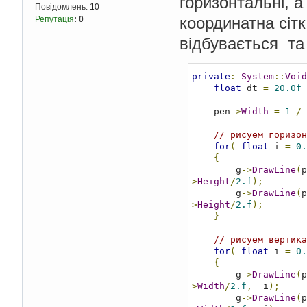
горизонтальні, а
Повідомлень:
10
координатна сітк
Репутація
:
0
відбувається та 
private
:
System
::
Void
float
 dt 
=
20.0f
    pen
->
Width
=
1
/
 
// рисуем горизон
for
(
float
 i 
=
0.
{
        g
->
DrawLine
(
p
>
Height
/
2.f
);
        g
->
DrawLine
(
p
>
Height
/
2.f
);
}
// рисуем вертика
for
(
float
 i 
=
0.
{
        g
->
DrawLine
(
p
>
Width
/
2.f
,
  i
);
        g
->
DrawLine
(
p