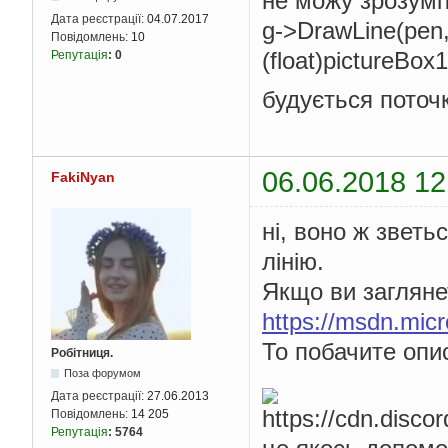
не можу зрозуміт
Дата реєстрації:
04.07.2017
g->DrawLine(pen, 
Повідомлень:
10
(float)pictureBox1
Репутація
:
0
будується поточ
06.06.2018 12
FakiNyan
ні, воно ж звет
лінію.
Якщо ви загляне
https://msdn.micr
То побачите опи
Робітниця.
Поза форумом
Дата реєстрації:
27.06.2013
Повідомлень:
14 205
Репутація
:
5764