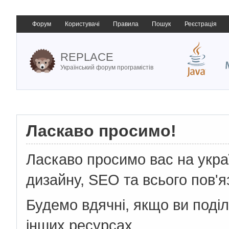
Форум
Користувачі
Правила
Пошук
Реєстрація
REPLACE
Український форум програмістів
Ласкаво просимо!
Ласкаво просимо вас на укр
дизайну, SEO та всього пов'я
Будемо вдячні, якщо ви поді
інших ресурсах.