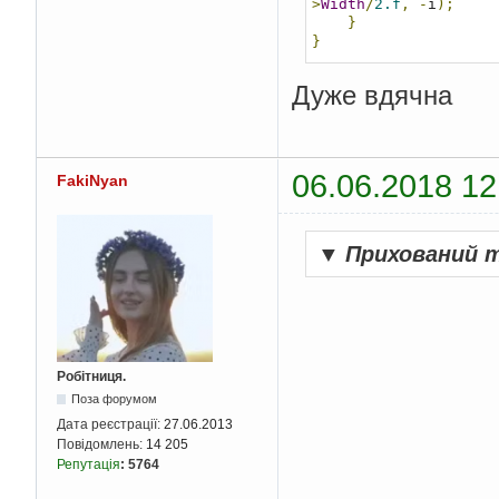
>
Width
/
2.f
,
-
i
);
}
}
Дуже вдячна
06.06.2018 12
FakiNyan
▼
Прихований 
Робітниця.
Поза форумом
Дата реєстрації:
27.06.2013
Повідомлень:
14 205
Репутація
:
5764