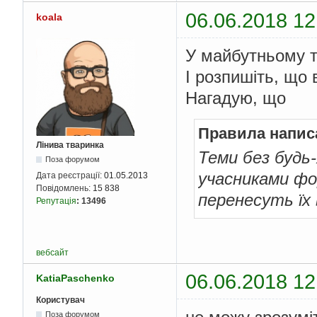
06.06.2018 12
koala
У майбутньому т
І розпишіть, що 
Нагадую, що
Правила напис
Лінива тваринка
Теми без будь
Поза форумом
учасниками фо
Дата реєстрації:
01.05.2013
Повідомлень:
15 838
перенесуть їх
Репутація
:
13496
вебсайт
06.06.2018 12
KatiaPaschenko
Користувач
Поза форумом