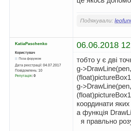
це якось допомо
Подякували:
leofu
06.06.2018 12
KatiaPaschenko
Користувач
тобто у є дві точ
Поза форумом
Дата реєстрації:
04.07.2017
g->DrawLine(pen, 
Повідомлень:
10
(float)pictureBox1
Репутація
:
0
g->DrawLine(pen, -
(float)pictureBox1
координати яких 
а функція DrawL
я правльно роз