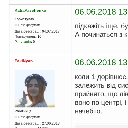
06.06.2018 13
KatiaPaschenko
Користувач
підкажіть іще, б
Поза форумом
Дата реєстрації:
04.07.2017
А починаться з 
Повідомлень:
10
Репутація
:
0
06.06.2018 13
FakiNyan
i
коли
дорівнює,
залежить від си
прийнято, що лів
воно по центрі, і
начебто.
Робітниця.
Поза форумом
Дата реєстрації:
27.06.2013