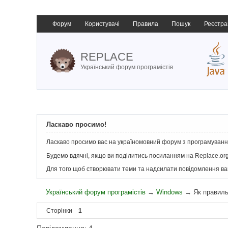
Форум
Користувачі
Правила
Пошук
Реєстра
REPLACE
Український форум програмістів
Ласкаво просимо!
Ласкаво просимо вас на україномовний форум з програмування
Будемо вдячні, якщо ви поділитись посиланням на Replace.org
Для того щоб створювати теми та надсилати повідомлення в
Український форум програмістів
→
Windows
→
Як правил
Сторінки
1