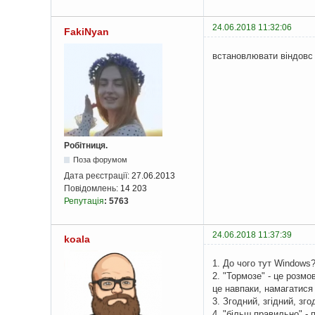
24.06.2018 11:32:06
FakiNyan
встановлювати віндовс
Робітниця.
Поза форумом
Дата реєстрації:
27.06.2013
Повідомлень:
14 203
Репутація
:
5763
24.06.2018 11:37:39
koala
1. До чого тут Windows
2. "Тормозе" - це розмо
це навпаки, намагатися
3. Згодний, згідний, зг
4. "більш правильно" -