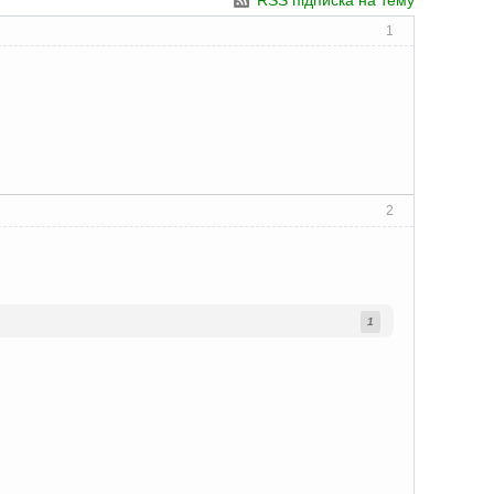
RSS підписка на тему
1
2
1