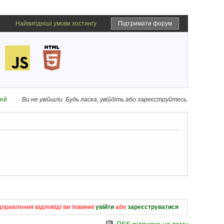
Найвигідніші умови хостингу
Підтримати форум
дей
Ви не увійшли.
Будь ласка, увійдіть або зареєструйтесь.
дправлення відповіді ви повинні
увійти
або
зареєструватися