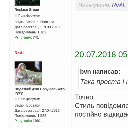
Подякували:
ReAl
,
Replace Group
Поза форумом
Звідки:
Україна, Полтава
Дата реєстрації:
19.09.2016
Повідомлень:
1 103
Репутація
:
741
20.07.2018 05
ReAl
bvn написав:
Така проста і 
Видатний діяч Броунівського
Руху
Точно.
Поза форумом
Стиль повідомле
Звідки:
Бровари
Дата реєстрації:
27.04.2016
постійно відкида
Повідомлень:
1 522
Репутація
:
1901