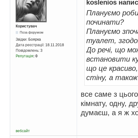
koslenios напи
Плануємо роби
починати?
Користувач
Плануємо зпоч
Поза форумом
туалет, згодо
Звідки:
Боярка
Дата реєстрації:
18.11.2018
До речі, що мо
Повідомлень:
3
Репутація
:
0
встановити ку
що це красиво,
стіну, а тако
все саме з цього
кімнату, одну, др
думаєш, а я ж хо
вебсайт