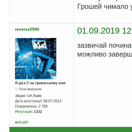
Грошей чимало у
01.09.2019 12
reverse2500
зазвичай починаю
можливо заверш
Я діск С на троянському коні
Поза форумом
Звідки:
UA Львів
Дата реєстрації:
08.07.2014
Повідомлень:
2 785
Репутація
:
1332
вебсайт