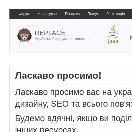
Форум
Користувачі
Правила
Пошук
Реєстрація
REPLACE
Український форум програмістів
Ласкаво просимо!
Ласкаво просимо вас на укр
дизайну, SEO та всього пов'я
Будемо вдячні, якщо ви поді
інших ресурсах.