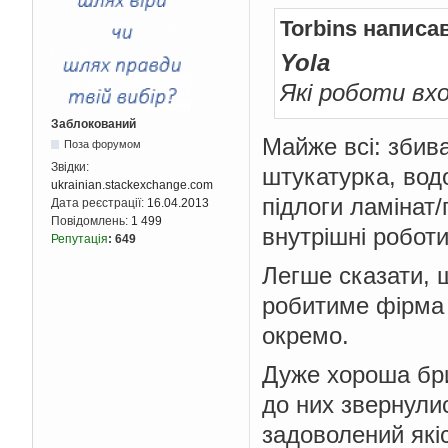
Torbins написа
Yola
Які роботи вх
Заблокований
Майже всі: збив
Поза форумом
Звідки:
штукатурка, водо
ukrainian.stackexchange.com
підлоги ламінат/
Дата реєстрації:
16.04.2013
Повідомлень:
1 499
внутрішні роботи
Репутація
:
649
Легше сказати, 
робитиме фірма 
окремо.
Дуже хороша бри
до них звернули
задоволений які