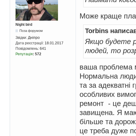
Може краще плат
Night bird
Torbins написа
Поза форумом
Звідки:
Дніпро
Якщо будете р
Дата реєстрації:
18.01.2017
людей, то розр
Повідомлень:
641
Репутація
:
572
ваша проблема м
Нормальна людин
та за адекватні 
особливих вимог
ремонт - це деш
завищена. Я маю
більше та дорожч
це треба дуже п