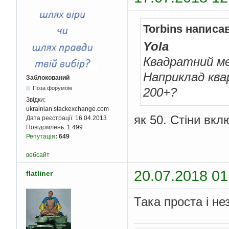
Torbins написа
Yola
Квадратний ме
Наприклад квар
Заблокований
Поза форумом
200+?
Звідки:
ukrainian.stackexchange.com
як 50. Стіни вкл
Дата реєстрації:
16.04.2013
Повідомлень:
1 499
Репутація
:
649
вебсайт
20.07.2018 01
flatliner
Така проста і не