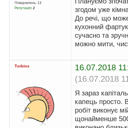
Плануємо зпочатк
Повідомлень:
13
згодом уже кімна
Репутація
:
2
До речі, що може
кухонний фартук
сучасно та зручн
можно мити, чист
16.07.2018 11
Torbins
(16.07.2018 1
Я зараз капітал
капець просто. В
робіт виконує м
щонайменше 500 
виконано близько