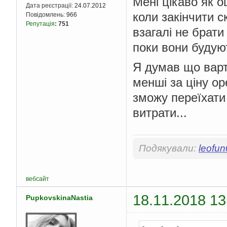
Мені цікаво як о
Дата реєстрації:
24.07.2012
коли закінчити с
Повідомлень:
966
Репутація
:
751
взагалі не брати
поки вони будую
Я думав що варт
менші за ціну ор
зможу переїхати
витрати...
Подякували:
leofu
вебсайт
18.11.2018 13
PupkovskinaNastia