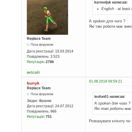
karmeljuk написав:
English - at least
А spoken для чого ?
Які такі роботи має ви
Replace Team
Поза форумом
Дата реєстрації:
15.03.2014
Повідомлень:
3 523
Репутація
:
2786
вебсайт
01.08.2018 09:59:21
bunyk
Replace Team
Поза форумом
leofun01 написав:
Звідки:
Франик
А spoken для чого ?
Дата реєстрації:
24.07.2012
Які такі роботи має
Повідомлень:
966
Репутація
:
751
Розказувати клієнту по