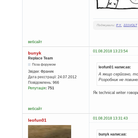
Подякували:
P.Y.
,
221VOLT
вебсайт
01.08.2018 13:23:54
bunyk
Replace Team
Поза форумом
leofun01 написав:
Звідки:
Франик
А якщо серйозно, то
Дата реєстрації:
24.07.2012
Розробник не повин
Повідомлень:
966
Репутація
:
751
Як technical writer го
вебсайт
01.08.2018 13:31:43
leofun01
bunyk написав: