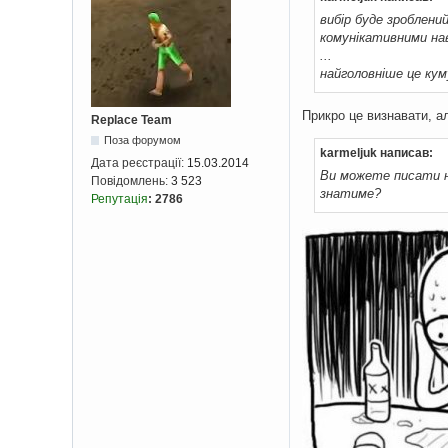
вибір буде зроблени
комунікативними на
...
найголовніше це кум
Прикро це визнавати, ал
Replace Team
Поза форумом
karmeljuk написав:
Дата реєстрації:
15.03.2014
Ви можете писати на
Повідомлень:
3 523
знатиме?
Репутація
:
2786