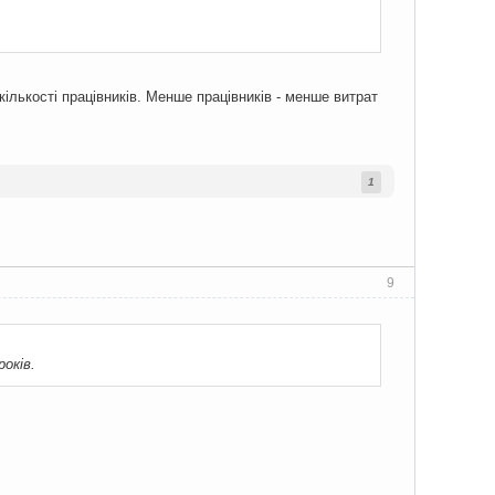
ількості працівників. Менше працівників - менше витрат
1
9
оків.