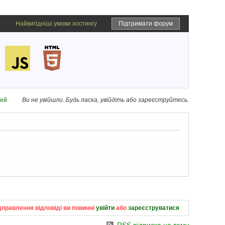
Найвигідніші умови хостингу
Підтримати форум
дей
Ви не увійшли.
Будь ласка, увійдіть або зареєструйтесь.
дправлення відповіді ви повинні
увійти
або
зареєструватися