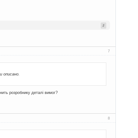
2
7
и описано.
снить розробнику деталі вимог?
8