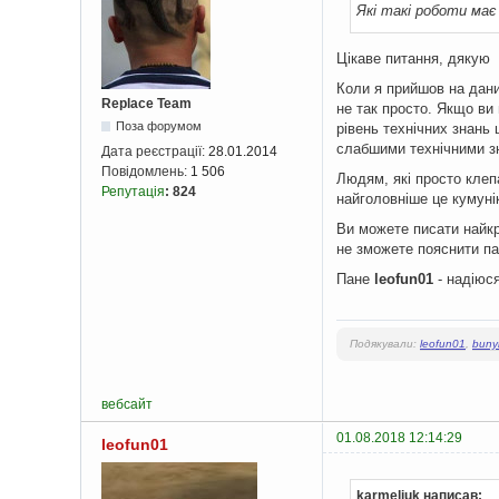
Які такі роботи має
Цікаве питання, дякую
Коли я прийшов на даний
Replace Team
не так просто. Якщо ви
Поза форумом
рівень технічних знань 
слабшими технічними зн
Дата реєстрації:
28.01.2014
Повідомлень:
1 506
Людям, які просто клеп
Репутація
:
824
найголовніше це кумунік
Ви можете писати найкра
не зможете пояснити пар
Пане
leofun01
- надіюся
Подякували:
leofun01
,
buny
вебсайт
01.08.2018 12:14:29
leofun01
karmeljuk написав: