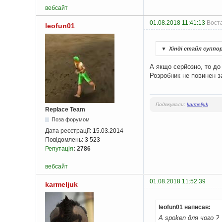
вебсайт
01.08.2018 11:41:13
Воста
leofun01
▼
Хінді стайл суппо
А якщо серйозно, то до
Розробник не повинен 
Подякували:
karmeljuk
Replace Team
Поза форумом
Дата реєстрації:
15.03.2014
Повідомлень:
3 523
Репутація
:
2786
вебсайт
01.08.2018 11:52:39
karmeljuk
leofun01 написав:
А spoken для чого ?