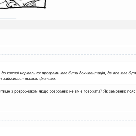
 до кожної нормальної програми має бути документація, де все має бут
ен займатися всякою фігньою.
воритиме з розробником якщо розробник не вміє говорити? Як замовник поя