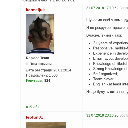
Повідомлення: з 1 по 20 з 82
31.07.2018 17:10:52
Воста
karmeljuk
Шукаємо собі у команду
Я не рекрутер, просто 
Власне, вимоги такі:
2+ years of experien
Responsive, mobile-f
Experience in devel
Replace Team
Email layout develo
Knowledge of Sketch
Поза форумом
Strong Knowledge o
Дата реєстрації:
28.01.2014
Self-organized;
Повідомлень:
1 506
Team player;
Репутація
:
824
English - at least int
Якщо будуть питання - 
вебсайт
31.07.2018 23:16:20
Воста
leofun01