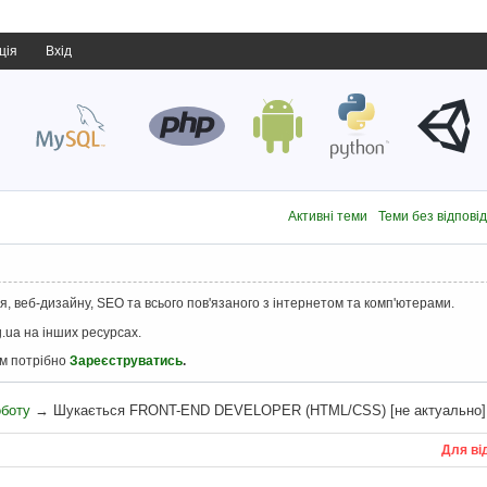
ція
Вхід
Активні теми
Теми без відпові
, веб-дизайну, SEO та всього пов'язаного з інтернетом та комп'ютерами.
.ua на інших ресурсах.
ам потрібно
Зареєструватись
.
оботу
→
Шукається FRONT-END DEVELOPER (HTML/CSS) [не актуально]
Для ві