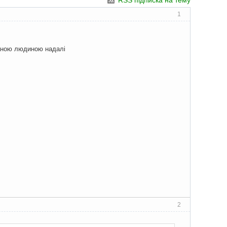
RSS підписка на тему
1
даною людиною надалі
2