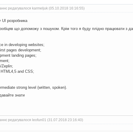
ннє редагувалося karmeljuk (05.10.2018 16:16:55)
 UI розробника
пообіцяв що допоможу з пошуком. Крім того я буду плідно працювати з 
ce in developing websites;
irst pages development;
opment landing pages;
pment;
/Zeplin;
f HTML4,5 and CSS;
ermediate strong level (written, spoken).
давайте знати
ннє редагувалося leofun01 (31.07.2018 23:16:40)