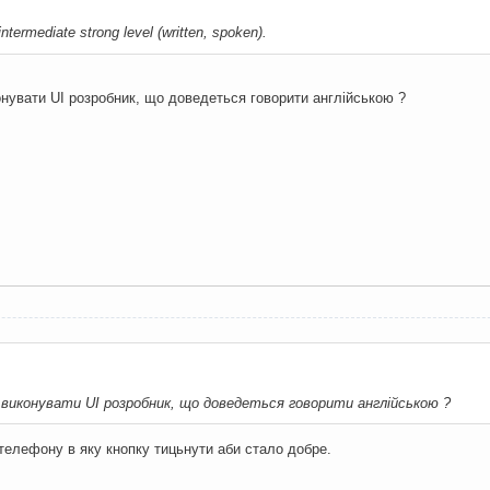
 intermediate strong level (written, spoken).
конувати UI розробник, що доведеться говорити англійською ?
 виконувати UI розробник, що доведеться говорити англійською ?
 телефону в яку кнопку тицьнути аби стало добре.