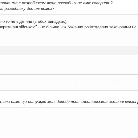
 говоритиме з розробником якщо розробник не вміє говорити?
ть розробнику деталі вимог?
іхто не відміняв (в обох випадках).
орити англійською" - не більше ніж бажання роботодавця зеконовими на к
, але саме цю ситуацію мені доводиться спостерігати останні кілька р