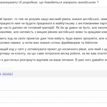
 виконувати UI розробник, що доведеться говорити англійською ?
 проект, то теж не розумів нащо високий рівень знання англійської, нев
 працюєте нині чи будете працювати в майбутньому з англомовними партне
це часто далеко не головний критерій. Як би це дивно не було, але інкол
аннями, але натомість з вищим рівнем англійської мови та кращими ко
ають код на своїх проектах дані тези мабуть буде важко зрозуміти, але н
ативні навики, а потім вже знання сотень фреймворків та бібліотек
щий код у світі у оптимізувати проект до космічного рівня, але який з ц
тнеру чи клієнту, на що саме потратили місяці роботи, за які вам платять
 я достатньо розгорнуто відповів на ваше питання. В разі чого давайте з
k
,
221VOLT