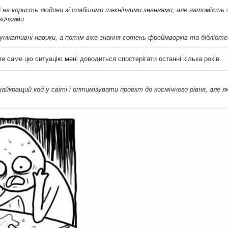
й на користь людини зі слабшими технічними знаннями, але натомість 
вичками
унікативні навики, а потім вже знання сотень фреймворків та бібліоте
е саме цю ситуацію мені доводиться спостерігати останні кілька років.
йкращий код у світі і оптимізувати проект до космічного рівня, але яки