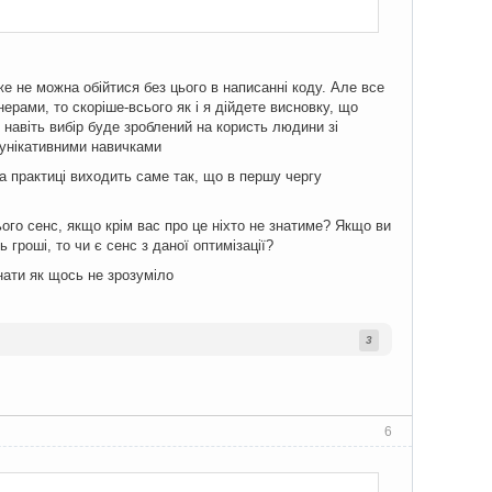
же не можна обійтися без цього в написанні коду. Але все
рами, то скоріше-всього як і я дійдете висновку, що
и навіть вибір буде зроблений на користь людини зі
мунікативними навичками
а практиці виходить саме так, що в першу чергу
ього сенс, якщо крім вас про це ніхто не знатиме? Якщо ви
 гроші, то чи є сенс з даної оптимізації?
нати як щось не зрозуміло
3
6