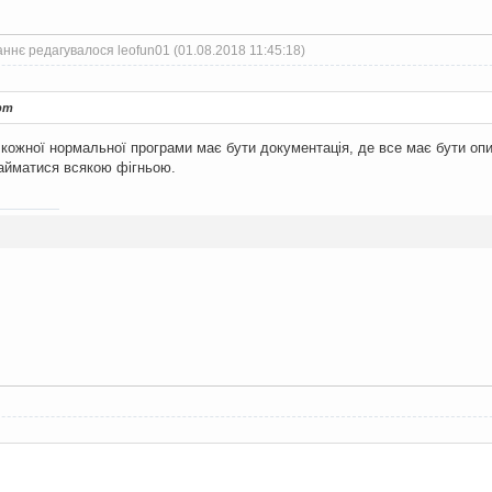
ннє редагувалося leofun01 (01.08.2018 11:45:18)
рт
 кожної нормальної програми має бути документація, де все має бути оп
займатися всякою фігньою.