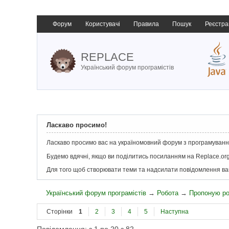
Форум
Користувачі
Правила
Пошук
Реєстра
REPLACE
Український форум програмістів
Ласкаво просимо!
Ласкаво просимо вас на україномовний форум з програмування
Будемо вдячні, якщо ви поділитись посиланням на Replace.org
Для того щоб створювати теми та надсилати повідомлення в
Український форум програмістів
→
Робота
→
Пропоную р
Сторінки
1
2
3
4
5
Наступна