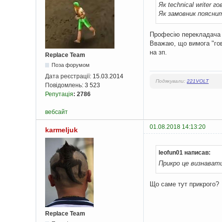
Як technical writer
Як замовник поясни
Професію перекладача н
Вважаю, що вимога "гов
на зп.
Replace Team
Поза форумом
Дата реєстрації:
15.03.2014
Подякували:
221VOLT
Повідомлень:
3 523
Репутація
:
2786
вебсайт
01.08.2018 14:13:20
karmeljuk
leofun01 написав:
Прикро це визнавати
Що саме тут прикрого?
Replace Team