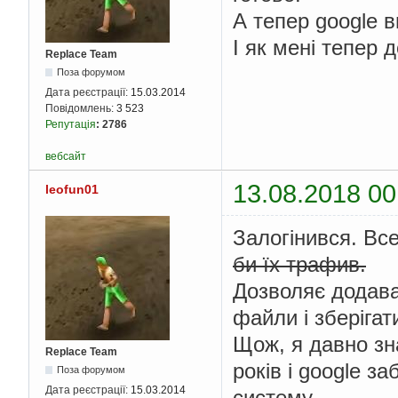
А тепер google 
І як мені тепер 
Replace Team
Поза форумом
Дата реєстрації:
15.03.2014
Повідомлень:
3 523
Репутація
:
2786
вебсайт
13.08.2018 00
leofun01
Залогінився. Вс
би їх трафив.
Дозволяє додават
файли і зберігат
Щож, я давно зн
Replace Team
років і google з
Поза форумом
Дата реєстрації:
15.03.2014
систему.