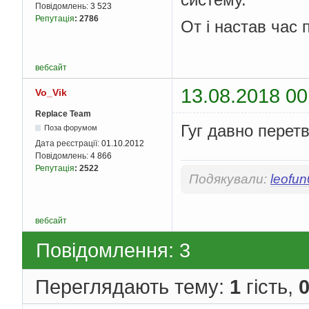
Повідомлень:
3 523
Репутація
:
2786
От і настав час 
вебсайт
13.08.2018 00
Vo_Vik
Replace Team
Гуг давно перет
Поза форумом
Дата реєстрації:
01.10.2012
Повідомлень:
4 866
Репутація
:
2522
Подякували:
leofu
вебсайт
Повідомлення: 3
Переглядають тему:
1
гість,