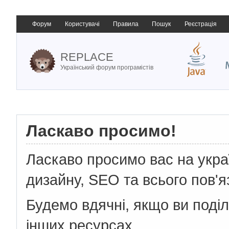
Форум
Користувачі
Правила
Пошук
Реєстрація
REPLACE
Український форум програмістів
Ласкаво просимо!
Ласкаво просимо вас на укр
дизайну, SEO та всього пов'я
Будемо вдячні, якщо ви поді
інших ресурсах.