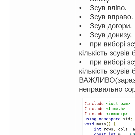
⦁ Зсув вліво.
⦁ Зсув вправо.
⦁ Зсув догори.
⦁ Зсув донизу.
⦁ при виборі зс
кількість зсувів 
⦁ при виборі зс
кількість зсувів 
ВАЖЛИВО(зараз м
неправильно сор
#include
<iostream>
#include
<time.h>
#include
<iomanip>
using
namespace
 std
;
void
 main
()
{
int
 rows
,
 cols
,
 a
const
int
 m 
=
100