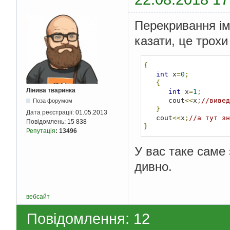
     
}
                cout 
Перекривання іме
}
казати, це трохи
            cout 
<<
"
shift down \nchoice:"
            cin 
>>
 ch
for
(
int
 
{
for
(
int
 x
=
0
;
f
{
Лінива тваринка
int
 x
=
1
;
      cout
<<
x
;
//вивед
Поза форумом
}
Дата реєстрації:
01.05.2013
}
   cout
<<
x
;
//а тут зн
Повідомлень:
15 838
}
}
Репутація
:
13496
}
}
У вас таке саме 
if
(
cho 
==
3
)
            cout 
<<
"
дивно.
            cin 
>>
 sh
for
(
int
 
for
(
f
вебсайт
Повідомлення: 12