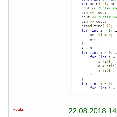
int
 ar
[
m
][
n
],
 ar1
    cout 
<<
"Enter ro
    cin 
>>
 rows
;
    cout 
<<
"Enter co
    cin 
>>
 cols
;
    srand
(
time
(
0
));
for
(
int
 i 
=
0
;
 i
        ar1
[
i
]
=
 a
;
        a
++;
}
    a 
=
0
;
for
(
int
 i 
=
0
;
 i
for
(
int
 j 
=
            ar
[
i
][
j
]
            a 
=
 ar
[
i
]
            ar
[
i
][
j
]
}
}
for
(
int
 i 
=
0
;
 i
for
(
int
 j 
=
            cout 
<<
 s
}
        cout 
<<
"\n"
;
}
22.08.2018 14
koala
    cout 
<<
"0 - exit
down \n"
;