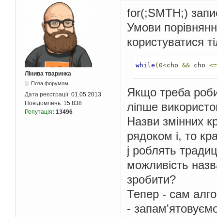
    cin 
>>
 cho
;
for(;SMTH;) запи
for
(;
cho 
>
0
&&
 
if
(
cho 
==
1
)
Умови порівнянн
            cout 
<<
"
            cin 
>>
 sh
користуватися ті
for
(
int
 
for
(
f
while
(
0
<
cho 
&&
 cho 
<=
Лінива тваринка
Поза форумом
Якщо треба робит
Дата реєстрації:
01.05.2013
Повідомлень:
15 838
ліпше використов
Репутація
:
13496
Назви змінних к
рядоком i, то кр
j роблять традиц
можливість назва
зробити?
Тепер - сам алго
- запам'ятовуємо
}