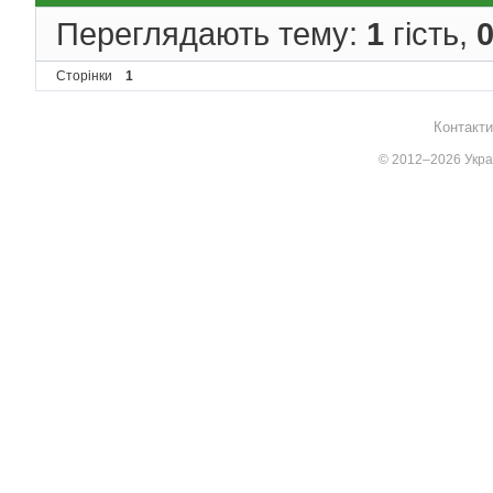
}
}
Переглядають тему:
1
гість,
}
for
(
int
 
Сторінки
1
for
(
     
}
Контакти
                cout 
}
© 2012–2026 Украї
            cout 
<<
"
shift down \nchoice:"
            cin 
>>
 ch
}
}
    system
(
"pause"
);
}