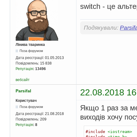
}
switch - це альтер
}
            j1 
=
0
;
for
(
int
 
for
(
Подякували:
Parsifa
f
Лінива тваринка
Поза форумом
Дата реєстрації:
01.05.2013
Повідомлень:
15 838
Репутація
:
13496
вебсайт
}
}
22.08.2018 16
Parsifal
}
for
(
int
 
Користувач
for
(
Якщо 1 раз за м
Поза форумом
     
Дата реєстрації:
21.08.2018
виходів хочу пос
}
Повідомлень:
209
                cout 
Репутація
:
8
}
            cout 
<<
"
#include
<iostream>
shift down \nchoice:"
#include
<time.h>