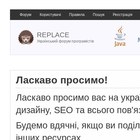
Форум
Користувачі
Правила
Пошук
Реєстрація
REPLACE
Український форум програмістів
Ласкаво просимо!
Ласкаво просимо вас на укр
дизайну, SEO та всього пов'я
Будемо вдячні, якщо ви поді
інших ресурсах.