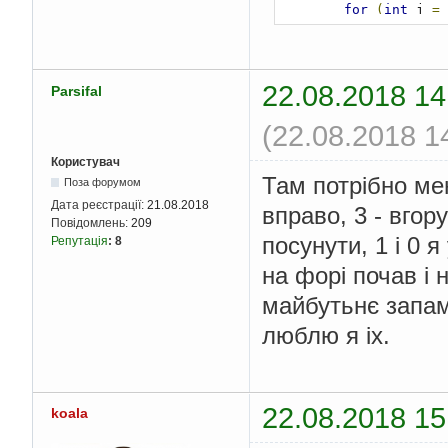
for
(
int
 j 
=
            cout 
<<
 s
}
        cout 
<<
"\n"
;
}
22.08.2018 14
Parsifal
    cout 
<<
"0 - exit
down \nchoice:"
;
(22.08.2018 1
    cin 
>>
 cho
;
for
(;
cho 
>
0
&&
 
if
(
cho 
==
1
)
Користувач
            cout 
<<
"
Там потрібно мен
Поза форумом
            cin 
>>
 sh
Дата реєстрації:
21.08.2018
вправо, 3 - вгору
for
(
int
 
Повідомлень:
209
for
(
посунути, 1 і 0 
Репутація
:
8
f
на форі почав і 
майбутьнє запам
люблю я іх.
22.08.2018 15
koala
}