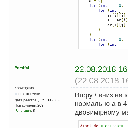
    a 
=
0
;
shift down \nchoice:"
for
(
int
 i 
=
0
;
 i
            cin 
>>
 ch
for
(
int
 j 
=
}
            ar
[
i
][
j
]
if
(
cho 
==
2
)
{
            a 
=
 ar
[
i
]
        cout 
<<
"shif
            ar
[
i
][
j
]
        cin 
>>
 shift
;
}
for
(
int
 f 
=
}
for
(
int
 
for
(
int
 i 
=
0
;
 i
for
(
for
(
int
 j 
=
      
            cout 
<<
 s
           
}
           
        cout 
<<
"\n"
;
}
}
}
22.08.2018 16
Parsifal
    cout 
<<
"0 - exit
}
down \nchoice:"
;
for
(
int
 i 
=
(22.08.2018 1
    cin 
>>
 cho
;
for
(
int
 
for
(;
cho 
>
0
&&
 
                cout 
if
(
cho 
==
1
)
Користувач
}
            cout 
<<
"
Вгору / вниз неп
            cout 
<<
"
Поза форумом
            cin 
>>
 sh
}
Дата реєстрації:
21.08.2018
нормально а в 4
for
(
int
 
        cout 
<<
"0 - 
Повідомлень:
209
for
(
down \nchoice:"
;
двовимірному ма
Репутація
:
8
f
        cin 
>>
 cho
;
}
}
#include
<iostream>
    system
(
"pause"
);