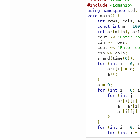
            cin 
>>
 ch
#include
<iomanip>
}
using
namespace
 std
;
}
void
 main
()
{
    system
(
"pause"
);
int
 rows
,
 cols
,
 a
}
const
int
 m 
=
100
int
 ar
[
m
][
n
],
 ar1
    cout 
<<
"Enter ro
    cin 
>>
 rows
;
    cout 
<<
"Enter co
    cin 
>>
 cols
;
    srand
(
time
(
0
));
for
(
int
 i 
=
0
;
 i
        ar1
[
i
]
=
 a
;
        a
++;
}
    a 
=
0
;
for
(
int
 i 
=
0
;
 i
for
(
int
 j 
=
            ar
[
i
][
j
]
            a 
=
 ar
[
i
]
            ar
[
i
][
j
]
}
}
for
(
int
 i 
=
0
;
 i
for
(
int
 j 
=
            cout 
<<
 s