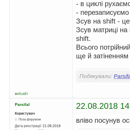
}
- в циклі рухаєм
}
for
(
int
 
- перезаписуємо
for
(
Зсув на shift - ц
     
}
Зсув матриці на 
                cout 
}
shift.
            cout 
<<
"
shift down \n"
;
Всього потрійний
            cin 
>>
 ch
ще й затіненням 
}
}
    system
(
"pause"
);
}
Подякували:
Parsifa
вебсайт
22.08.2018 14
Parsifal
Користувач
вліво посунув ос
Поза форумом
Дата реєстрації:
21.08.2018