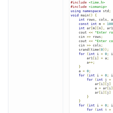
#include
<time.h>
}
}
#include
<iomanip>
}
using
namespace
 std
;
}
void
 main
()
{
for
(
int
 
int
 rows
,
 cols
,
 a
for
(
const
int
 m 
=
100
     
int
 ar
[
m
][
n
],
 ar1
}
    cout 
<<
"Enter ro
                cout 
    cin 
>>
 rows
;
}
    cout 
<<
"Enter co
            cout 
<<
"
    cin 
>>
 cols
;
shift down \nchoice:"
    srand
(
time
(
0
));
            cin 
>>
 ch
for
(
int
 i 
=
0
;
 i
for
(
int
 
        ar1
[
i
]
=
 a
;
for
(
        a
++;
f
}
    a 
=
0
;
for
(
int
 i 
=
0
;
 i
for
(
int
 j 
=
}
            ar
[
i
][
j
]
}
            a 
=
 ar
[
i
]
}
            ar
[
i
][
j
]
}
}
if
(
cho 
==
2
)
{
}
        cout 
<<
"shif
for
(
int
 i 
=
0
;
 i
        cin 
>>
 shift
;
for
(
int
 j 
=
for
(
int
 f 
=