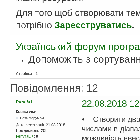
Для того щоб створювати те
потрібно
Зареєструватись
.
Український форум програ
→
Допоможіть з сортуванн
Сторінки
1
Повідомлення: 12
22.08.2018 12
Parsifal
Користувач
⦁ Створити дво
Поза форумом
Дата реєстрації:
21.08.2018
числами в діапаз
Повідомлень:
209
можливість ввест
Репутація
:
8