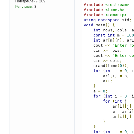
Повідомлень:
209
#include
<iostream>
Репутація
:
8
#include
<time.h>
#include
<iomanip>
using
namespace
 std
;
void
 main
()
{
int
 rows
,
 cols
,
 a
const
int
 m 
=
100
int
 ar
[
m
][
n
],
 ar1
    cout 
<<
"Enter ro
    cin 
>>
 rows
;
    cout 
<<
"Enter co
    cin 
>>
 cols
;
    srand
(
time
(
0
));
for
(
int
 i 
=
0
;
 i
        ar1
[
i
]
=
 a
;
        a
++;
}
    a 
=
0
;
for
(
int
 i 
=
0
;
 i
for
(
int
 j 
=
            ar
[
i
][
j
]
            a 
=
 ar
[
i
]
            ar
[
i
][
j
]
}
}
for
(
int
 i 
=
0
;
 i