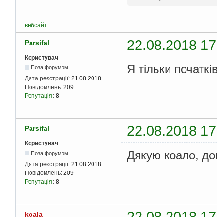
}
shift down \nchoice:"
}
            cin 
>>
 ch
    system
(
"pause"
);
for
(
int
 
вебсайт
}
for
(
f
22.08.2018 17
Parsifal
Користувач
Я тільки початкі
Поза форумом
}
Дата реєстрації:
21.08.2018
}
Повідомлень:
209
}
Репутація
:
8
}
if
(
cho 
==
2
)
            cout 
<<
"
            cin 
>>
 sh
22.08.2018 17
Parsifal
for
(
int
 
for
(
Користувач
f
Дякую коало, до
Поза форумом
Дата реєстрації:
21.08.2018
Повідомлень:
209
}
Репутація
:
8
}
}
for
(
int
 
22.08.2018 17
for
(
koala