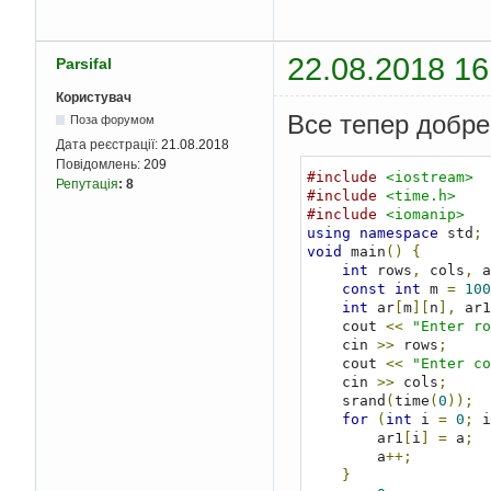
}
        cout 
<<
"\n"
;
}
22.08.2018 16
Parsifal
    cout 
<<
"0 - exit
down \nchoice:"
;
Користувач
    cin 
>>
 cho
;
Все тепер добре
Поза форумом
for
(;
cho 
>
0
&&
 
if
(
cho 
==
1
)
Дата реєстрації:
21.08.2018
            cout 
<<
"
Повідомлень:
209
#include
<iostream>
            cin 
>>
 sh
Репутація
:
8
#include
<time.h>
for
(
int
 
#include
<iomanip>
for
(
using
namespace
 std
;
f
void
 main
()
{
int
 rows
,
 cols
,
 a
const
int
 m 
=
100
int
 ar
[
m
][
n
],
 ar1
}
    cout 
<<
"Enter ro
}
    cin 
>>
 rows
;
}
    cout 
<<
"Enter co
for
(
int
 
    cin 
>>
 cols
;
for
(
    srand
(
time
(
0
));
     
for
(
int
 i 
=
0
;
 i
}
        ar1
[
i
]
=
 a
;
                cout 
        a
++;
}
}
            cout 
<<
"