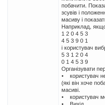
побачити. Показ
зсувів і положен
масиву і показат
Наприклад, якщ
1 2 0 4 5 3
4 5 3 9 0 1
і користувач ви
5 3 1 2 0 4
0 1 4 5 3 9
Організувати пер
⦁ користувач не 
(які він хоче поб
масиві.
⦁ користувач мо
⦁ Вихід.