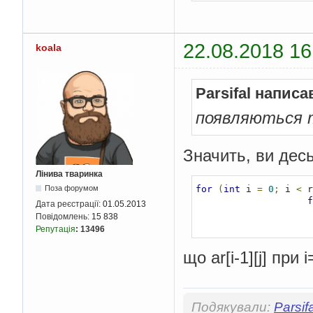
            cout 
<<
 s
for
(
int
 
}
for
(
        cout 
<<
"\n"
;
      
}
           
22.08.2018 16
koala
    cout 
<<
"0 - exit
           
down \nchoice:"
;
}
    cin 
>>
 cho
;
}
for
(;
cho 
>
0
&&
 
}
Parsifal написа
if
(
cho 
==
1
)
for
(
int
 i 
=
            cout 
<<
"
for
(
int
 
появляються т
            cin 
>>
 sh
                cout 
for
(
int
 
}
for
(
            cout 
<<
"
Значить, ви десь
f
}
        cout 
<<
"0 - 
Лінива тваринка
down \nchoice:"
;
for
(
int
 i 
=
0
;
 i 
<
 r
Поза форумом
        cin 
>>
 cho
;
f
}
Дата реєстрації:
01.05.2013
for
(
int
 f 
=
}
Повідомлень:
15 838
for
(
int
 
}
Репутація
:
13496
for
(
for
(
int
 
      
for
(
що ar[i-1][j] при
           
     
           
}
}
                cout 
}
}
}
Подякували:
Parsifa
            cout 
<<
"