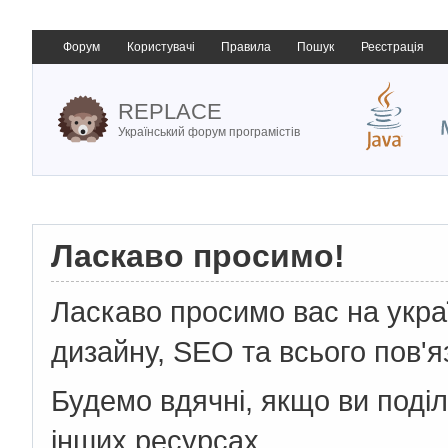
Форум
Користувачі
Правила
Пошук
Реєстрація
REPLACE
Український форум програмістів
Ласкаво просимо!
Ласкаво просимо вас на укр
дизайну, SEO та всього пов'я
Будемо вдячні, якщо ви поді
інших ресурсах.