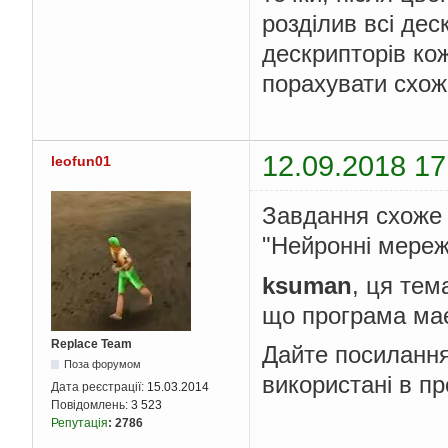
розділив всі дес
дескрипторів ко
порахувати схож
12.09.2018 17
leofun01
Завдання схоже 
"Нейронні мережі
ksuman
, ця тем
що програма має
Replace Team
Дайте посилання
Поза форумом
використані в пр
Дата реєстрації:
15.03.2014
Повідомлень:
3 523
Репутація
:
2786