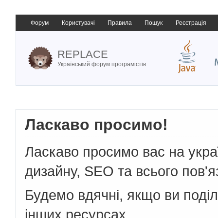
Форум
Користувачі
Правила
Пошук
Реєстрація
REPLACE
Український форум програмістів
Ласкаво просимо!
Ласкаво просимо вас на укр
дизайну, SEO та всього пов'я
Будемо вдячні, якщо ви поді
інших ресурсах.