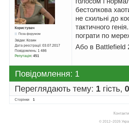
голосом і нормал
бестолкова хаот
не схильні до ко
тактичного генія
Користувач
пограти по мере
Поза форумом
Звідки:
Козин
Або в Battlefield
Дата реєстрації:
03.07.2017
Повідомлень:
1 486
Репутація
:
451
Повідомлення: 1
Переглядають тему:
1
гість,
Сторінки
1
Контакти
© 2012–2026 Украї