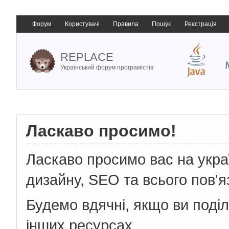
Форум
Користувачі
Правила
Пошук
Реєстрація
REPLACE
Український форум програмістів
Ласкаво просимо!
Ласкаво просимо вас на укр
дизайну, SEO та всього пов'я
Будемо вдячні, якщо ви поді
інших ресурсах.