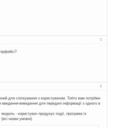
5
терфейсі?
6
ний для спілкування з користувачем. Тобто вам потрібен
и введення-виведення для передачі інформації з одного в
у модель - користувач продукує події, програма їх
(всі назви умовні)