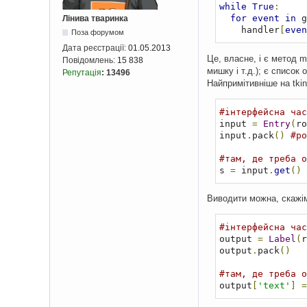
while
True
:
for
event
in
 g
Лінива тваринка
    handler
[
even
Поза форумом
Дата реєстрації:
01.05.2013
Це, власне, і є метод 
Повідомлень:
15 838
мишку і т.д.); є список 
Репутація
:
13496
Найпримітивніше на tkin
#інтерфейсна час
input 
=
Entry
(
ro
input
.
pack
()
#ро
#там, де треба о
s 
=
 input
.
get
()
Виводити можна, скажім
#інтерфейсна час
output 
=
Label
(
r
output
.
pack
()
#там, де треба о
output
[
'text'
]
=