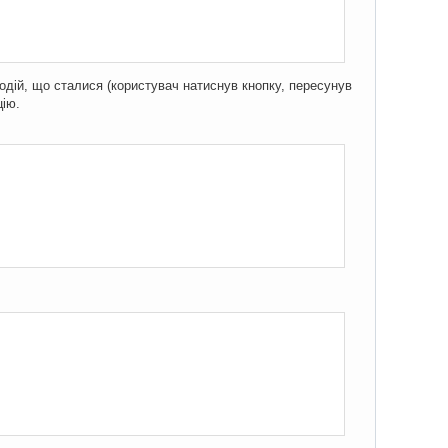
подій, що сталися (користувач натиснув кнопку, пересунув
цію.