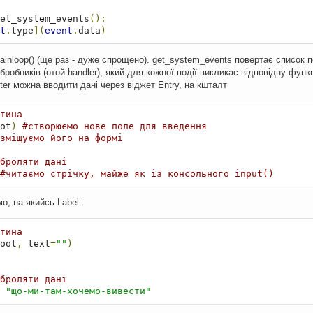
et_system_events
():
t
.
type
](
event
.
data
)
mainloop() (ще раз - дуже спрощено). get_system_events повертає список 
обробників (отой handler), який для кожної події викликає відповідну функ
ter можна вводити дані через віджет Entry, на кшталт
тина
ot
)
#створюємо нове поле для введення
зміщуємо його на формі
броляти дані
#читаємо стрічку, майже як із консольного input()
о, на якийсь Label:
тина
oot
,
 text
=
""
)
броляти дані
"що-ми-там-хочемо-вивести"