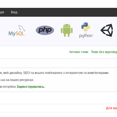
ція
Вхід
Активні теми
Теми без відпові
, веб-дизайну, SEO та всього пов'язаного з інтернетом та комп'ютерами.
.ua на інших ресурсах.
ам потрібно
Зареєструватись
.
Для ві