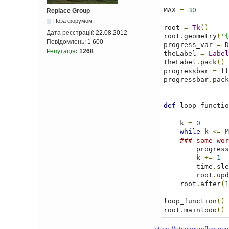
MAX 
=
30
Replace Group
Поза форумом
root 
=
Tk
()
Дата реєстрації:
22.08.2012
root
.
geometry
(
'{
Повідомлень:
1 600
progress_var 
=
D
Репутація
:
1268
theLabel 
=
Label
theLabel
.
pack
()
progressbar 
=
 tt
progressbar
.
pack
def
 loop_functio
    k 
=
0
while
 k 
<=
 M
### some wor
        progr
        k 
+=
1
        time
.
sle
        root
.
upd
    root
.
after
(
1
loop_function
()
root
.
mainloop
()