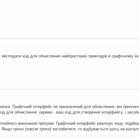
 виглядати код для обчислення найпростіших прикладів в графічному ін
ачка. Графічний інтерфейс не призначений для обчислення, він призначе
од для обчислення, окремо - ваш код для створення інтерфейсу, і засоб
 лінійного виконання програм. Графічний інтерфейс реалізує іншу, подійн
 Якщо трохи (зовсім трохи) заглибитися, то відбувається щось на кшталт 