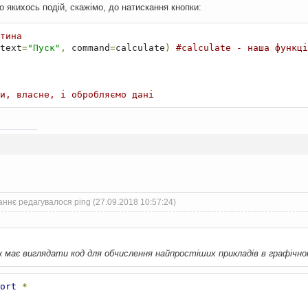
до якихось подій, скажімо, до натискання кнопки:
тина
text
=
"Пуск"
,
 command
=
calculate
)
#calculate - наша функці
и, власне, і обробляємо дані
ннє редагувалося ping (27.09.2018 10:57:24)
 має виглядати код для обчислення найпростіших прикладів в графічн
ort
*