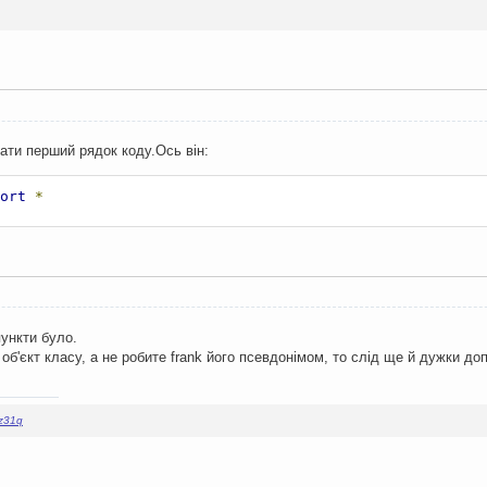
вати перший рядок коду.Ось він:
ort
*
пункти було.
об'єкт класу, а не робите frank його псевдонімом, то слід ще й дужки до
z31q