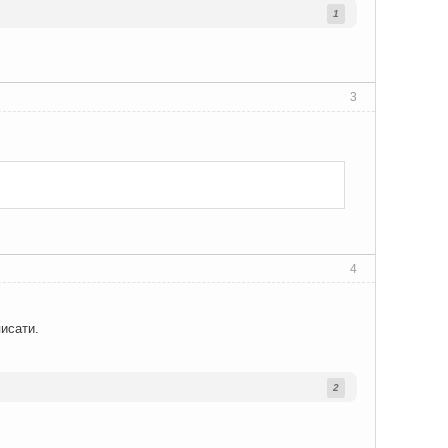
1
3
4
писати.
2