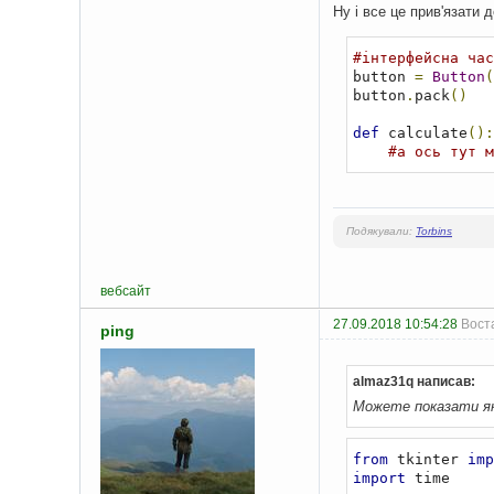
Ну і все це прив'язати 
#інтерфейсна час
button 
=
Button
(
button
.
pack
()
def
 calculate
():
#а ось тут м
Подякували:
Torbins
вебсайт
27.09.2018 10:54:28
Воста
ping
almaz31q написав:
Можете показати як
from
 tkinter 
imp
import
 time
