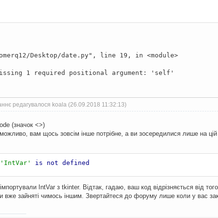
merq12/Desktop/date.py", line 19, in <module>
issing 1 required positional argument: 'self'
ннє редагувалося koala (26.09.2018 11:32:13)
ode (значок <>)
 можливо, вам щось зовсім інше потрібне, а ви зосередилися лише на цій
'IntVar'
is
not
defined
е імпортували IntVar з tkinter. Відтак, гадаю, ваш код відрізняється від т
ви вже зайняті чимось іншим. Звертайтеся до форуму лише коли у вас зак