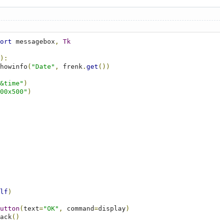
ort
 messagebox
,
Tk
):
howinfo
(
"Date"
,
 frenk
.
get
())
&time"
)
00x500"
)
lf
)
utton
(
text
=
"OK"
,
 command
=
display
)
ack
()