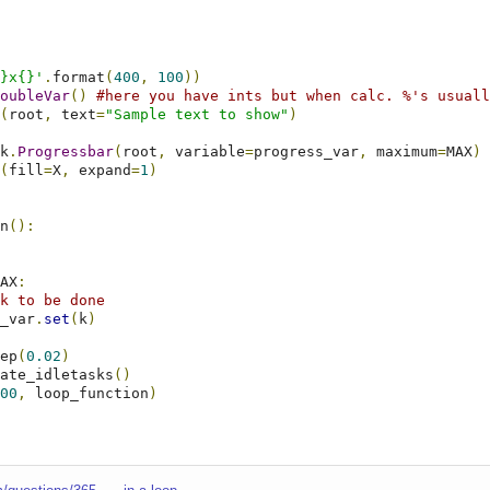
}x{}'
.
format
(
400
,
100
))
oubleVar
()
#here you have ints but when calc. %'s usuall
(
root
,
 text
=
"Sample text to show"
)
k
.
Progressbar
(
root
,
 variable
=
progress_var
,
 maximum
=
MAX
)
(
fill
=
X
,
 expand
=
1
)
n
():
AX
:
k to be done
ess_var
.
set
(
k
)
ep
(
0.02
)
ate_idletasks
()
00
,
 loop_function
)