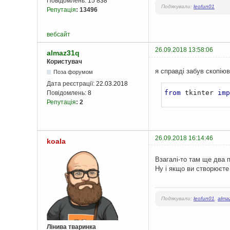
Повідомлень:
15 838
Подякували:
leofun01
Репутація
:
13496
вебсайт
26.09.2018 13:58:06
almaz31q
Користувач
я справді забув скопію
Поза форумом
Дата реєстрації:
22.03.2018
from
 tkinter 
imp
Повідомлень:
8
Репутація
:
2
26.09.2018 16:14:46
koala
Взагалі-то там ще два 
Ну і якщо ви створюєте 
Подякували:
leofun01
,
alma
Лінива тваринка