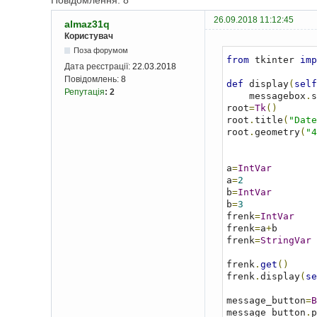
Повідомлення: 8
26.09.2018 11:12:45
almaz31q
Користувач
Поза форумом
from
 tkinter 
imp
Дата реєстрації:
22.03.2018
Повідомлень:
8
def
 display
(
self
Репутація
:
2
    messagebox
.
s
root
=
Tk
()
root
.
title
(
"Date
root
.
geometry
(
"4
a
=
IntVar
a
=
2
b
=
IntVar
b
=
3
frenk
=
IntVar
frenk
=
a
+
b

frenk
=
StringVar
frenk
.
get
()
frenk
.
display
(
se
message_button
=
B
message_button
.
p