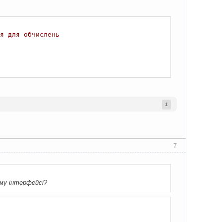
я для обчислень
1
7
ому інтерфейсі?