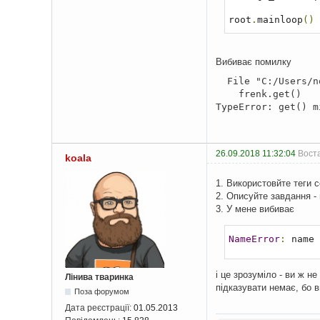
root
.
mainloop
()
Вибиває помилку
File "C:/Users/no
frenk.get()
TypeError: get() m
26.09.2018 11:32:04
Воста
koala
1. Використовйте теги c
2. Описуйте завдання -
3. У мене вибиває
NameError
:
 name 
і це зрозуміло - ви ж н
Лінива тваринка
підказувати немає, бо 
Поза форумом
Дата реєстрації:
01.05.2013