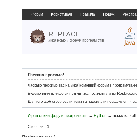
Форум
Користувачі
Правила
Пошук
Реєстра
REPLACE
Український форум програмістів
Ласкаво просимо!
Ласкаво просимо вас на україномовний форум з програмування
Будемо вдячні, якщо ви поділитись посиланням на Replace.org
Для того щоб створювати теми та надсилати повідомлення в
Український форум програмістів
→
Python
→
помилка self
Сторінки
1