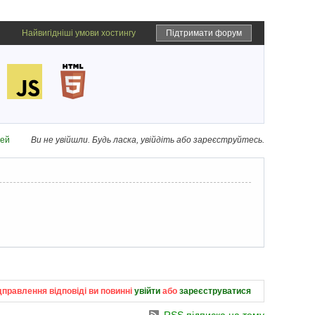
Найвигідніші умови хостингу
Підтримати форум
дей
Ви не увійшли.
Будь ласка, увійдіть або зареєструйтесь.
дправлення відповіді ви повинні
увійти
або
зареєструватися