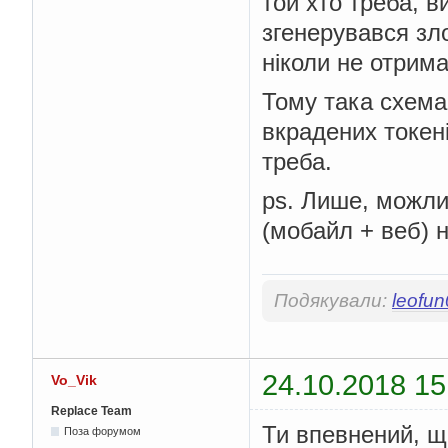
той хто треба, в
згенерувався зл
ніколи не отрим
Тому така схема
вкрадених токені
треба.
ps. Лише, можли
(мобайл + веб) 
Подякували:
leofu
24.10.2018 15
Vo_Vik
Replace Team
Ти впевнений, що
Поза форумом