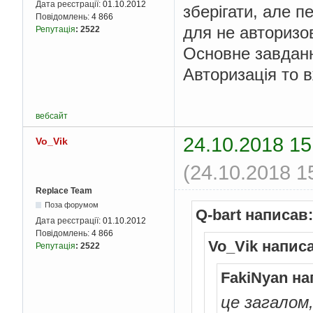
Дата реєстрації:
01.10.2012
зберігати, але п
Повідомлень:
4 866
для не авторизов
Репутація
:
2522
Основне завданн
Авторизація то 
вебсайт
24.10.2018 15
Vo_Vik
(24.10.2018 1
Replace Team
Поза форумом
Q-bart написав:
Дата реєстрації:
01.10.2012
Повідомлень:
4 866
Vo_Vik напис
Репутація
:
2522
FakiNyan на
це загалом,