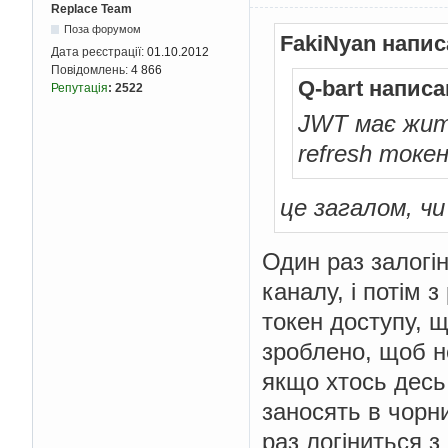
Replace Team
Поза форумом
FakiNyan напис
Дата реєстрації:
01.10.2012
Повідомлень:
4 866
Q-bart написа
Репутація
:
2522
JWT має жити
refresh токен
це загалом, чи
Один раз залогі
каналу, і потім
токен доступу, щ
зроблено, щоб не
якщо хтось десь
заносять в чорн
раз логіниться з