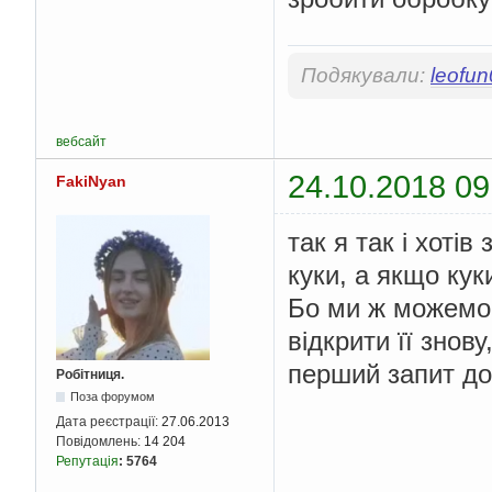
Подякували:
leofu
вебсайт
24.10.2018 09
FakiNyan
так я так і хоті
куки, а якщо кук
Бо ми ж можемо з
відкрити її знов
перший запит до
Робітниця.
Поза форумом
Дата реєстрації:
27.06.2013
Повідомлень:
14 204
Репутація
:
5764