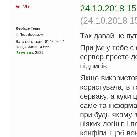
24.10.2018 15
Vo_Vik
(24.10.2018 1
Replace Team
Так давай не пу
Поза форумом
Дата реєстрації:
01.10.2012
При jwt у тебе є
Повідомлень:
4 866
Репутація
:
2522
сервер просто до
підписів.
Якщо використов
користувача, в т
серваку, а куки 
саме та інформац
при будь якому 
ніяких логінів і
конфіги, щоб вон