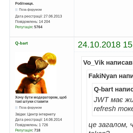
Робітниця.
Поза форумом
Дата реєстрації:
27.06.2013
Повідомлень:
14 204
Репутація
:
5764
24.10.2018 15
Q-bart
Vo_Vik написав
FakiNyan нап
Q-bart напи
Хочу бути модератором, щоб
JWT має жи
такі штуки ставити
refresh ток
Поза форумом
Звідки:
Центр інтернету
Дата реєстрації:
14.06.2014
це загалом, ч
Повідомлень:
1 726
Репутація
:
718