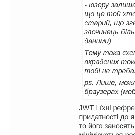
- юзеру залиш
що це той хто
старий, що зг
злочинець біл
даними)
Тому така схе
вкрадених ток
тобі не треба
ps. Лише, мож
браузерах (мо
JWT і їхні рефре
придатності до я
то його заносять
мінімізується ро