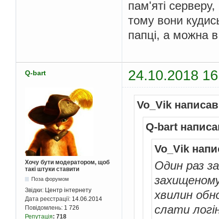
пам'яті серверу,
тому вони кудись
папці, а можна в
24.10.2018 16
Q-bart
Vo_Vik написав
Q-bart написа
Vo_Vik напи
Хочу бути модератором, щоб
Один раз за
такі штуки ставити
захищеному
Поза форумом
Звідки:
Центр інтернету
хвилин обн
Дата реєстрації:
14.06.2014
слати логі
Повідомлень:
1 726
Репутація
:
718