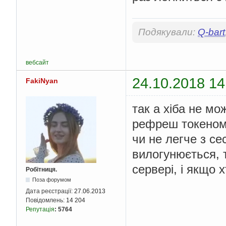
Подякували:
Q-bart
вебсайт
24.10.2018 14
FakiNyan
так а хіба не мо
рефреш токеном,
чи не легче з с
вилогунюється, 
сервері, і якщо х
Робітниця.
Поза форумом
Дата реєстрації:
27.06.2013
Повідомлень:
14 204
Репутація
:
5764