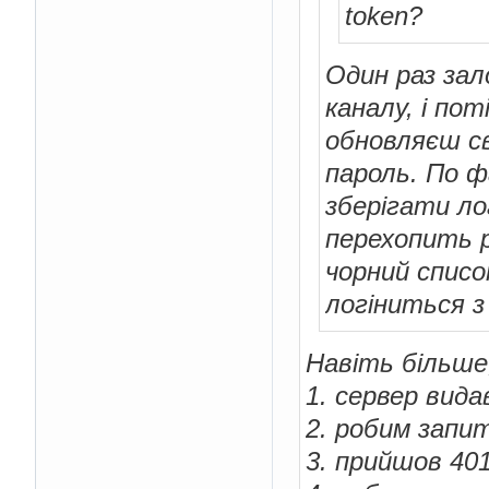
token?
Один раз зал
каналу, і по
обновляєш св
пароль. По ф
зберігати лог
перехопить 
чорний списо
логіниться з 
Навіть більше,
1. сервер вида
2. робим запи
3. прийшов 40