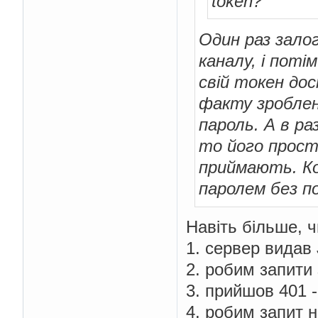
token?
Один раз залог
каналу, і пот
свій токен дос
факту зроблено
пароль. А в р
то його прост
приймають. Ко
паролем без по
Навіть більше, ч
1. сервер видав 
2. робим запити
3. прийшов 401 
4. робим запит н