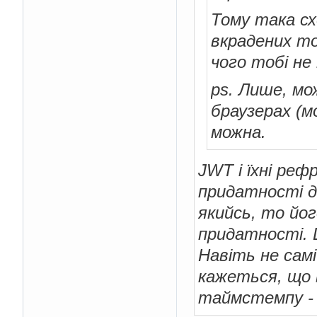
Тому така сх
вкрадених то
чого тобі не
ps. Лише, мо
браузерах (м
можна.
JWT і їхні реф
придатності д
якийсь, то йог
придатності. 
Навіть не сам
кажеться, що 
таймстемпу - 