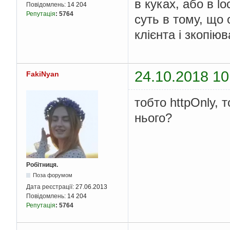
в куках, або в l
Повідомлень:
14 204
Репутація
:
5764
суть в тому, що 
клієнта і зкопію
24.10.2018 10
FakiNyan
тобто httpOnly, 
нього?
Робітниця.
Поза форумом
Дата реєстрації:
27.06.2013
Повідомлень:
14 204
Репутація
:
5764