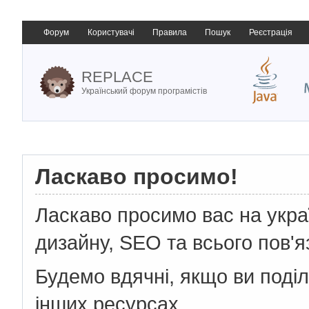
Форум
Користувачі
Правила
Пошук
Реєстрація
REPLACE
Український форум програмістів
Ласкаво просимо!
Ласкаво просимо вас на укр
дизайну, SEO та всього пов'я
Будемо вдячні, якщо ви поді
інших ресурсах.