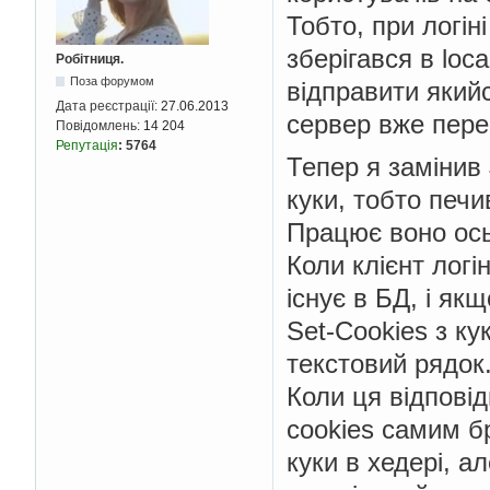
Тобто, при логін
зберігався в loca
Робітниця.
Поза форумом
відправити якийс
Дата реєстрації:
27.06.2013
сервер вже перев
Повідомлень:
14 204
Репутація
:
5764
Тепер я замінив 
куки, тобто печив
Працює воно ось
Коли клієнт логі
існує в БД, і як
Set-Cookies з ку
текстовий рядок
Коли ця відповід
cookies самим бр
куки в хедері, ал