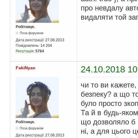
про невдалу авто
видаляти той за
Робітниця.
Поза форумом
Дата реєстрації:
27.06.2013
Повідомлень:
14 204
Репутація
:
5764
24.10.2018 10
FakiNyan
чи то ви кажете,
безпеку? а що т
було просто зкоп
Та й в будь-яком
що дозволяло б 
Робітниця.
Поза форумом
ні, а для цього 
Дата реєстрації:
27.06.2013