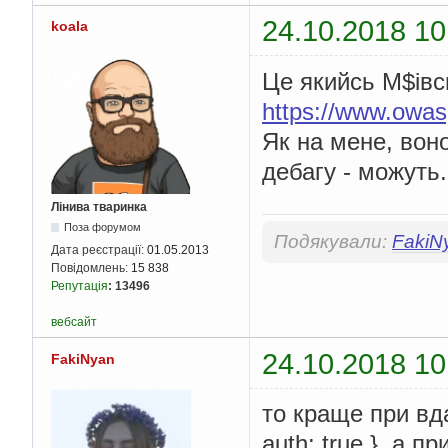
24.10.2018 10
koala
Це якийсь M$івськ
https://www.owas
Як на мене, воно
дебагу - можуть
Лінива тваринка
Поза форумом
Подякували:
FakiN
Дата реєстрації:
01.05.2013
Повідомлень:
15 838
Репутація
:
13496
вебсайт
24.10.2018 10
FakiNyan
то краще при вда
auth: true }, а 