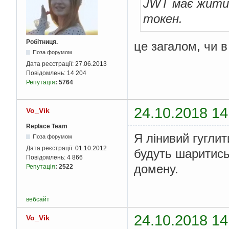
JWT має жити 1
токен.
Робітниця.
це загалом, чи в 
Поза форумом
Дата реєстрації:
27.06.2013
Повідомлень:
14 204
Репутація
:
5764
24.10.2018 14
Vo_Vik
Replace Team
Я лінивий гуглит
Поза форумом
Дата реєстрації:
01.10.2012
будуть шаритись 
Повідомлень:
4 866
домену.
Репутація
:
2522
вебсайт
24.10.2018 14
Vo_Vik