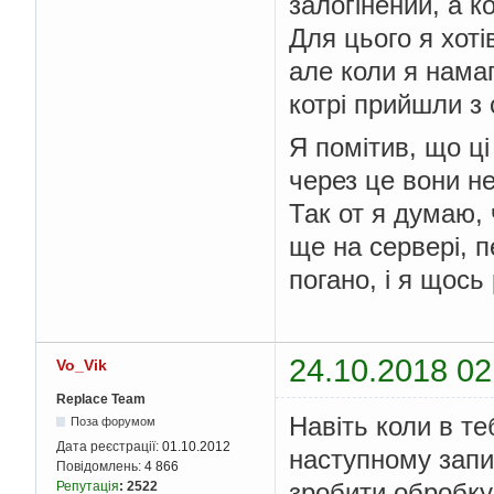
залогінений, а ко
Для цього я хоті
але коли я намаг
котрі прийшли з 
Я помітив, що ці
через це вони не
Так от я думаю,
ще на сервері, п
погано, і я щос
24.10.2018 02
Vo_Vik
Replace Team
Навіть коли в те
Поза форумом
Дата реєстрації:
01.10.2012
наступному запи
Повідомлень:
4 866
зробити обробку
Репутація
:
2522