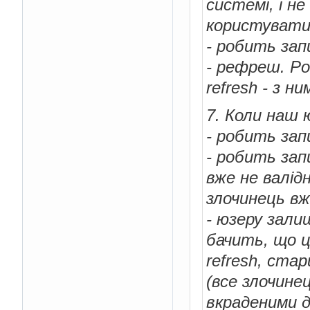
системі, і не
користувати
- робить зап
- рефреш. Ро
refresh - з 
7. Коли наш 
- робить зап
- робить за
вже не валід
злочинець вж
- юзеру зали
бачить, що 
refresh, ста
(все злочине
вкраденими 