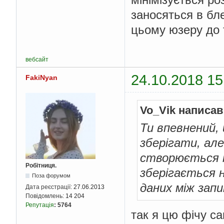
заносяться в бл
цьому юзеру до 
вебсайт
24.10.2018 15
FakiNyan
Vo_Vik написав
Ти впевнений, 
зберігати, але
створюється і
Робітниця.
зберігається н
Поза форумом
даних між зап
Дата реєстрації:
27.06.2013
Повідомлень:
14 204
Репутація
:
5764
так я цю фічу са