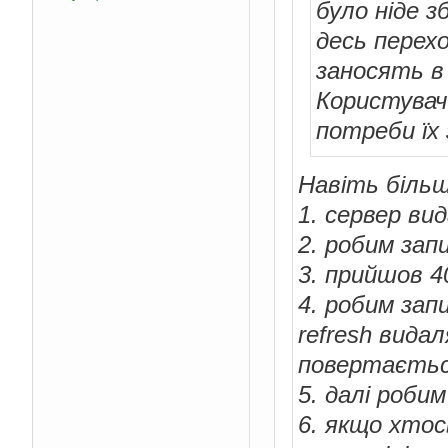
було ніде з
десь перех
заносять в
Користувач 
потреби їх 
Навіть більш
1. сервер вид
2. робим зап
3. прийшов 
4. робим зап
refresh вида
повертаєтьс
5. далі роби
6. якщо хтос