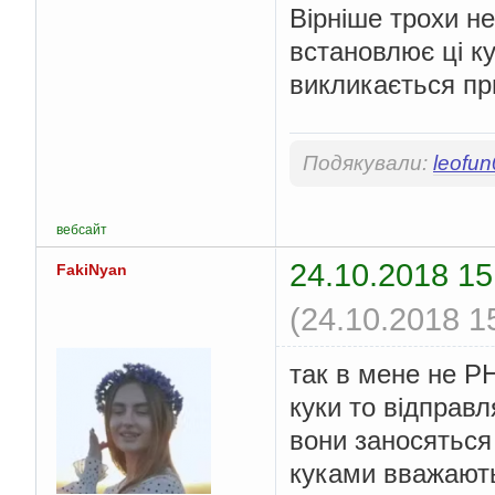
Вірніше трохи не
встановлює ці к
викликається при
Подякували:
leofu
вебсайт
24.10.2018 15
FakiNyan
(24.10.2018 1
так в мене не PH
куки то відправл
вони заносяться 
куками вважают