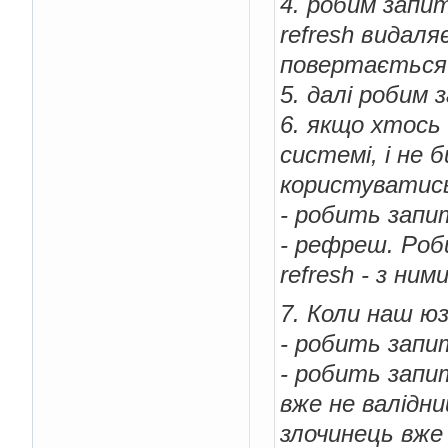
4. робим запит
refresh видаля
повертається 
5. далі робим 
6. якщо хтось 
системі, і не 
користуватись
- робить запи
- рефреш. Роби
refresh - з ни
7. Коли наш юз
- робить запит
- робить запи
вже не валідни
злочинець вже