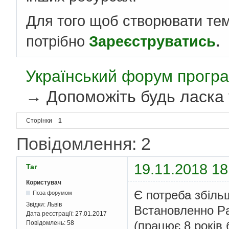
Для того щоб створювати те
потрібно
Зареєструватись
.
Український форум програ
→
Допоможіть будь ласка у
Сторінки
1
Повідомлення: 2
19.11.2018 18
Tar
Користувач
Є потреба збіль
Поза форумом
Звідки:
Львів
Встановленно P
Дата реєстрації:
27.01.2017
(працює 8 років 
Повідомлень:
58