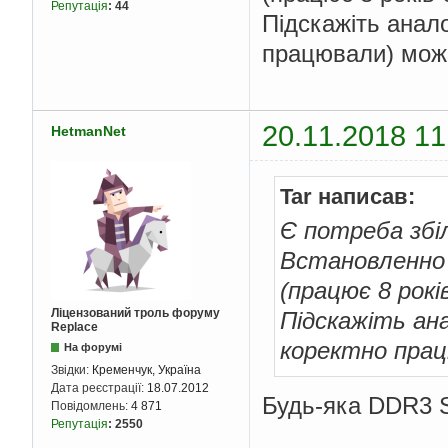
Репутація
:
44
Підскажіть анал
працювали) можн
20.11.2018 11
HetmanNet
Tar написав:
Є потреба зб
Встановленно 
(працює 8 рокі
Ліцензований троль форуму
Підскажіть ан
Replace
коректно працю
На форумі
Звідки:
Кременчук, Україна
Дата реєстрації:
18.07.2012
Будь-яка DDR3 S
Повідомлень:
4 871
Репутація
:
2550