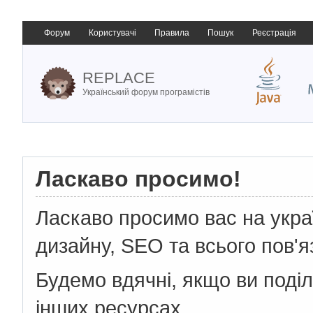
Форум
Користувачі
Правила
Пошук
Реєстрація
REPLACE
Український форум програмістів
Ласкаво просимо!
Ласкаво просимо вас на укр
дизайну, SEO та всього пов'я
Будемо вдячні, якщо ви поді
інших ресурсах.