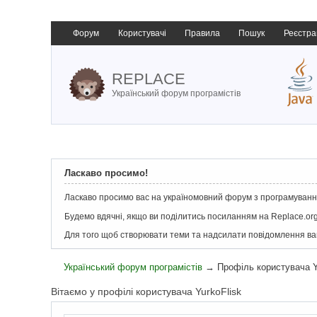
Форум
Користувачі
Правила
Пошук
Реєстра
REPLACE
Український форум програмістів
Ласкаво просимо!
Ласкаво просимо вас на україномовний форум з програмування
Будемо вдячні, якщо ви поділитись посиланням на Replace.org
Для того щоб створювати теми та надсилати повідомлення в
Український форум програмістів
→
Профіль користувача Y
Вітаємо у профілі користувача YurkoFlisk