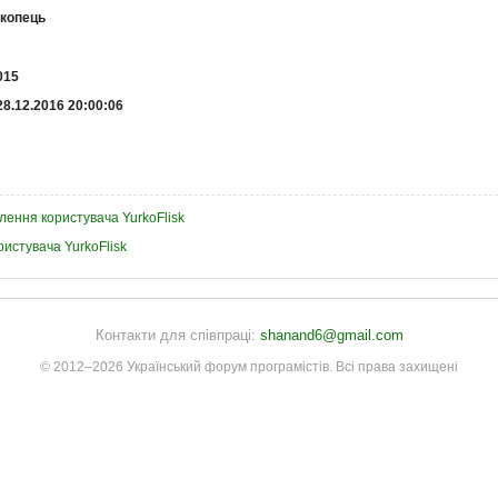
копець
015
28.12.2016 20:00:06
лення користувача YurkoFlisk
ристувача YurkoFlisk
Контакти для співпраці:
shanand6@gmail.com
© 2012–2026 Український форум програмістів. Всі права захищені