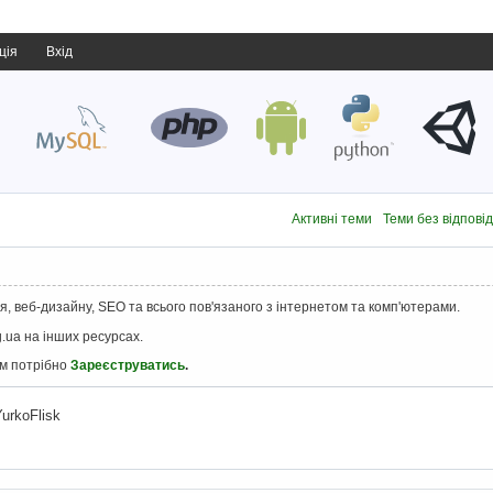
ція
Вхід
Активні теми
Теми без відпові
, веб-дизайну, SEO та всього пов'язаного з інтернетом та комп'ютерами.
.ua на інших ресурсах.
ам потрібно
Зареєструватись
.
urkoFlisk