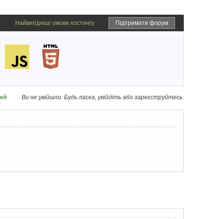
Найвигідніші умови хостингу
Підтримати форум
дей
Ви не увійшли.
Будь ласка, увійдіть або зареєструйтесь.