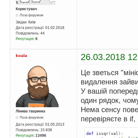
Користувач
Поза форумом
Звідки:
Київ
Дата реєстрації:
01.02.2018
Повідомлень:
44
Репутація
:
6
26.03.2018 12
koala
Це зветься "міні
видалення зайви
У вашій попередн
один рядок, чому
Нема сенсу пове
Лінива тваринка
перевіряєте в if
Поза форумом
Дата реєстрації:
01.05.2013
Повідомлень:
15 838
def
 issqr
(
val
):
Репутація
:
13496