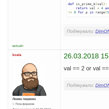
def
 is_prime_6
(
val
):
return
 val 
>
4
an
!=
0
for
 p 
in
 range
(
5
Подякували:
DimO
вебсайт
26.03.2018 15
koala
val == 2 or val == 
Подякували:
DimO
Лінива тваринка
Поза форумом