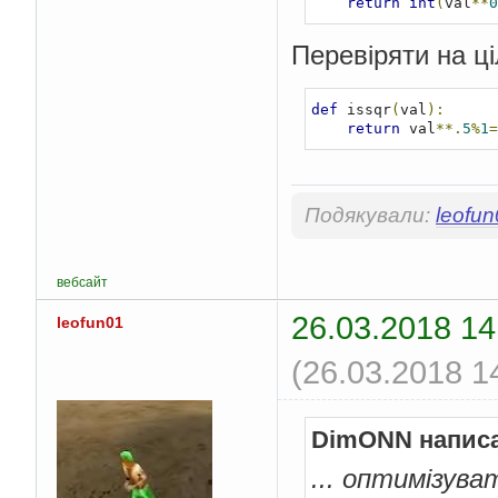
return
int
(
val
**
0
Перевіряти на ці
def
 issqr
(
val
):
return
 val
**.
5
%
1
=
Подякували:
leofu
вебсайт
26.03.2018 14
leofun01
(26.03.2018 1
DimONN напис
... оптимізува