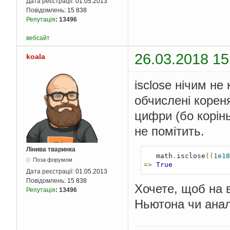
Дата реєстрації:
01.05.2013
Повідомлень:
15 838
Репутація
:
13496
вебсайт
26.03.2018 15
koala
isclose нічим не
обчислені корен
цифри (бо корінь
не помітить.
Лінива тваринка
   math
.
isclose
((
1e18
Поза форумом
=>
True
Дата реєстрації:
01.05.2013
Повідомлень:
15 838
Хочете, щоб на 
Репутація
:
13496
Ньютона чи анал