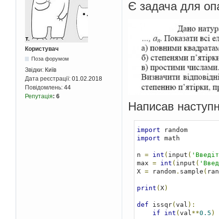
Є задача для оп
Користувач
Поза форумом
Звідки:
Київ
Дата реєстрації:
01.02.2018
Повідомлень:
44
Репутація
:
6
Написав наступн
import
import
 math

n 
=
int
(
input
(
'Введіт
max 
=
int
(
input
(
'Введ
X 
=
 random
.
sample
(
ran
print
(
X
)
def
 issqr
(
val
):
if
int
(
val
**
0.5
)