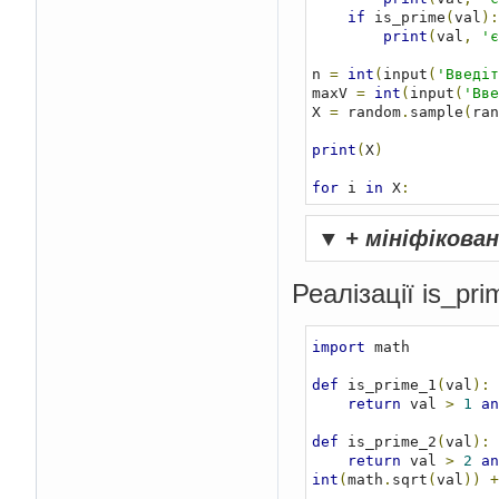
if
 is_prime
(
val
):
print
(
val
,
'є
n 
=
int
(
input
(
'Введіт
maxV 
=
int
(
input
(
'Вве
X 
=
 random
.
sample
(
ran
print
(
X
)
for
 i 
in
 X
:
    check_value
(
i
)
▼
+ мініфікова
Реалізації is_pr
import
 math

def
 is_prime_1
(
val
):
return
 val 
>
1
an
def
 is_prime_2
(
val
):
return
 val 
>
2
an
int
(
math
.
sqrt
(
val
))
+