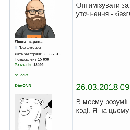
Оптимізувати за
print
(
i
,
'є ст
if
 isprime
(
i
):
уточнення - безг
print
(
i
,
'є пр
for
 i 
in
 range
(
0
,
len
(
    check_value
(
X
[
i
])
Лінива тваринка
Поза форумом
Дата реєстрації:
01.05.2013
Повідомлень:
15 838
Репутація
:
13496
вебсайт
26.03.2018 09
DimONN
В моєму розумінн
коді. Я на цьому 