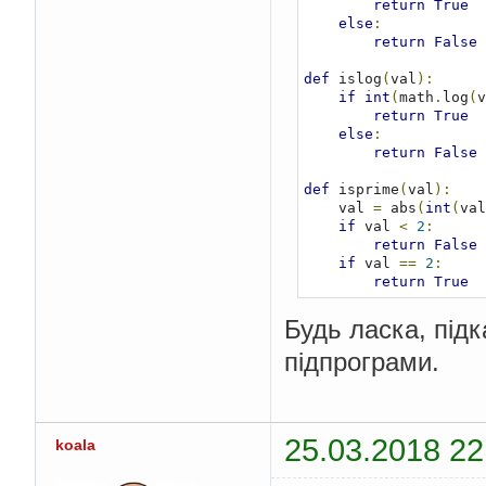
return
True
else
:
return
False
def
 islog
(
val
):
if
int
(
math
.
log
(
v
return
True
else
:
return
False
def
 isprime
(
val
):
    val 
=
 abs
(
int
(
val
if
 val 
<
2
:
return
False
if
 val 
==
2
:
return
True
if
not
 val 
&
1
:
return
False
Будь ласка, під
for
 x 
in
 range
(
3
,
підпрограми.
if
 val 
%
 x 
==
return
Fa
return
True
def
 check_value
(
i
):
25.03.2018 22
koala
if
 issqr
(
i
):
print
(
i
,
'є кв
if
 islog
(
i
):