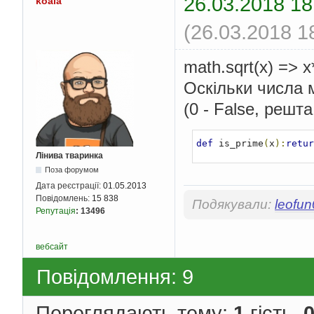
26.03.2018 18
koala
(26.03.2018 1
math.sqrt(x) => x
Оскільки числа 
(0 - False, решта
def
 is_prime
(
x
):
retur
Лінива тваринка
Поза форумом
Дата реєстрації:
01.05.2013
Повідомлень:
15 838
Подякували:
leofu
Репутація
:
13496
вебсайт
Повідомлення: 9
Переглядають тему:
1
гість,