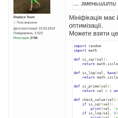
... зменьшити 
Мініфікація має 
Replace Team
Поза форумом
оптимізації.
Дата реєстрації:
15.03.2014
Можете взяти це
Повідомлень:
3 523
Репутація
:
2786
import
import
 math

def
 is_sqr
(
val
):
return
 math
.
isclo
def
 is_log
(
val
,
base
)
return
 math
.
isclo
def
 is_prime
(
val
):
return
 val 
>
1
an
def
 check_value
(
val
):
if
 is_sqr
(
val
):
print
(
val
,
'є
if
 is_log
(
val
,
5
)
print
(
val
,
'є