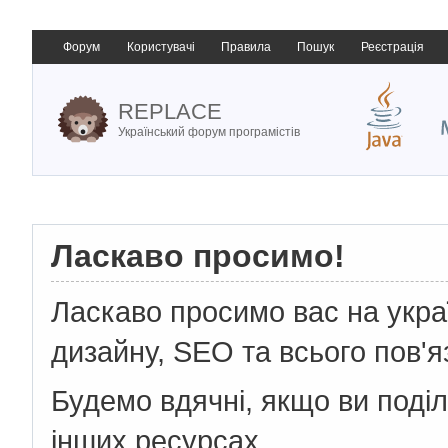
Форум
Користувачі
Правила
Пошук
Реєстрація
REPLACE
Український форум програмістів
Ласкаво просимо!
Ласкаво просимо вас на укр
дизайну, SEO та всього пов'я
Будемо вдячні, якщо ви поді
інших ресурсах.