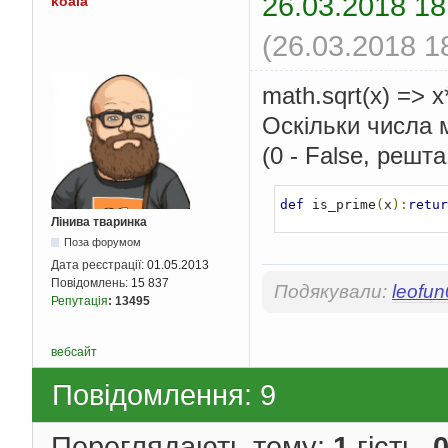
26.03.2018 18
koala
(26.03.2018 1
math.sqrt(x) => x
Оскільки числа 
(0 - False, решта
def
 is_prime
(
x
):
retur
Лінива тваринка
Поза форумом
Дата реєстрації:
01.05.2013
Повідомлень:
15 837
Подякували:
leofu
Репутація
:
13495
вебсайт
Повідомлення: 9
Переглядають тему:
1
гість,