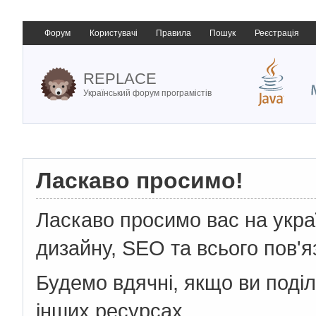
Форум
Користувачі
Правила
Пошук
Реєстрація
REPLACE
Український форум програмістів
Ласкаво просимо!
Ласкаво просимо вас на укр
дизайну, SEO та всього пов'я
Будемо вдячні, якщо ви поді
інших ресурсах.