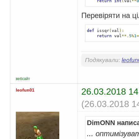
return
int
(
val
**
0
Перевіряти на ці
def
 issqr
(
val
):
return
 val
**.
5
%
1
=
Подякували:
leofu
вебсайт
26.03.2018 14
leofun01
(26.03.2018 1
DimONN напис
... оптимізува