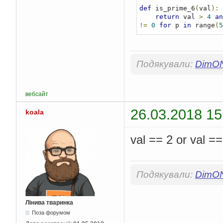
def
 is_prime_6
(
val
):
return
 val 
>
4
an
!=
0
for
 p 
in
 range
(
5
Подякували:
DimO
вебсайт
26.03.2018 15
koala
val == 2 or val == 
Подякували:
DimO
Лінива тваринка
Поза форумом