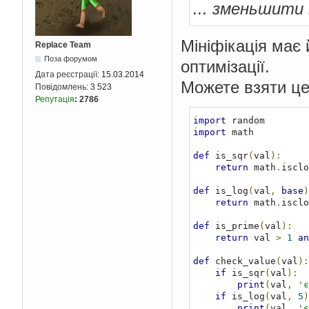
... зменьшити 
Мініфікація має 
Replace Team
Поза форумом
оптимізації.
Дата реєстрації:
15.03.2014
Можете взяти це
Повідомлень:
3 523
Репутація
:
2786
import
import
 math

def
 is_sqr
(
val
):
return
 math
.
isclo
def
 is_log
(
val
,
base
)
return
 math
.
isclo
def
 is_prime
(
val
):
return
 val 
>
1
an
def
 check_value
(
val
):
if
 is_sqr
(
val
):
print
(
val
,
'є
if
 is_log
(
val
,
5
)
print
(
val
,
'є