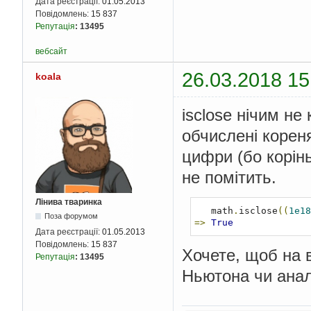
Дата реєстрації:
01.05.2013
Повідомлень:
15 837
Репутація
:
13495
вебсайт
26.03.2018 15
koala
isclose нічим не
обчислені корен
цифри (бо корінь
не помітить.
Лінива тваринка
   math
.
isclose
((
1e18
Поза форумом
=>
True
Дата реєстрації:
01.05.2013
Повідомлень:
15 837
Хочете, щоб на 
Репутація
:
13495
Ньютона чи анал