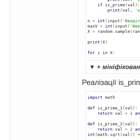
if
 is_prime
(
val
):
print
(
val
,
'є
n 
=
int
(
input
(
'Введіт
maxV 
=
int
(
input
(
'Вве
X 
=
 random
.
sample
(
ran
print
(
X
)
for
 i 
in
 X
:
    check_value
(
i
)
▼
+ мініфікова
Реалізації is_pr
import
 math

def
 is_prime_1
(
val
):
return
 val 
>
1
an
def
 is_prime_2
(
val
):
return
 val 
>
2
an
int
(
math
.
sqrt
(
val
))
+