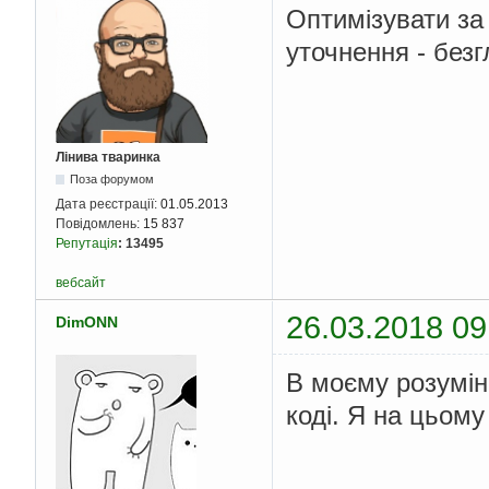
Оптимізувати за
print
(
i
,
'є ст
if
 isprime
(
i
):
уточнення - безг
print
(
i
,
'є пр
for
 i 
in
 range
(
0
,
len
(
    check_value
(
X
[
i
])
Лінива тваринка
Поза форумом
Дата реєстрації:
01.05.2013
Повідомлень:
15 837
Репутація
:
13495
вебсайт
26.03.2018 09
DimONN
В моєму розумінн
коді. Я на цьому 