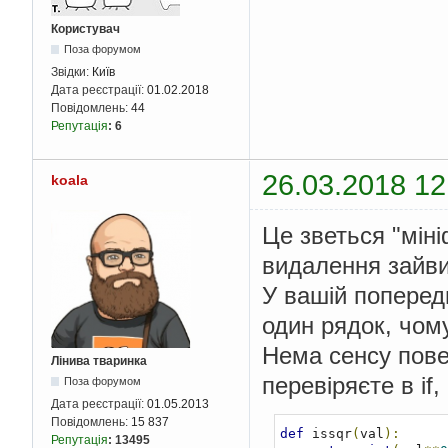
Користувач
Поза форумом
Звідки:
Київ
Дата реєстрації:
01.02.2018
Повідомлень:
44
Репутація
:
6
26.03.2018 12
koala
Це зветься "міні
видалення зайви
У вашій попередн
один рядок, чому
Нема сенсу пове
Лінива тваринка
перевіряєте в if
Поза форумом
Дата реєстрації:
01.05.2013
Повідомлень:
15 837
def
 issqr
(
val
):
Репутація
:
13495