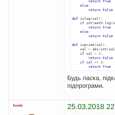
return
True
else
:
return
False
def
 islog
(
val
):
if
int
(
math
.
log
(
v
return
True
else
:
return
False
def
 isprime
(
val
):
    val 
=
 abs
(
int
(
val
if
 val 
<
2
:
return
False
if
 val 
==
2
:
return
True
if
not
 val 
&
1
:
return
False
Будь ласка, під
for
 x 
in
 range
(
3
,
підпрограми.
if
 val 
%
 x 
==
return
Fa
return
True
def
 check_value
(
i
):
25.03.2018 22
koala
if
 issqr
(
i
):
print
(
i
,
'є кв
if
 islog
(
i
):