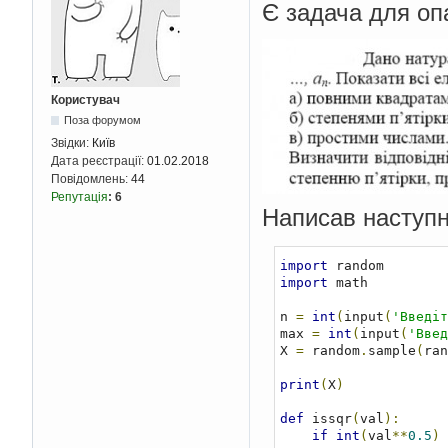
Є задача для оп
Користувач
Поза форумом
Звідки:
Київ
Дата реєстрації:
01.02.2018
Повідомлень:
44
Репутація
:
6
Написав наступн
import
import
 math

n 
=
int
(
input
(
'Введіт
max 
=
int
(
input
(
'Введ
X 
=
 random
.
sample
(
ran
print
(
X
)
def
 issqr
(
val
):
if
int
(
val
**
0.5
)